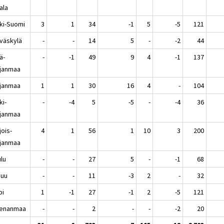
ala
ki-Suomi
3
1
34
-1
5
-5
121
äskylä
-
-
14
5
-
-2
44
ä-
-
-1
49
9
4
-1
137
janmaa
janmaa
1
1
30
16
4
-
104
ki-
-
-4
5
-5
-
-4
36
janmaa
jois-
4
1
56
1
10
3
200
janmaa
lu
-
-
27
5
-
-1
68
nuu
-
-
11
-3
2
-
32
pi
1
-1
27
-1
2
-5
121
enanmaa
-
-
2
-
-
-2
20