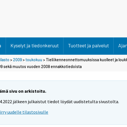
a
Kyselyt ja tiedonkeruut
Tuotteet ja palvelut
Aja
lasto
>
2009
>
toukokuu
> Tieliikenneonnettomuuksissa kuolleet ja lou
09 sekä muutos vuoden 2008 ennakkotiedoista
ämä sivu on arkistoitu.
.4.2022 jälkeen julkaistut tiedot löydät uudistetulta sivustolta.
iirry uudelle tilastosivulle