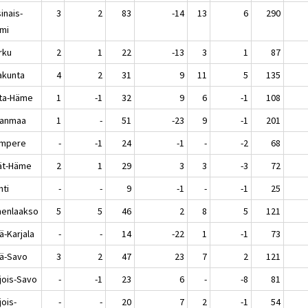
inais-
3
2
83
-14
13
6
290
mi
rku
2
1
22
-13
3
1
87
akunta
4
2
31
9
11
5
135
ta-Häme
1
-1
32
9
6
-1
108
kanmaa
1
-
51
-23
9
-1
201
mpere
-
-1
24
-1
-
-2
68
jät-Häme
2
1
29
3
3
-3
72
ti
-
-
9
-1
-
-1
25
enlaakso
5
5
46
2
8
5
121
ä-Karjala
-
-
14
-22
1
-1
73
lä-Savo
3
2
47
23
7
2
121
jois-Savo
-
-1
23
6
-
-8
81
jois-
-
-
20
7
2
-1
54