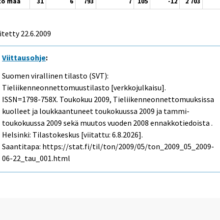
ko maa
31
6
793
7
105
-12
2 703
itetty
22.6.2009
Viittausohje
:
Suomen virallinen tilasto (SVT):
Tieliikenneonnettomuustilasto [verkkojulkaisu].
ISSN=1798-758X.
Toukokuu
2009, Tieliikenneonnettomuuksissa
kuolleet ja loukkaantuneet toukokuussa 2009 ja tammi-
toukokuussa 2009 sekä muutos vuoden 2008 ennakkotiedoista .
Helsinki: Tilastokeskus [viitattu: 6.8.2026].
Saantitapa: https://stat.fi/til/ton/2009/05/ton_2009_05_2009-
06-22_tau_001.html