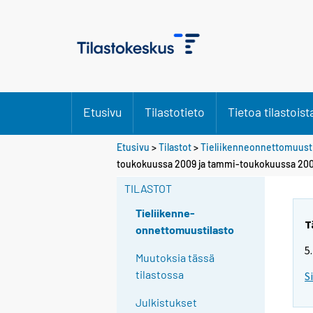
Etusivu
Tilastotieto
Tietoa tilastoist
Etusivu
>
Tilastot
>
Tieliikenneonnettomuusti
toukokuussa 2009 ja tammi-toukokuussa 20
TILASTOT
Tieliikenne-
T
onnettomuustilasto
5
Muutoksia tässä
tilastossa
S
Julkistukset