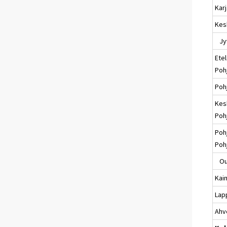
Karj
Kes
Jyv
Etel
Poh
Poh
Kes
Poh
Poh
Poh
Ou
Kai
Lap
Ahv