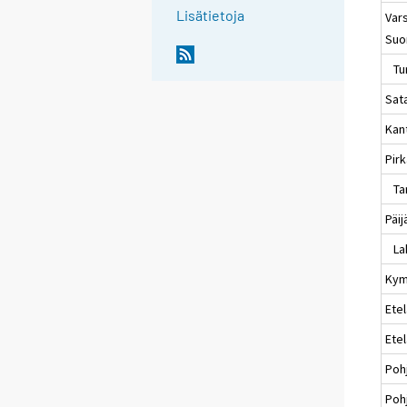
Lisätietoja
Vars
Suo
Tu
Sat
Kan
Pir
Ta
Päi
Lah
Kym
Etel
Ete
Poh
Poh