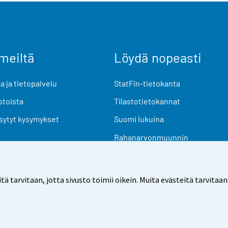
meiltä
Löydä nopeasti
 ja tietopalvelu
StatFin-tietokanta
stoista
Tilastotietokannat
sytyt kysymykset
Suomi lukuina
Rahanarvonmuunnin
Tulevat julkaisut
Tutkimusaineistot
arvitaan, jotta sivusto toimii oikein. Muita evästeitä tarvitaan
Käyttöehdot
Tietosuoja
Saavutettavuus
Tietoa sivu