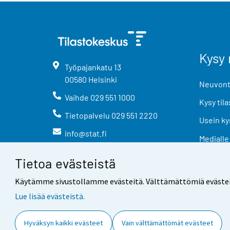
Kysy 
Työpajankatu
13
00580
Helsinki
Neuvonta
Vaihde
029 551 1000
Kysy tila
Tietopalvelu
029 551 2220
Usein ky
info@stat.fi
Medialle
Tietoa evästeistä
Käytämme sivustollamme evästeitä. Välttämättömiä evästeitä t
Lue lisää evästeistä.
Yhteystiedot
Palaute
Hyväksyn kaikki evästeet
Vain välttämättömät evästeet