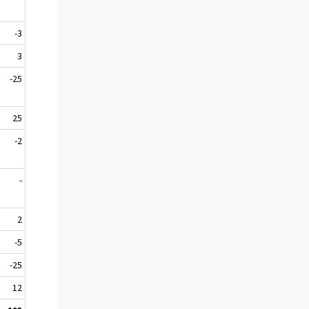
-3
3
-25
25
-2
-
2
-5
-25
12