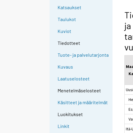
Katsaukset
Ti
Taulukot
ja
Kuviot
t
Tiedotteet
vu
Tuote- ja palvelutarjonta
Ma
Kuvaus
Ka
Laatuselosteet
Uus
Menetelmäselosteet
Hel
Käsitteet ja määritelmät
Es
Luokitukset
Va
Linkit
Itä