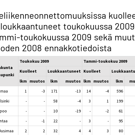
eliikenneonnettomuuksissa kuolle
 loukkaantuneet toukokuussa 2009
ammi-toukokuussa 2009 sekä muu
oden 2008 ennakkotiedoista
Toukokuu 2009
Tammi-toukokuu 2009
akunta
Kuolleet
Loukkaantuneet
Kuolleet
Loukkaant
upunki
lkm
muutos
lkm
muutos
lkm
muutos
lkm
mu
imaa
1
-3
171
-13
14
-4
596
sinki
-
-
58
-4
3
1
199
poo
-
-
10
-19
-
-2
61
ntaa
-
-1
22
-
3
-
95
-Uusimaa
2
2
32
4
4
3
80