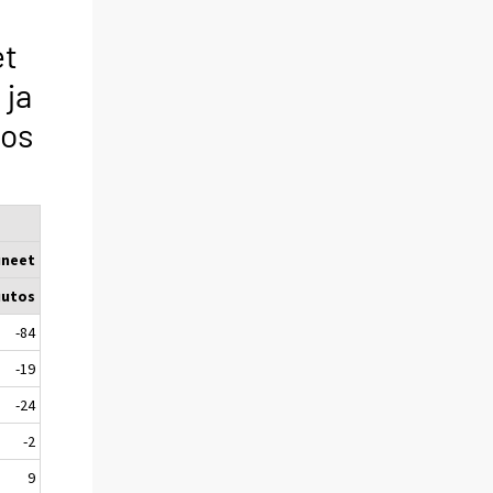
et
 ja
tos
uneet
utos
-84
-19
-24
-2
9