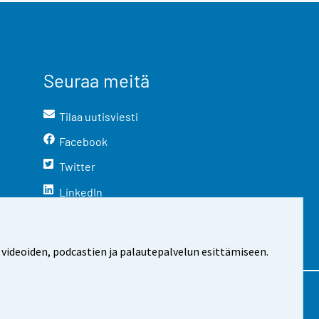
Seuraa meitä
Tilaa uutisviesti
Facebook
Twitter
LinkedIn
YouTube
Instagram
 videoiden, podcastien ja palautepalvelun esittämiseen.
stosta
Evästeasetukset