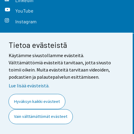
LinkedIn
YouTube
Instagram
Tietoa evästeistä
Yhteystiedot
Käytämme sivustollamme evästeitä.
Palaute
Välttämättömiä evästeitä tarvitaan, jotta sivusto
toimii oikein. Muita evästeitä tarvitaan videoiden,
Käyttöehdot
podcastien ja palautepalvelun esittämiseen.
Tietosuoja
Lue lisää evästeistä.
Saavutettavuus
Hyväksyn kaikki evästeet
Tietoa sivustosta
Vain välttämättömät evästeet
Evästeasetukset