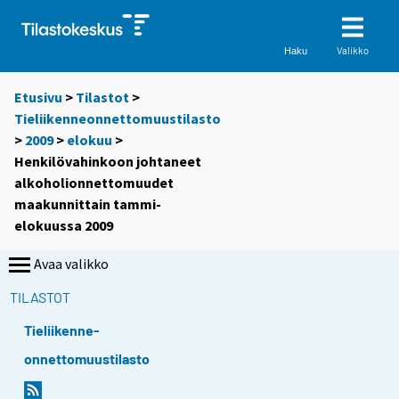
Valikko
Haku
Etusivu
>
Tilastot
>
Tieliikenneonnettomuustilasto
>
2009
>
elokuu
>
Henkilövahinkoon johtaneet
alkoholionnettomuudet
maakunnittain tammi-
elokuussa 2009
Avaa valikko
TILASTOT
Tieliikenne-
onnettomuustilasto