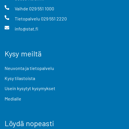
Vaihde
029 551 1000
Tietopalvelu
029 551 2220
info@stat.fi
Kysy meiltä
Neuvonta ja tietopalvelu
Kysy tilastoista
Usein kysytyt kysymykset
Medialle
Löydä nopeasti