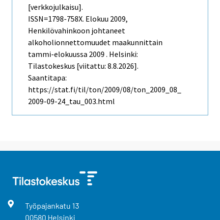
[verkkojulkaisu].
ISSN=1798-758X.
Elokuu
2009,
Henkilövahinkoon johtaneet
alkoholionnettomuudet maakunnittain
tammi-elokuussa 2009 . Helsinki:
Tilastokeskus [viitattu: 8.8.2026].
Saantitapa:
https://stat.fi/til/ton/2009/08/ton_2009_08_
2009-09-24_tau_003.html
Työpajankatu
13
00580
Helsinki