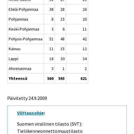
Etelä-Pohjanmaa
38
28
26
Pohjanmaa
8
15
20
Keski-Pohjanmaa
3
6
11
Pohjois-Pohjanmaa
51
48
42
Kainuu
11
15
12
Lappi
18
30
34
Ahvenanmaa
3
1
2
Yhteensä
560
593
621
Päivitetty
24.9.2009
Viittausohje
:
Suomen virallinen tilasto (SVT):
Tieliikenneonnettomuustilasto