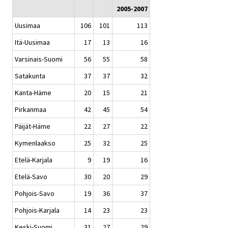
2005-2007
Uusimaa
106
101
113
Itä-Uusimaa
17
13
16
Varsinais-Suomi
56
55
58
Satakunta
37
37
32
Kanta-Häme
20
15
21
Pirkanmaa
42
45
54
Päijät-Häme
22
27
22
Kymenlaakso
25
32
25
Etelä-Karjala
9
19
16
Etelä-Savo
30
20
29
Pohjois-Savo
19
36
37
Pohjois-Karjala
14
23
23
Keski-Suomi
31
27
29