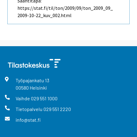
Saantitapa:
https://stat.fi/til/ton/2009/09/ton_2009_09_
2009-10-22_kuv_002.html
Työpajankatu
13
00580
Helsinki
Vaihde
029 551 1000
Tietopalvelu
029 551 2220
info@stat.fi