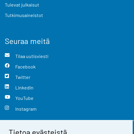
Tulevat julkaisut
Tutkimusaineistot
Seuraa meitä
Tilaa uutisviesti
Facebook
Twitter
LinkedIn
YouTube
Instagram
Tietoa evästeistä
Yhteystiedot