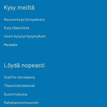
Kysy meiltä
Neuvonta ja tietopalvelu
Kysy tilastoista
Usein kysytyt kysymykset
Medialle
Löydä nopeasti
StatFin-tietokanta
Tilastotietokannat
Suomi lukuina
Rahanarvonmuunnin