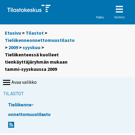
Valikko
Haku
Etusivu
>
Tilastot
>
Tieliikenneonnettomuustilasto
>
2009
>
syyskuu
>
Tieliikenteessä kuolleet
tienkäyttäjäryhmän mukaan
tammi-syyskuussa 2009
Avaa valikko
TILASTOT
Tieliikenne-
onnettomuustilasto