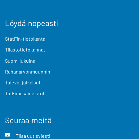
Löydä nopeasti
StatFin-tietokanta
Tilastotietokannat
Suomi lukuina
Rahanarvonmuunnin
Tulevat julkaisut
Tutkimusaineistot
Seuraa meitä
Tilaa uutisviesti