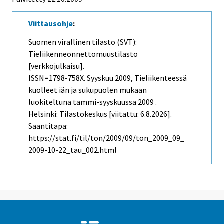
Viittausohje
:
Suomen virallinen tilasto (SVT):
Tieliikenneonnettomuustilasto
[verkkojulkaisu].
ISSN=1798-758X.
Syyskuu
2009, Tieliikenteessä
kuolleet iän ja sukupuolen mukaan
luokiteltuna tammi-syyskuussa 2009 .
Helsinki: Tilastokeskus [viitattu: 6.8.2026].
Saantitapa:
https://stat.fi/til/ton/2009/09/ton_2009_09_
2009-10-22_tau_002.html