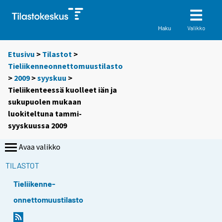
Valikko
Haku
Etusivu
>
Tilastot
>
Tieliikenneonnettomuustilasto
>
2009
>
syyskuu
>
Tieliikenteessä kuolleet iän ja
sukupuolen mukaan
luokiteltuna tammi-
syyskuussa 2009
Avaa valikko
TILASTOT
Tieliikenne-
onnettomuustilasto