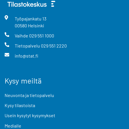
Työpajankatu
13
00580
Helsinki
Vaihde
029 551 1000
Tietopalvelu
029 551 2220
info@stat.fi
Kysy meiltä
Neuvonta ja tietopalvelu
Kysy tilastoista
Usein kysytyt kysymykset
Medialle