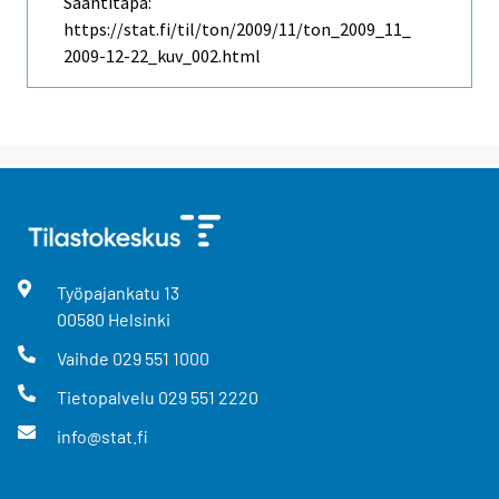
Saantitapa:
https://stat.fi/til/ton/2009/11/ton_2009_11_
2009-12-22_kuv_002.html
Työpajankatu
13
00580
Helsinki
Vaihde
029 551 1000
Tietopalvelu
029 551 2220
info@stat.fi