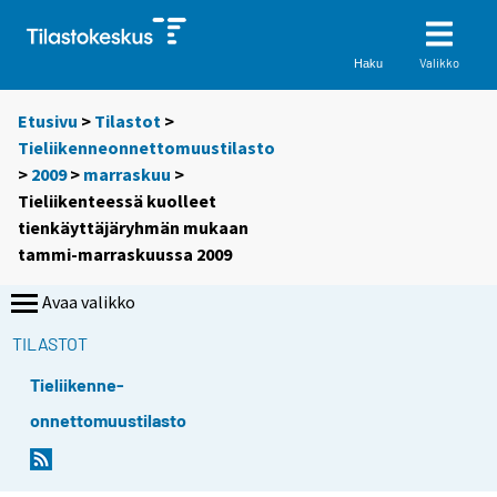
Valikko
Haku
Etusivu
>
Tilastot
>
Tieliikenneonnettomuustilasto
>
2009
>
marraskuu
>
Tieliikenteessä kuolleet
tienkäyttäjäryhmän mukaan
tammi-marraskuussa 2009
Avaa valikko
TILASTOT
Tieliikenne-
onnettomuustilasto