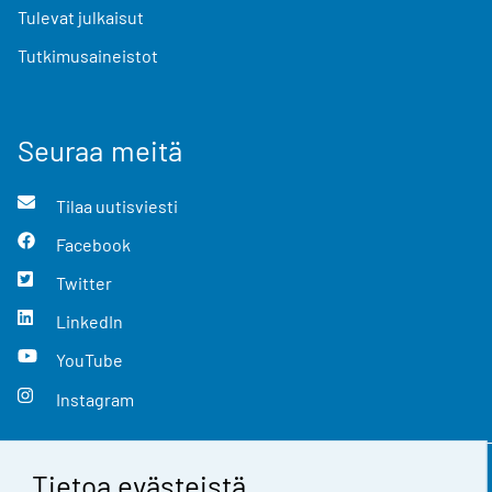
Tulevat julkaisut
Tutkimusaineistot
Seuraa meitä
Tilaa uutisviesti
Facebook
Twitter
LinkedIn
YouTube
Instagram
Tietoa evästeistä
Yhteystiedot