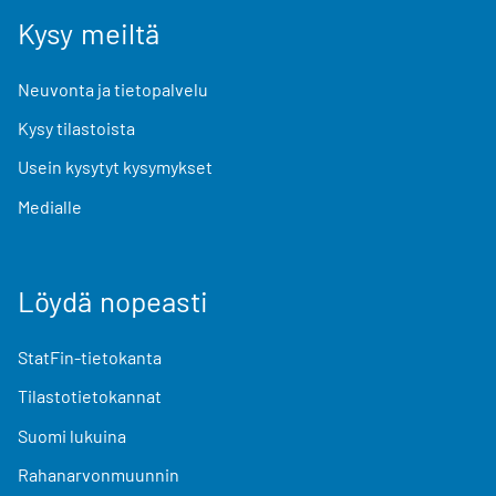
Kysy meiltä
Neuvonta ja tietopalvelu
Kysy tilastoista
Usein kysytyt kysymykset
Medialle
Löydä nopeasti
StatFin-tietokanta
Tilastotietokannat
Suomi lukuina
Rahanarvonmuunnin