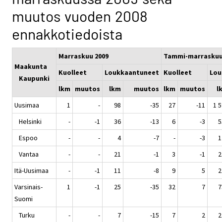
muutos vuoden 2008
ennakkotiedoista
Marraskuu 2009
Tammi-marraskuu
Maakunta
Kuolleet
Loukkaantuneet
Kuolleet
Lou
Kaupunki
lkm
muutos
lkm
muutos
lkm
muutos
l
Uusimaa
1
-
98
-35
27
-11
1 
Helsinki
-
-1
36
-13
6
-3
5
Espoo
-
-
4
-7
-
-3
1
Vantaa
-
-
21
-1
3
-1
2
Itä-Uusimaa
-
-1
11
-8
9
5
2
Varsinais-
1
-1
25
-35
32
7
7
Suomi
Turku
-
-
7
-15
7
2
2