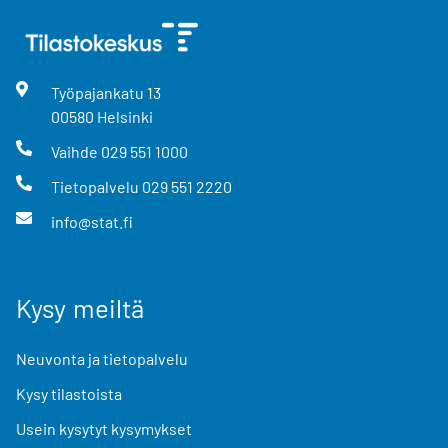
Työpajankatu
13
00580
Helsinki
Vaihde
029 551 1000
Tietopalvelu
029 551 2220
info@stat.fi
Kysy meiltä
Neuvonta ja tietopalvelu
Kysy tilastoista
Usein kysytyt kysymykset