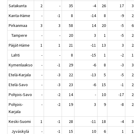
Satakunta
2
-
35
-4
26
17
3
Kanta-Häme
-
-1
8
-14
8
-9
2
Pirkanmaa
3
3
58
14
20
-5
6
Tampere
-
-
20
3
1
-5
2
Päijät-Häme
1
1
21
-11
13
3
2
Lahti
-
-
8
-15
1
-2
1
Kymenlaakso
-
-1
29
-6
8
-3
3
Etelä-Karjala
-
-3
22
-13
5
-5
2
Etelä-Savo
-
-3
23
-6
15
-1
2
Pohjois-Savo
-
-2
14
-
10
-17
2
Pohjois-
-
-2
19
3
9
-8
2
Karjala
Keski-Suomi
1
-1
28
-11
18
-4
3
Jyväskylä
-
-1
15
10
6
1
1