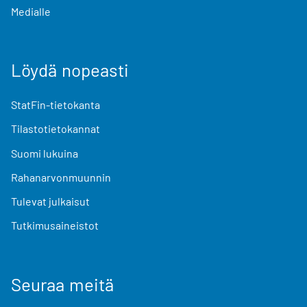
Medialle
Löydä nopeasti
StatFin-tietokanta
Tilastotietokannat
Suomi lukuina
Rahanarvonmuunnin
Tulevat julkaisut
Tutkimusaineistot
Seuraa meitä