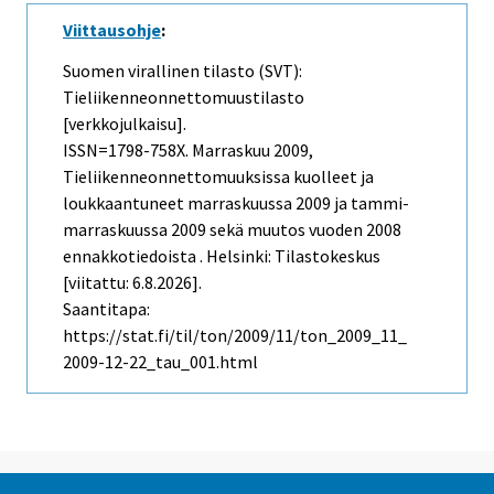
Viittausohje
:
Suomen virallinen tilasto (SVT):
Tieliikenneonnettomuustilasto
[verkkojulkaisu].
ISSN=1798-758X.
Marraskuu
2009,
Tieliikenneonnettomuuksissa kuolleet ja
loukkaantuneet marraskuussa 2009 ja tammi-
marraskuussa 2009 sekä muutos vuoden 2008
ennakkotiedoista . Helsinki: Tilastokeskus
[viitattu: 6.8.2026].
Saantitapa:
https://stat.fi/til/ton/2009/11/ton_2009_11_
2009-12-22_tau_001.html