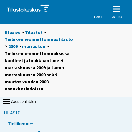
Valikko
Haku
Etusivu
>
Tilastot
>
Tieliikenneonnettomuustilasto
>
2009
>
marraskuu
>
Tieliikenneonnettomuuksissa
kuolleet ja loukkaantuneet
marraskuussa 2009 ja tammi-
marraskuussa 2009 sekä
muutos vuoden 2008
ennakkotiedoista
Avaa valikko
TILASTOT
Tieliikenne-