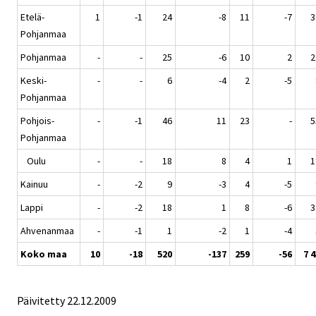
Etelä-
1
-1
24
-8
11
-7
3
Pohjanmaa
Pohjanmaa
-
-
25
-6
10
2
2
Keski-
-
-
6
-4
2
-5
Pohjanmaa
Pohjois-
-
-1
46
11
23
-
5
Pohjanmaa
Oulu
-
-
18
8
4
1
1
Kainuu
-
-2
9
-3
4
-5
Lappi
-
-2
18
1
8
-6
3
Ahvenanmaa
-
-1
1
-2
1
-4
Koko maa
10
-18
520
-137
259
-56
7 
Päivitetty
22.12.2009