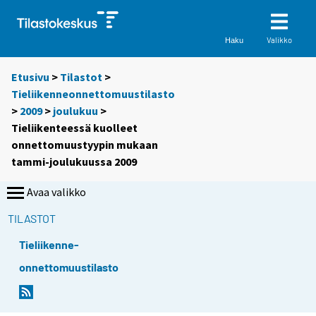
Valikko
Haku
Etusivu
>
Tilastot
>
Tieliikenneonnettomuustilasto
>
2009
>
joulukuu
>
Tieliikenteessä kuolleet
onnettomuustyypin mukaan
tammi-joulukuussa 2009
Avaa valikko
TILASTOT
Tieliikenne-
onnettomuustilasto