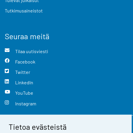
Tulevat julkaisut
Tutkimusaineistot
Seuraa meitä
Tilaa uutisviesti
Facebook
Twitter
LinkedIn
YouTube
Instagram
Tietoa evästeistä
Yhteystiedot