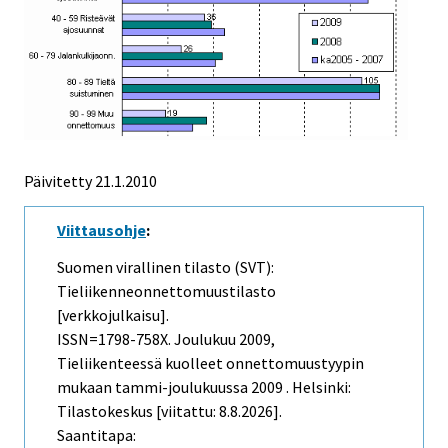
Päivitetty
21.1.2010
Viittausohje
:
Suomen virallinen tilasto (SVT):
Tieliikenneonnettomuustilasto
[verkkojulkaisu].
ISSN=1798-758X.
Joulukuu
2009,
Tieliikenteessä kuolleet onnettomuustyypin
mukaan tammi-joulukuussa 2009 . Helsinki:
Tilastokeskus [viitattu: 8.8.2026].
Saantitapa: