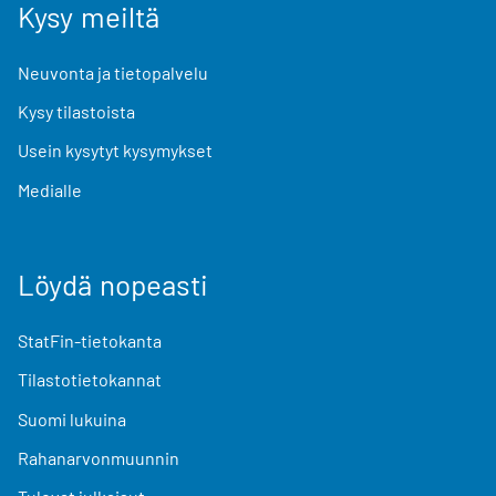
Kysy meiltä
Neuvonta ja tietopalvelu
Kysy tilastoista
Usein kysytyt kysymykset
Medialle
Löydä nopeasti
StatFin-tietokanta
Tilastotietokannat
Suomi lukuina
Rahanarvonmuunnin