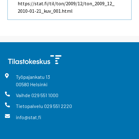
https://stat.fi/til/ton/2009/12/ton_2009_12_
2010-01-21_kuv_001.html
Työpajankatu
13
00580
Helsinki
Vaihde
029 551 1000
Tietopalvelu
029 551 2220
info@stat.fi