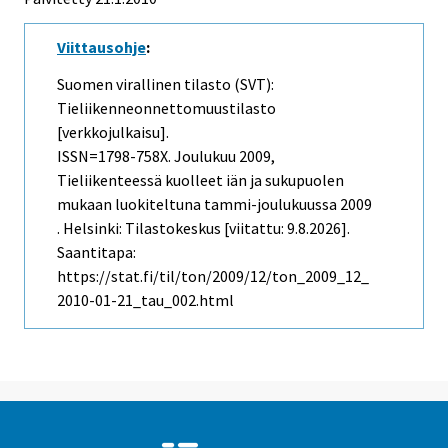
Viittausohje
:
Suomen virallinen tilasto (SVT):
Tieliikenneonnettomuustilasto
[verkkojulkaisu].
ISSN=1798-758X.
Joulukuu
2009,
Tieliikenteessä kuolleet iän ja sukupuolen
mukaan luokiteltuna tammi-joulukuussa 2009
. Helsinki: Tilastokeskus [viitattu: 9.8.2026].
Saantitapa:
https://stat.fi/til/ton/2009/12/ton_2009_12_
2010-01-21_tau_002.html