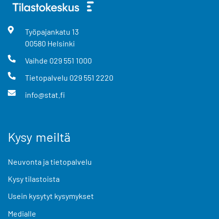
Työpajankatu
13
00580
Helsinki
Vaihde
029 551 1000
Tietopalvelu
029 551 2220
info@stat.fi
Kysy meiltä
Neuvonta ja tietopalvelu
Kysy tilastoista
Usein kysytyt kysymykset
Medialle