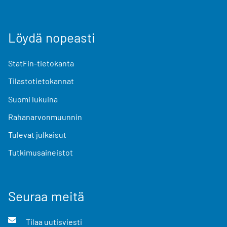
Löydä nopeasti
StatFin-tietokanta
Tilastotietokannat
Suomi lukuina
Rahanarvonmuunnin
Tulevat julkaisut
Tutkimusaineistot
Seuraa meitä
Tilaa uutisviesti