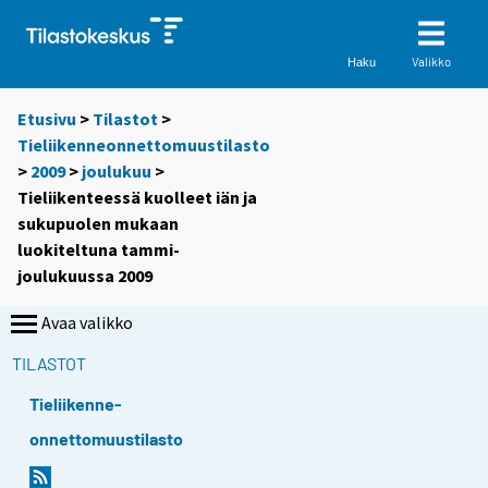
Valikko
Haku
Etusivu
>
Tilastot
>
Tieliikenneonnettomuustilasto
>
2009
>
joulukuu
>
Tieliikenteessä kuolleet iän ja
sukupuolen mukaan
luokiteltuna tammi-
joulukuussa 2009
Avaa valikko
TILASTOT
Tieliikenne-
onnettomuustilasto