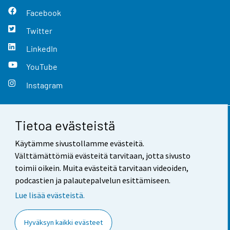
Facebook
Twitter
LinkedIn
YouTube
Instagram
Tietoa evästeistä
Yhteystiedot
Käytämme sivustollamme evästeitä.
Palaute
Välttämättömiä evästeitä tarvitaan, jotta sivusto
toimii oikein. Muita evästeitä tarvitaan videoiden,
Käyttöehdot
podcastien ja palautepalvelun esittämiseen.
Tietosuoja
Lue lisää evästeistä.
Saavutettavuus
Hyväksyn kaikki evästeet