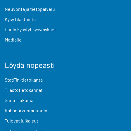
Neuvonta ja tietopalvelu
Kysy tilastoista
Usein kysytyt kysymykset
Medialle
Löydä nopeasti
StatFin-tietokanta
Tilastotietokannat
Suomi lukuina
Rahanarvonmuunnin
Tulevat julkaisut