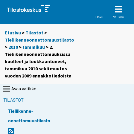
Valikko
Haku
Etusivu
>
Tilastot
>
Tieliikenneonnettomuustilasto
>
2010
>
tammikuu
> 2.
Tieliikenneonnettomuuksissa
kuolleet ja loukkaantuneet,
tammikuu 2010 sekä muutos
vuoden 2009 ennakkotiedoista
Avaa valikko
TILASTOT
Tieliikenne-
onnettomuustilasto