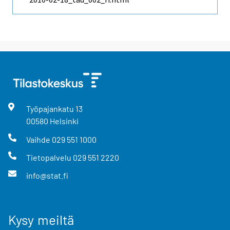
Työpajankatu
13
00580
Helsinki
Vaihde
029 551 1000
Tietopalvelu
029 551 2220
info@stat.fi
Kysy meiltä