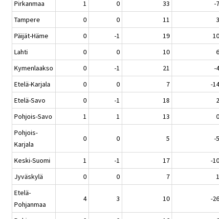
Pirkanmaa
1
0
33
-
Tampere
0
0
11
Päijät-Häme
0
-1
19
1
Lahti
0
0
10
Kymenlaakso
0
-1
21
-
Etelä-Karjala
0
0
7
-1
Etelä-Savo
0
-1
18
Pohjois-Savo
1
1
13
Pohjois-
0
0
5
-
Karjala
Keski-Suomi
1
-1
17
-1
Jyväskylä
0
0
7
Etelä-
4
3
10
-2
Pohjanmaa