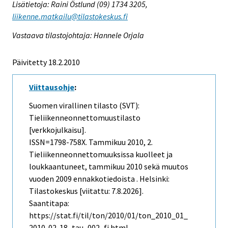
Lisätietoja: Raini Östlund (09) 1734 3205,
liikenne.matkailu@tilastokeskus.fi
Vastaava tilastojohtaja: Hannele Orjala
Päivitetty 18.2.2010
Viittausohje
:
Suomen virallinen tilasto (SVT):
Tieliikenneonnettomuustilasto
[verkkojulkaisu].
ISSN=1798-758X.
Tammikuu
2010, 2.
Tieliikenneonnettomuuksissa kuolleet ja
loukkaantuneet, tammikuu 2010 sekä muutos
vuoden 2009 ennakkotiedoista . Helsinki:
Tilastokeskus [viitattu: 7.8.2026].
Saantitapa:
https://stat.fi/til/ton/2010/01/ton_2010_01_
2010-02-18_tau_002_fi.html