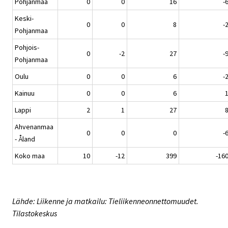
Pohjanmaa
0
0
16
-
Keski-
0
0
8
-
Pohjanmaa
Pohjois-
0
-2
27
-
Pohjanmaa
Oulu
0
0
6
-
Kainuu
0
0
6
Lappi
2
1
27
Ahvenanmaa
0
0
0
-
- Åland
Koko maa
10
-12
399
-16
Lähde: Liikenne ja matkailu: Tieliikenneonnettomuudet.
Tilastokeskus