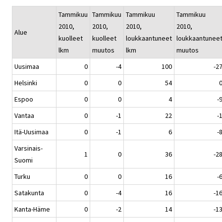
Tammikuu
Tammikuu
Tammikuu
Tammikuu
2010,
2010,
2010,
2010,
Alue
kuolleet
kuolleet
loukkaantuneet
loukkaantunee
lkm
muutos
lkm
muutos
Uusimaa
0
-4
100
-2
Helsinki
0
0
54
Espoo
0
0
4
-
Vantaa
0
-1
22
-
Itä-Uusimaa
0
-1
6
-
Varsinais-
1
0
36
-2
Suomi
Turku
0
0
16
-
Satakunta
0
-4
16
-1
Kanta-Häme
0
-2
14
-1