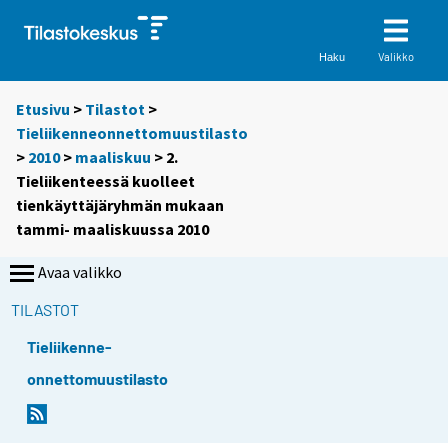
Valikko
Haku
Etusivu
>
Tilastot
>
Tieliikenneonnettomuustilasto
>
2010
>
maaliskuu
> 2.
Tieliikenteessä kuolleet
tienkäyttäjäryhmän mukaan
tammi- maaliskuussa 2010
Avaa valikko
TILASTOT
Tieliikenne-
onnettomuustilasto