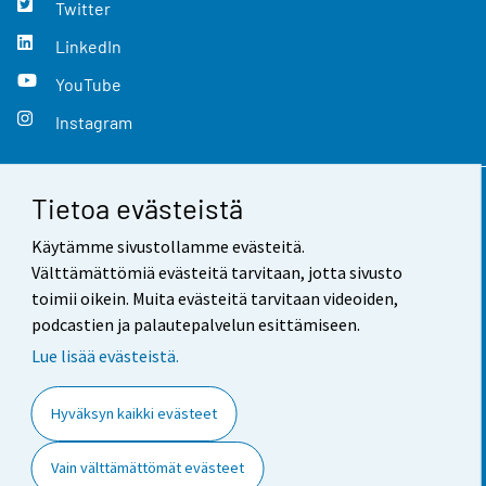
Twitter
LinkedIn
YouTube
Instagram
Tietoa evästeistä
Yhteystiedot
Käytämme sivustollamme evästeitä.
Palaute
Välttämättömiä evästeitä tarvitaan, jotta sivusto
toimii oikein. Muita evästeitä tarvitaan videoiden,
Käyttöehdot
podcastien ja palautepalvelun esittämiseen.
Tietosuoja
Lue lisää evästeistä.
Saavutettavuus
Hyväksyn kaikki evästeet
Tietoa sivustosta
Vain välttämättömät evästeet
Evästeasetukset