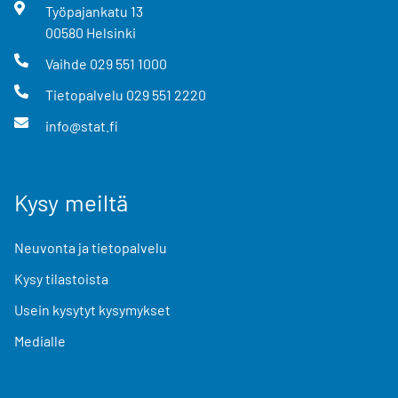
Työpajankatu
13
00580
Helsinki
Vaihde
029 551 1000
Tietopalvelu
029 551 2220
info@stat.fi
Kysy meiltä
Neuvonta ja tietopalvelu
Kysy tilastoista
Usein kysytyt kysymykset
Medialle