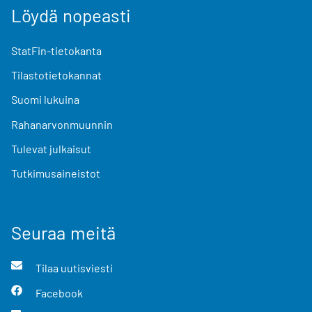
Löydä nopeasti
StatFin-tietokanta
Tilastotietokannat
Suomi lukuina
Rahanarvonmuunnin
Tulevat julkaisut
Tutkimusaineistot
Seuraa meitä
Tilaa uutisviesti
Facebook