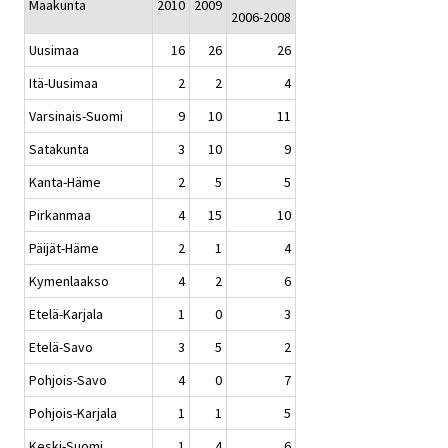
Maakunta
2010
2009
2006-2008
Uusimaa
16
26
26
Itä-Uusimaa
2
2
4
Varsinais-Suomi
9
10
11
Satakunta
3
10
9
Kanta-Häme
2
5
5
Pirkanmaa
4
15
10
Päijät-Häme
2
1
4
Kymenlaakso
4
2
6
Etelä-Karjala
1
0
3
Etelä-Savo
3
5
2
Pohjois-Savo
4
0
7
Pohjois-Karjala
1
1
5
Keski-Suomi
1
4
6