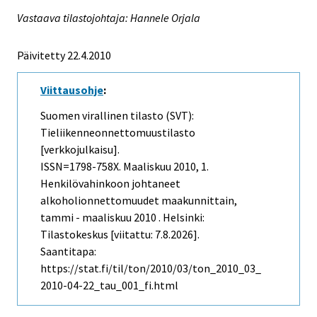
Vastaava tilastojohtaja: Hannele Orjala
Päivitetty 22.4.2010
Viittausohje
:
Suomen virallinen tilasto (SVT):
Tieliikenneonnettomuustilasto
[verkkojulkaisu].
ISSN=1798-758X.
Maaliskuu
2010, 1.
Henkilövahinkoon johtaneet
alkoholionnettomuudet maakunnittain,
tammi - maaliskuu 2010 . Helsinki:
Tilastokeskus [viitattu: 7.8.2026].
Saantitapa:
https://stat.fi/til/ton/2010/03/ton_2010_03_
2010-04-22_tau_001_fi.html