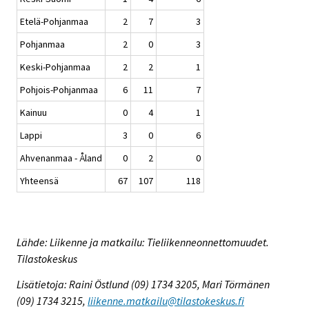
Etelä-Pohjanmaa
2
7
3
Pohjanmaa
2
0
3
Keski-Pohjanmaa
2
2
1
Pohjois-Pohjanmaa
6
11
7
Kainuu
0
4
1
Lappi
3
0
6
Ahvenanmaa - Åland
0
2
0
Yhteensä
67
107
118
Lähde: Liikenne ja matkailu: Tieliikenneonnettomuudet.
Tilastokeskus
Lisätietoja: Raini Östlund (09) 1734 3205, Mari Törmänen
(09) 1734 3215,
liikenne.matkailu@tilastokeskus.fi