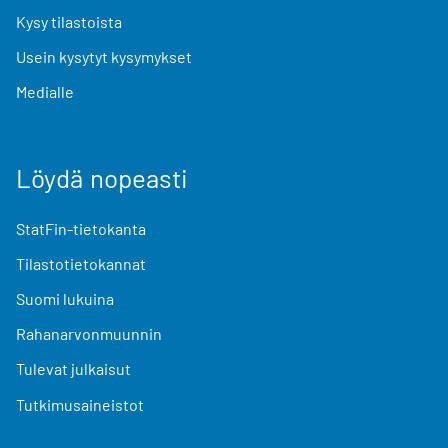
Kysy tilastoista
Usein kysytyt kysymykset
Medialle
Löydä nopeasti
StatFin-tietokanta
Tilastotietokannat
Suomi lukuina
Rahanarvonmuunnin
Tulevat julkaisut
Tutkimusaineistot