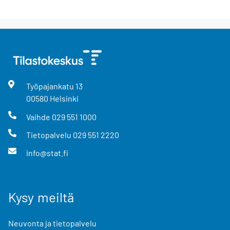
Työpajankatu
13
00580
Helsinki
Vaihde
029 551 1000
Tietopalvelu
029 551 2220
info@stat.fi
Kysy meiltä
Neuvonta ja tietopalvelu