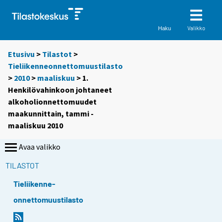
Valikko
Haku
Etusivu
>
Tilastot
>
Tieliikenneonnettomuustilasto
>
2010
>
maaliskuu
> 1.
Henkilövahinkoon johtaneet
alkoholionnettomuudet
maakunnittain, tammi -
maaliskuu 2010
Avaa valikko
TILASTOT
Tieliikenne-
onnettomuustilasto