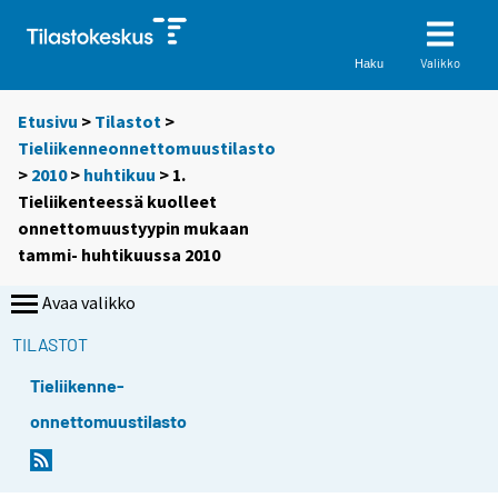
Valikko
Haku
Etusivu
>
Tilastot
>
Tieliikenneonnettomuustilasto
>
2010
>
huhtikuu
> 1.
Tieliikenteessä kuolleet
onnettomuustyypin mukaan
tammi- huhtikuussa 2010
Avaa valikko
TILASTOT
Tieliikenne-
onnettomuustilasto