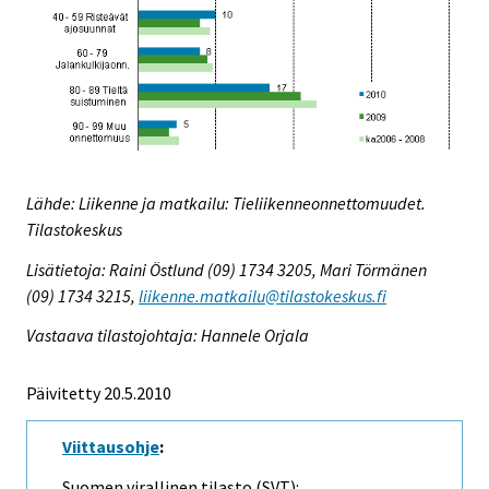
Lähde: Liikenne ja matkailu: Tieliikenneonnettomuudet.
Tilastokeskus
Lisätietoja: Raini Östlund (09) 1734 3205, Mari Törmänen
(09) 1734 3215,
liikenne.matkailu@tilastokeskus.fi
Vastaava tilastojohtaja: Hannele Orjala
Päivitetty 20.5.2010
Viittausohje
:
Suomen virallinen tilasto (SVT):