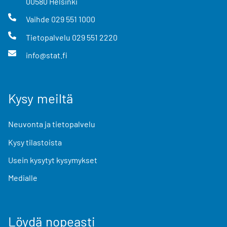
00580
Helsinki
Vaihde
029 551 1000
Tietopalvelu
029 551 2220
info@stat.fi
Kysy meiltä
Neuvonta ja tietopalvelu
Kysy tilastoista
Usein kysytyt kysymykset
Medialle
Löydä nopeasti