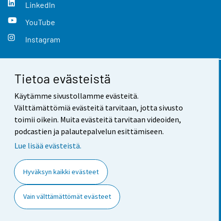
LinkedIn
YouTube
Instagram
Tietoa evästeistä
Yhteystiedot
Käytämme sivustollamme evästeitä.
Palaute
Välttämättömiä evästeitä tarvitaan, jotta sivusto
toimii oikein. Muita evästeitä tarvitaan videoiden,
Käyttöehdot
podcastien ja palautepalvelun esittämiseen.
Tietosuoja
Lue lisää evästeistä.
Saavutettavuus
Hyväksyn kaikki evästeet
Tietoa sivustosta
Vain välttämättömät evästeet
Evästeasetukset