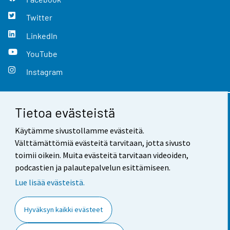
Twitter
LinkedIn
YouTube
Instagram
Tietoa evästeistä
Yhteystiedot
Käytämme sivustollamme evästeitä.
Palaute
Välttämättömiä evästeitä tarvitaan, jotta sivusto
toimii oikein. Muita evästeitä tarvitaan videoiden,
Käyttöehdot
podcastien ja palautepalvelun esittämiseen.
Tietosuoja
Lue lisää evästeistä.
Saavutettavuus
Hyväksyn kaikki evästeet
Tietoa sivustosta