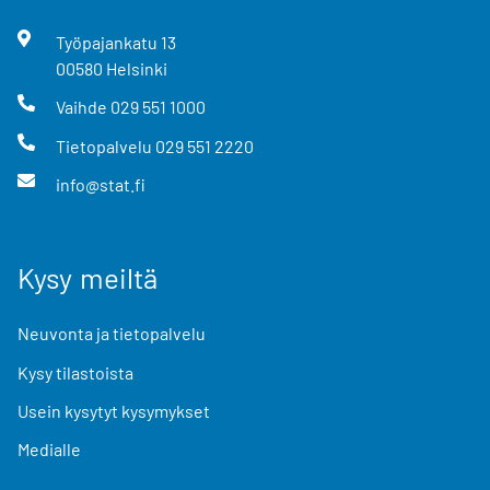
Työpajankatu
13
00580
Helsinki
Vaihde
029 551 1000
Tietopalvelu
029 551 2220
info@stat.fi
Kysy meiltä
Neuvonta ja tietopalvelu
Kysy tilastoista
Usein kysytyt kysymykset
Medialle