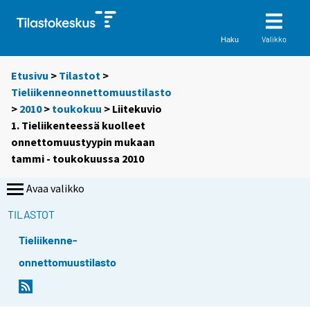
Valikko
Haku
Etusivu
>
Tilastot
>
Tieliikenneonnettomuustilasto
>
2010
>
toukokuu
> Liitekuvio
1. Tieliikenteessä kuolleet
onnettomuustyypin mukaan
tammi - toukokuussa 2010
Avaa valikko
TILASTOT
Tieliikenne-
onnettomuustilasto