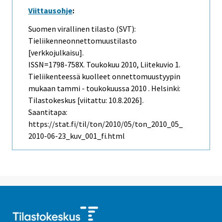
Viittausohje
:
Suomen virallinen tilasto (SVT):
Tieliikenneonnettomuustilasto
[verkkojulkaisu].
ISSN=1798-758X.
Toukokuu
2010, Liitekuvio 1.
Tieliikenteessä kuolleet onnettomuustyypin
mukaan tammi - toukokuussa 2010 . Helsinki:
Tilastokeskus [viitattu: 10.8.2026].
Saantitapa:
https://stat.fi/til/ton/2010/05/ton_2010_05_
2010-06-23_kuv_001_fi.html