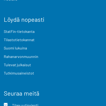
Löydä nopeasti
StatFin-tietokanta
Tilastotietokannat
Suomi lukuina
Rahanarvonmuunnin
Tulevat julkaisut
Tutkimusaineistot
Seuraa meitä
Tilaa uutisviesti