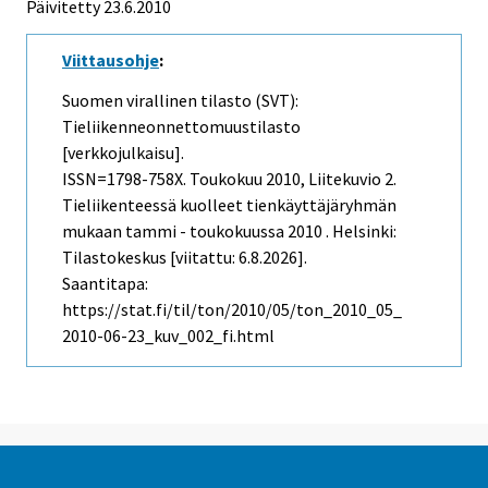
Päivitetty 23.6.2010
Viittausohje
:
Suomen virallinen tilasto (SVT):
Tieliikenneonnettomuustilasto
[verkkojulkaisu].
ISSN=1798-758X.
Toukokuu
2010, Liitekuvio 2.
Tieliikenteessä kuolleet tienkäyttäjäryhmän
mukaan tammi - toukokuussa 2010 . Helsinki:
Tilastokeskus [viitattu: 6.8.2026].
Saantitapa:
https://stat.fi/til/ton/2010/05/ton_2010_05_
2010-06-23_kuv_002_fi.html