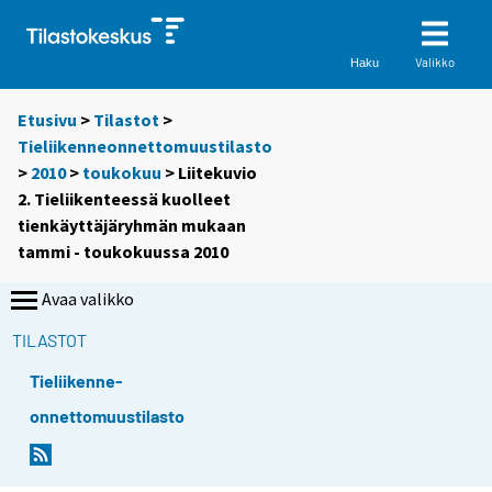
Valikko
Haku
Etusivu
>
Tilastot
>
Tieliikenneonnettomuustilasto
>
2010
>
toukokuu
> Liitekuvio
2. Tieliikenteessä kuolleet
tienkäyttäjäryhmän mukaan
tammi - toukokuussa 2010
Avaa valikko
TILASTOT
Tieliikenne-
onnettomuustilasto