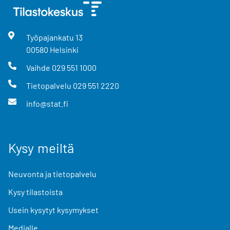
Työpajankatu
13
00580
Helsinki
Vaihde
029 551 1000
Tietopalvelu
029 551 2220
info@stat.fi
Kysy meiltä
Neuvonta ja tietopalvelu
Kysy tilastoista
Usein kysytyt kysymykset
Medialle