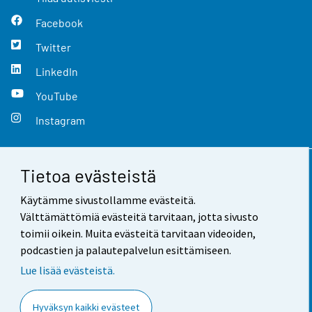
Facebook
Twitter
LinkedIn
YouTube
Instagram
Tietoa evästeistä
Yhteystiedot
Käytämme sivustollamme evästeitä.
Palaute
Välttämättömiä evästeitä tarvitaan, jotta sivusto
toimii oikein. Muita evästeitä tarvitaan videoiden,
Käyttöehdot
podcastien ja palautepalvelun esittämiseen.
Tietosuoja
Lue lisää evästeistä.
Saavutettavuus
Hyväksyn kaikki evästeet