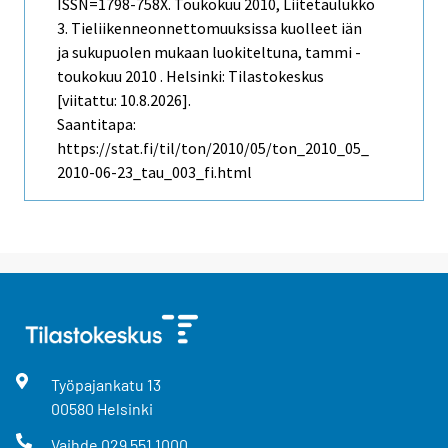
ISSN=1798-758X.
Toukokuu
2010, Liitetaulukko
3. Tieliikenneonnettomuuksissa kuolleet iän
ja sukupuolen mukaan luokiteltuna, tammi -
toukokuu 2010 . Helsinki: Tilastokeskus
[viitattu: 10.8.2026].
Saantitapa:
https://stat.fi/til/ton/2010/05/ton_2010_05_
2010-06-23_tau_003_fi.html
Työpajankatu
13
00580
Helsinki
Vaihde
029 551 1000