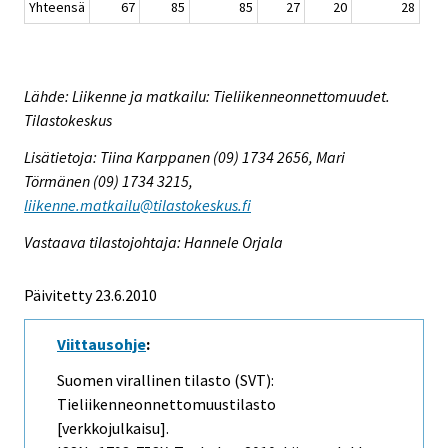
Yhteensä
67
85
85
27
20
28
Lähde: Liikenne ja matkailu: Tieliikenneonnettomuudet.
Tilastokeskus
Lisätietoja: Tiina Karppanen (09) 1734 2656, Mari
Törmänen (09) 1734 3215,
liikenne.matkailu@tilastokeskus.fi
Vastaava tilastojohtaja: Hannele Orjala
Päivitetty 23.6.2010
Viittausohje
:
Suomen virallinen tilasto (SVT):
Tieliikenneonnettomuustilasto
[verkkojulkaisu].