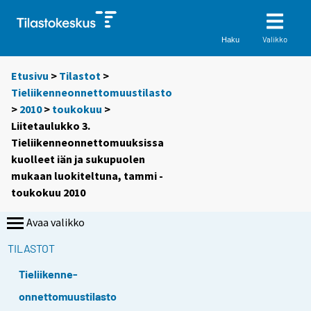
Valikko
Haku
Etusivu
>
Tilastot
>
Tieliikenneonnettomuustilasto
>
2010
>
toukokuu
>
Liitetaulukko 3.
Tieliikenneonnettomuuksissa
kuolleet iän ja sukupuolen
mukaan luokiteltuna, tammi -
toukokuu 2010
Avaa valikko
TILASTOT
Tieliikenne-
onnettomuustilasto