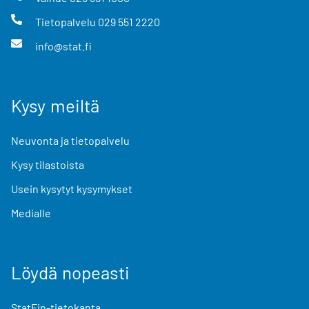
Tietopalvelu
029 551 2220
info@stat.fi
Kysy meiltä
Neuvonta ja tietopalvelu
Kysy tilastoista
Usein kysytyt kysymykset
Medialle
Löydä nopeasti
StatFin-tietokanta