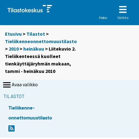
Valikko
Haku
Etusivu
>
Tilastot
>
Tieliikenneonnettomuustilasto
>
2010
>
heinäkuu
> Liitekuvio 2.
Tieliikenteessä kuolleet
tienkäyttäjäryhmän mukaan,
tammi - heinäkuu 2010
Avaa valikko
TILASTOT
Tieliikenne-
onnettomuustilasto