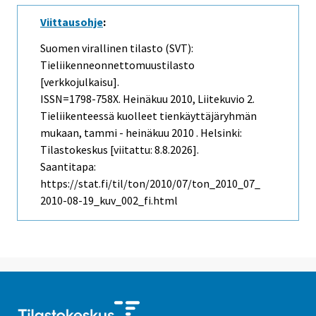
Viittausohje
:
Suomen virallinen tilasto (SVT):
Tieliikenneonnettomuustilasto
[verkkojulkaisu].
ISSN=1798-758X.
Heinäkuu
2010, Liitekuvio 2.
Tieliikenteessä kuolleet tienkäyttäjäryhmän
mukaan, tammi - heinäkuu 2010 . Helsinki:
Tilastokeskus [viitattu: 8.8.2026].
Saantitapa:
https://stat.fi/til/ton/2010/07/ton_2010_07_
2010-08-19_kuv_002_fi.html