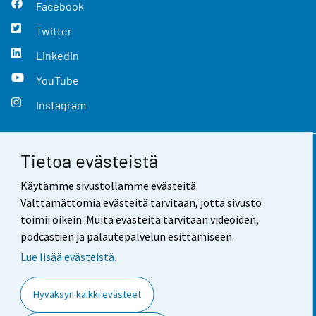
Facebook
Twitter
LinkedIn
YouTube
Instagram
Tietoa evästeistä
Yhteystiedot
Käytämme sivustollamme evästeitä.
Palaute
Välttämättömiä evästeitä tarvitaan, jotta sivusto
toimii oikein. Muita evästeitä tarvitaan videoiden,
Käyttöehdot
podcastien ja palautepalvelun esittämiseen.
Tietosuoja
Lue lisää evästeistä.
Saavutettavuus
Hyväksyn kaikki evästeet
Tietoa sivustosta