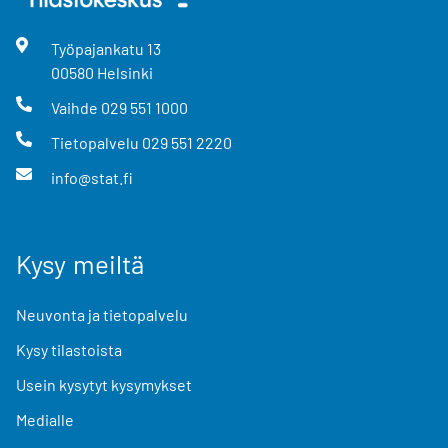
Työpajankatu
13
00580
Helsinki
Vaihde
029 551 1000
Tietopalvelu
029 551 2220
info@stat.fi
Kysy meiltä
Neuvonta ja tietopalvelu
Kysy tilastoista
Usein kysytyt kysymykset
Medialle