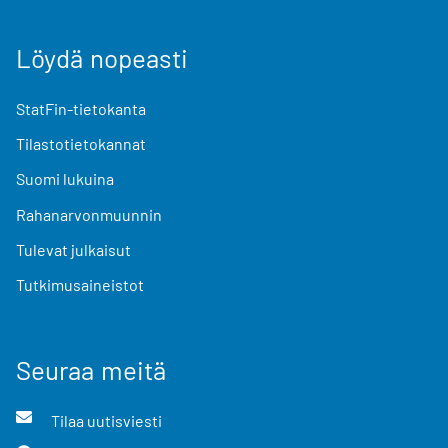
Löydä nopeasti
StatFin-tietokanta
Tilastotietokannat
Suomi lukuina
Rahanarvonmuunnin
Tulevat julkaisut
Tutkimusaineistot
Seuraa meitä
Tilaa uutisviesti