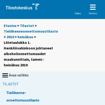
Valikko
Haku
Etusivu
>
Tilastot
>
Tieliikenneonnettomuustilasto
>
2010
>
heinäkuu
>
Liitetaulukko 1.
Henkilövahinkoon johtaneet
alkoholionnettomuudet
maakunnittain, tammi -
heinäkuu 2010
Avaa valikko
TILASTOT
Tieliikenne-
onnettomuustilasto