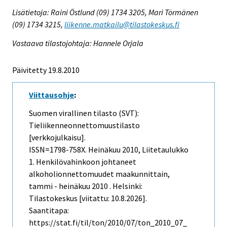
Lisätietoja: Raini Östlund (09) 1734 3205, Mari Törmänen
(09) 1734 3215,
liikenne.matkailu@tilastokeskus.fi
Vastaava tilastojohtaja: Hannele Orjala
Päivitetty 19.8.2010
Viittausohje
:
Suomen virallinen tilasto (SVT):
Tieliikenneonnettomuustilasto
[verkkojulkaisu].
ISSN=1798-758X.
Heinäkuu
2010, Liitetaulukko
1. Henkilövahinkoon johtaneet
alkoholionnettomuudet maakunnittain,
tammi - heinäkuu 2010 . Helsinki:
Tilastokeskus [viitattu: 10.8.2026].
Saantitapa:
https://stat.fi/til/ton/2010/07/ton_2010_07_