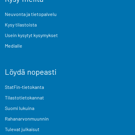
Neuvonta ja tietopalvelu
Kysy tilastoista
Usein kysytyt kysymykset
Medialle
Löydä nopeasti
StatFin-tietokanta
Tilastotietokannat
Suomi lukuina
Rahanarvonmuunnin
Tulevat julkaisut