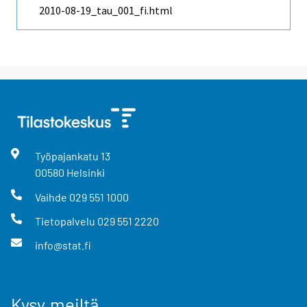
2010-08-19_tau_001_fi.html
Työpajankatu
13
00580
Helsinki
Vaihde
029 551 1000
Tietopalvelu
029 551 2220
info@stat.fi
Kysy meiltä