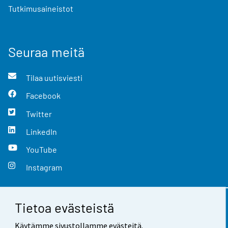
Tutkimusaineistot
Seuraa meitä
Tilaa uutisviesti
Facebook
Twitter
LinkedIn
YouTube
Instagram
Tietoa evästeistä
Yhteystiedot
Käytämme sivustollamme evästeitä.