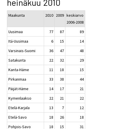
heinäkuu 2010
Maakunta
2010
2009
keskiarvo
2006-2008
Uusimaa
77
87
89
Itä-Uusimaa
6
15
14
Varsinais-Suomi
36
47
48
Satakunta
22
32
29
Kanta-Häme
11
18
15
Pirkanmaa
33
38
44
Päijät-Häme
14
17
21
Kymenlaakso
22
21
22
Etelä-Karjala
13
7
12
Etelä-Savo
18
26
18
Pohjois-Savo
18
15
31