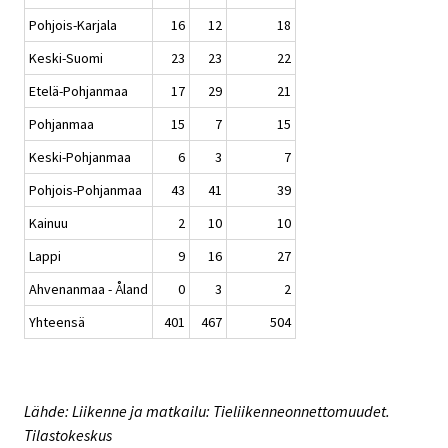
Pohjois-Karjala
16
12
18
Keski-Suomi
23
23
22
Etelä-Pohjanmaa
17
29
21
Pohjanmaa
15
7
15
Keski-Pohjanmaa
6
3
7
Pohjois-Pohjanmaa
43
41
39
Kainuu
2
10
10
Lappi
9
16
27
Ahvenanmaa - Åland
0
3
2
Yhteensä
401
467
504
Lähde: Liikenne ja matkailu: Tieliikenneonnettomuudet.
Tilastokeskus