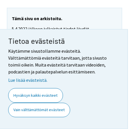
Tämä sivu on arkistoitu.
5.4.2022 jälkeen julkaistut tiedot löydät
uudistetulta sivustolta.
Tietoa evästeistä
Siirry uudelle tilastosivulle
Käytämme sivustollamme evästeitä.
Välttämättömiä evästeitä tarvitaan, jotta sivusto
toimii oikein. Muita evästeitä tarvitaan videoiden,
podcastien ja palautepalvelun esittämiseen.
Liitekuvio 2. Tieliikenteessä
Lue lisää evästeistä.
kuolleet tienkäyttäjäryhmän
mukaan, tammi - elokuu 2010
Hyväksyn kaikki evästeet
Vain välttämättömät evästeet