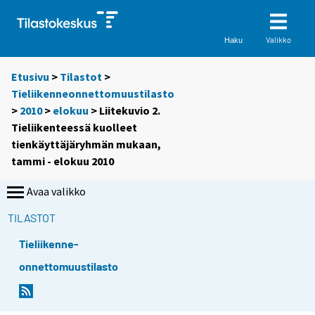
Valikko
Haku
Etusivu
>
Tilastot
>
Tieliikenneonnettomuustilasto
>
2010
>
elokuu
> Liitekuvio 2.
Tieliikenteessä kuolleet
tienkäyttäjäryhmän mukaan,
tammi - elokuu 2010
Avaa valikko
TILASTOT
Tieliikenne-
onnettomuustilasto