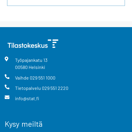
Työpajankatu
13
00580
Helsinki
Vaihde
029 551 1000
Tietopalvelu
029 551 2220
info@stat.fi
Kysy meiltä