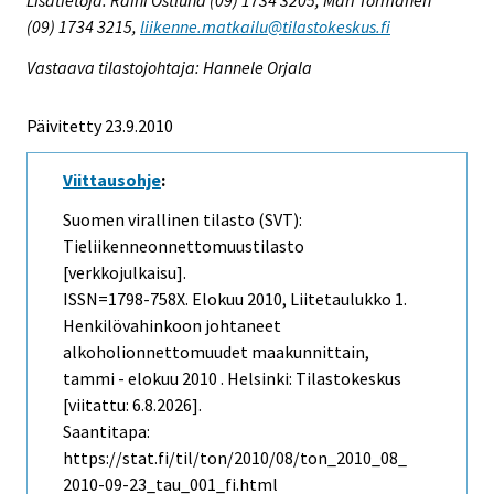
(09) 1734 3215,
liikenne.matkailu@tilastokeskus.fi
Vastaava tilastojohtaja: Hannele Orjala
Päivitetty 23.9.2010
Viittausohje
:
Suomen virallinen tilasto (SVT):
Tieliikenneonnettomuustilasto
[verkkojulkaisu].
ISSN=1798-758X.
Elokuu
2010, Liitetaulukko 1.
Henkilövahinkoon johtaneet
alkoholionnettomuudet maakunnittain,
tammi - elokuu 2010 . Helsinki: Tilastokeskus
[viitattu: 6.8.2026].
Saantitapa:
https://stat.fi/til/ton/2010/08/ton_2010_08_
2010-09-23_tau_001_fi.html