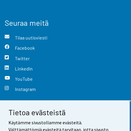
Seuraa meitä
Tilaa uutisviesti
Facebook
Twitter
LinkedIn
YouTube
Instagram
Tietoa evästeistä
Yhteystiedot
Käytämme sivustollamme evästeitä.
Palaute
Välttämättömiä evästeitä tarvitaan, jotta sivusto