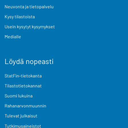
Neuvonta ja tietopalvelu
Kysy tilastoista
Usein kysytyt kysymykset
Medialle
Löydä nopeasti
StatFin-tietokanta
Tilastotietokannat
Suomi lukuina
Rahanarvonmuunnin
Tulevat julkaisut
Tutkimusaineistot