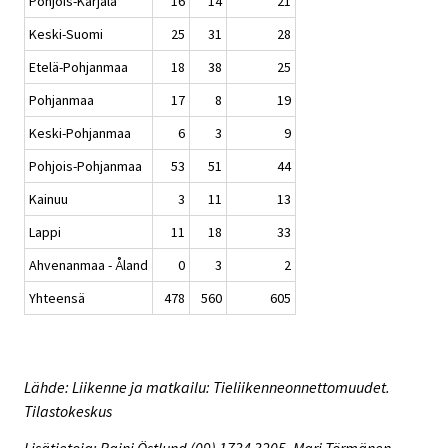
Pohjois-Karjala
16
14
21
Keski-Suomi
25
31
28
Etelä-Pohjanmaa
18
38
25
Pohjanmaa
17
8
19
Keski-Pohjanmaa
6
3
9
Pohjois-Pohjanmaa
53
51
44
Kainuu
3
11
13
Lappi
11
18
33
Ahvenanmaa - Åland
0
3
2
Yhteensä
478
560
605
Lähde: Liikenne ja matkailu: Tieliikenneonnettomuudet.
Tilastokeskus
Lisätietoja: Raini Östlund (09) 1734 3205, Mari Törmänen