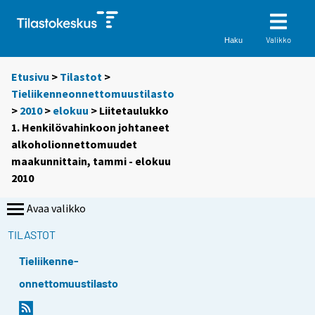
Valikko
Haku
Etusivu
>
Tilastot
>
Tieliikenneonnettomuustilasto
>
2010
>
elokuu
> Liitetaulukko
1. Henkilövahinkoon johtaneet
alkoholionnettomuudet
maakunnittain, tammi - elokuu
2010
Avaa valikko
TILASTOT
Tieliikenne-
onnettomuustilasto