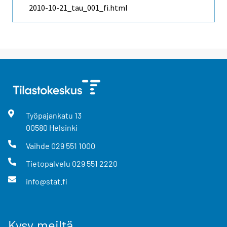
2010-10-21_tau_001_fi.html
Työpajankatu
13
00580
Helsinki
Vaihde
029 551 1000
Tietopalvelu
029 551 2220
info@stat.fi
Kysy meiltä