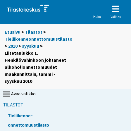
Valikko
Haku
Etusivu
>
Tilastot
>
Tieliikenneonnettomuustilasto
>
2010
>
syyskuu
>
Liitetaulukko 1.
Henkilövahinkoon johtaneet
alkoholionnettomuudet
maakunnittain, tammi -
syyskuu 2010
Avaa valikko
TILASTOT
Tieliikenne-
onnettomuustilasto