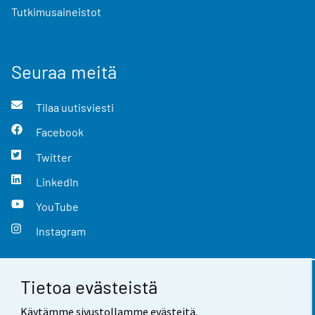
Tutkimusaineistot
Seuraa meitä
Tilaa uutisviesti
Facebook
Twitter
LinkedIn
YouTube
Instagram
Tietoa evästeistä
Yhteystiedot
Käytämme sivustollamme evästeitä.