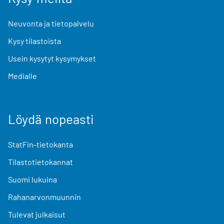
Neuvonta ja tietopalvelu
Kysy tilastoista
Usein kysytyt kysymykset
Medialle
Löydä nopeasti
StatFin-tietokanta
Tilastotietokannat
Suomi lukuina
Rahanarvonmuunnin
Tulevat julkaisut