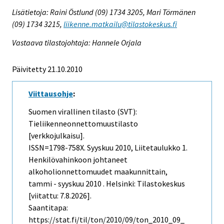
Lisätietoja: Raini Östlund (09) 1734 3205, Mari Törmänen
(09) 1734 3215,
liikenne.matkailu@tilastokeskus.fi
Vastaava tilastojohtaja: Hannele Orjala
Päivitetty 21.10.2010
Viittausohje
:
Suomen virallinen tilasto (SVT):
Tieliikenneonnettomuustilasto
[verkkojulkaisu].
ISSN=1798-758X.
Syyskuu
2010, Liitetaulukko 1.
Henkilövahinkoon johtaneet
alkoholionnettomuudet maakunnittain,
tammi - syyskuu 2010 . Helsinki: Tilastokeskus
[viitattu: 7.8.2026].
Saantitapa:
https://stat.fi/til/ton/2010/09/ton_2010_09_