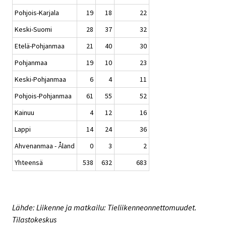
Pohjois-Karjala
19
18
22
Keski-Suomi
28
37
32
Etelä-Pohjanmaa
21
40
30
Pohjanmaa
19
10
23
Keski-Pohjanmaa
6
4
11
Pohjois-Pohjanmaa
61
55
52
Kainuu
4
12
16
Lappi
14
24
36
Ahvenanmaa - Åland
0
3
2
Yhteensä
538
632
683
Lähde: Liikenne ja matkailu: Tieliikenneonnettomuudet.
Tilastokeskus