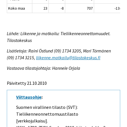
Koko maa
23
-8
707
-134
Lähde: Liikenne ja matkailu: Tieliikenneonnettomuudet.
Tilastokeskus
Lisätietoja: Raini Östlund (09) 1734 3205, Mari Törmänen
(09) 1734 3215,
liikenne.matkailu@tilastokeskus.fi
Vastaava tilastojohtaja: Hannele Orjala
Päivitetty 21.10.2010
Viittausohje
:
Suomen virallinen tilasto (SVT):
Tieliikenneonnettomuustilasto
[verkkojulkaisu].