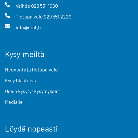
Vaihde
029 551 1000
Tietopalvelu
029 551 2220
info@stat.fi
Kysy meiltä
Neuvonta ja tietopalvelu
Kysy tilastoista
Usein kysytyt kysymykset
Medialle
Löydä nopeasti