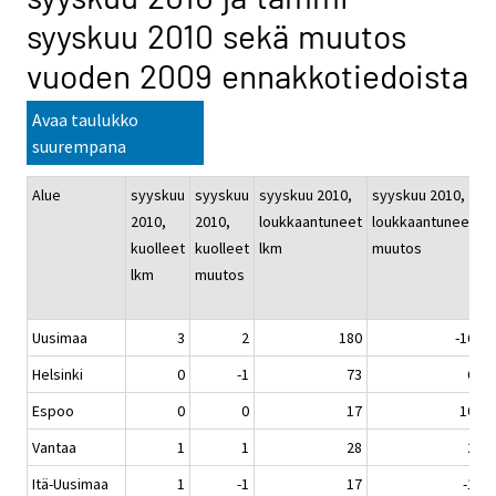
syyskuu 2010 sekä muutos
vuoden 2009 ennakkotiedoista
Avaa taulukko
suurempana
Alue
syyskuu
syyskuu
syyskuu 2010,
syyskuu 2010,
t
2010,
2010,
loukkaantuneet
loukkaantuneet
s
kuolleet
kuolleet
lkm
muutos
2
lkm
muutos
k
l
Uusimaa
3
2
180
-16
Helsinki
0
-1
73
6
Espoo
0
0
17
10
Vantaa
1
1
28
2
Itä-Uusimaa
1
-1
17
-1