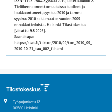
ISSN=1798-758X.
Syyskuu
2010, Liitetaulukko 2.
Tieliikenneonnettomuuksissa kuolleet ja
loukkaantuneet, syyskuu 2010 ja tammi -
syyskuu 2010 sekä muutos vuoden 2009
ennakkotiedoista . Helsinki: Tilastokeskus
[viitattu: 9.8.2026].
Saantitapa:
https://stat.fi/til/ton/2010/09/ton_2010_09_
2010-10-21_tau_002_fi.html
Työpajankatu
13
00580
Helsinki