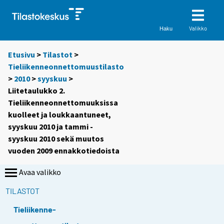
Valikko
Haku
Etusivu
>
Tilastot
>
Tieliikenneonnettomuustilasto
>
2010
>
syyskuu
>
Liitetaulukko 2.
Tieliikenneonnettomuuksissa
kuolleet ja loukkaantuneet,
syyskuu 2010 ja tammi -
syyskuu 2010 sekä muutos
vuoden 2009 ennakkotiedoista
Avaa valikko
TILASTOT
Tieliikenne-