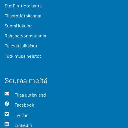
StatFin-tietokanta
Tilastotietokannat
Suomi lukuina
Rahanarvonmuunnin
Tulevat julkaisut
Tutkimusaineistot
Seuraa meitä
Tilaa uutisviesti
Facebook
Twitter
LinkedIn