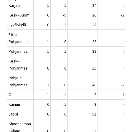
Karjala
1
1
24
-1
Keski-Suomi
0
-5
26
-17
Jyväskylä
0
-2
12
-5
Etelä-
Pohjanmaa
1
0
29
-6
Pohjanmaa
1
1
32
-3
Keski-
Pohjanmaa
0
0
10
6
Pohjois-
Pohjanmaa
2
0
40
-23
Oulu
1
1
9
-14
Kainuu
0
-1
8
-6
Lappi
0
0
51
8
Ahvenanmaa
- Åland
0
0
3
0