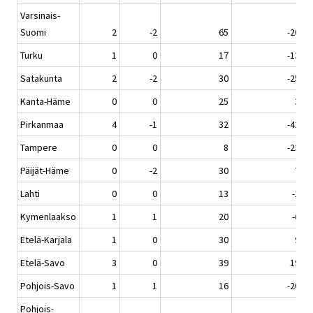
Varsinais-
Suomi
2
-2
65
-20
Turku
1
0
17
-13
Satakunta
2
-2
30
-25
Kanta-Häme
0
0
25
3
Pirkanmaa
4
-1
32
-42
Tampere
0
0
8
-23
Päijät-Häme
0
-2
30
7
Lahti
0
0
13
-1
Kymenlaakso
1
1
20
-6
Etelä-Karjala
1
0
30
9
Etelä-Savo
3
0
39
19
Pohjois-Savo
1
1
16
-20
Pohjois-