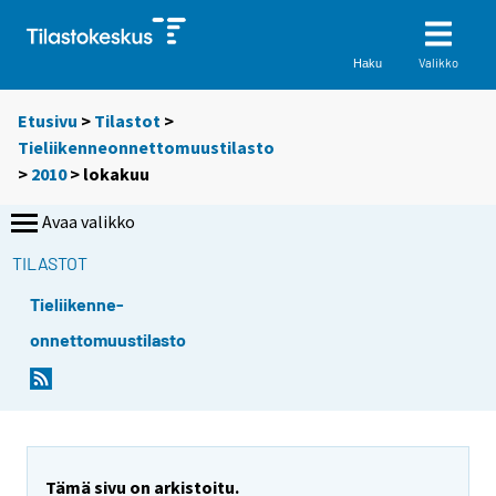
Valikko
Haku
Etusivu
>
Tilastot
>
Tieliikenneonnettomuustilasto
>
2010
>
lokakuu
Avaa valikko
TILASTOT
Tieliikenne-
onnettomuustilasto
Tämä sivu on arkistoitu.