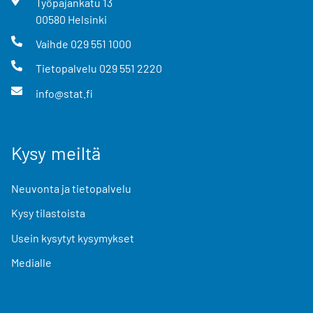
Työpajankatu
13
00580
Helsinki
Vaihde
029 551 1000
Tietopalvelu
029 551 2220
info@stat.fi
Kysy meiltä
Neuvonta ja tietopalvelu
Kysy tilastoista
Usein kysytyt kysymykset
Medialle