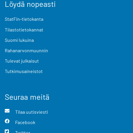
Löydä nopeasti
StatFin-tietokanta
Tilastotietokannat
Suomi lukuina
Rahanarvonmuunnin
Tulevat julkaisut
Tutkimusaineistot
Seuraa meitä
Tilaa uutisviesti
Facebook
Twitter