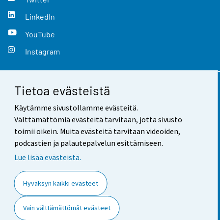
LinkedIn
YouTube
Instagram
Tietoa evästeistä
Yhteystiedot
Käytämme sivustollamme evästeitä.
Palaute
Välttämättömiä evästeitä tarvitaan, jotta sivusto
toimii oikein. Muita evästeitä tarvitaan videoiden,
Käyttöehdot
podcastien ja palautepalvelun esittämiseen.
Tietosuoja
Lue lisää evästeistä.
Saavutettavuus
Hyväksyn kaikki evästeet
Tietoa sivustosta
Vain välttämättömät evästeet
Evästeasetukset