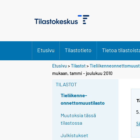
Etusivu
Tilastotieto
Tietoa tilastoist
Etusivu
>
Tilastot
>
Tieliikenneonnettomuusti
mukaan, tammi - joulukuu 2010
TILASTOT
Tieliikenne-
T
onnettomuustilasto
5
Muutoksia tässä
tilastossa
S
Julkistukset