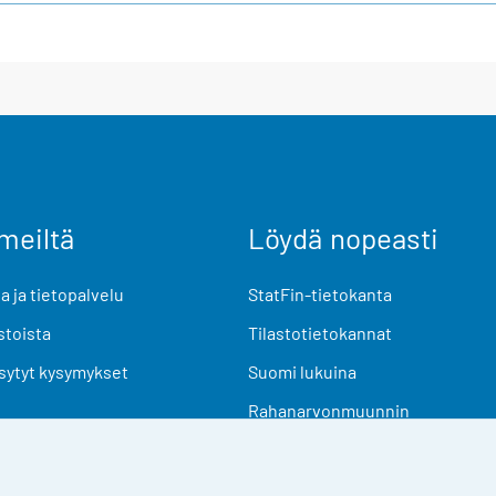
meiltä
Löydä nopeasti
 ja tietopalvelu
StatFin-tietokanta
stoista
Tilastotietokannat
sytyt kysymykset
Suomi lukuina
Rahanarvonmuunnin
Tulevat julkaisut
Tutkimusaineistot