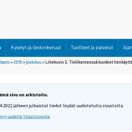
a
Kyselyt ja tiedonkeruut
Tuotteet ja palvelut
Aja
lasto
>
2010
>
joulukuu
> Liitekuvio 2. Tieliikenteessä kuolleet tienkäyt
ämä sivu on arkistoitu.
.4.2022 jälkeen julkaistut tiedot löydät uudistetulta sivustolta.
iirry uudelle tilastosivulle