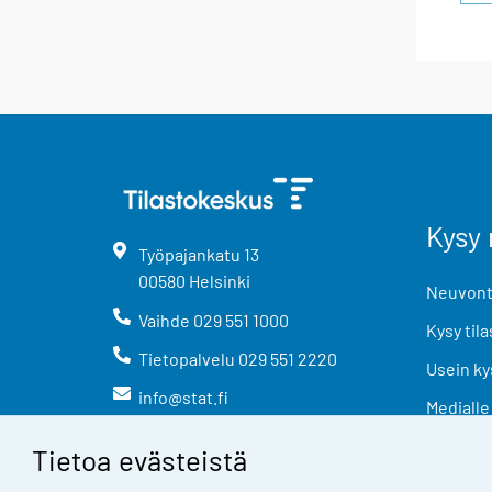
Kysy 
Työpajankatu
13
00580
Helsinki
Neuvonta
Vaihde
029 551 1000
Kysy tila
Tietopalvelu
029 551 2220
Usein ky
info@stat.fi
Medialle
Tietoa evästeistä