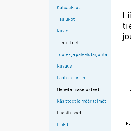
Katsaukset
Li
Taulukot
ti
Kuviot
jo
Tiedotteet
Tuote- ja palvelutarjonta
Kuvaus
Laatuselosteet
Menetelmäselosteet
Käsitteet ja määritelmät
Luokitukset
Linkit