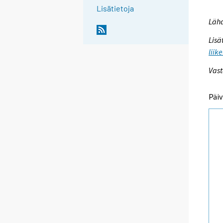
Lisätietoja
Lähd
Lisä
liik
Vast
Päiv