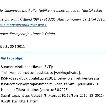
e: Liikenne ja matkailu: Tieliikenneonnettomuudet. Tilastokeskus
tietoja: Raini Östlund (09) 1734 3205, Mari Törmänen (09) 1734 3215,
enne.matkailu@tilastokeskus.fi
aava tilastojohtaja: Hannele Orjala
itetty 20.1.2011
Viittausohje
:
Suomen virallinen tilasto (SVT):
Tieliikenneonnettomuustilasto [verkkojulkaisu].
ISSN=1798-758X.
Joulukuu
2010, Liitekuvio 2. Tieliikenteessä
kuolleet tienkäyttäjäryhmän mukaan, tammi - joulukuu 2010 .
Helsinki: Tilastokeskus [viitattu: 6.8.2026].
Saantitapa: https://stat.fi/til/ton/2010/12/ton_2010_12_2011-
01-20_kuv_002_fi.html