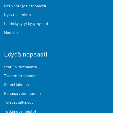
Neuvonta ja tietopalvelu
Kysy tilastoista
Usein kysytyt kysymykset
Medialle
Löydä nopeasti
StatFin-tietokanta
Tilastotietokannat
Suomi lukuina
Rahanarvonmuunnin
Tulevat julkaisut
Tutkimusaineistot