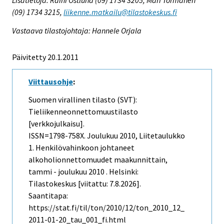
(09) 1734 3215,
liikenne.matkailu@tilastokeskus.fi
Vastaava tilastojohtaja: Hannele Orjala
Päivitetty 20.1.2011
Viittausohje
:
Suomen virallinen tilasto (SVT):
Tieliikenneonnettomuustilasto
[verkkojulkaisu].
ISSN=1798-758X.
Joulukuu
2010, Liitetaulukko
1. Henkilövahinkoon johtaneet
alkoholionnettomuudet maakunnittain,
tammi - joulukuu 2010 . Helsinki:
Tilastokeskus [viitattu: 7.8.2026].
Saantitapa:
https://stat.fi/til/ton/2010/12/ton_2010_12_
2011-01-20_tau_001_fi.html