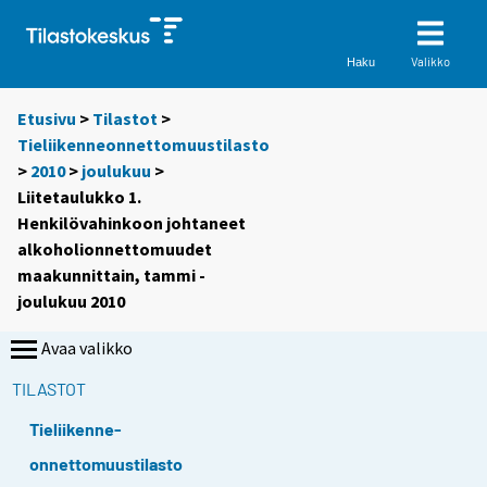
Valikko
Haku
Etusivu
>
Tilastot
>
Tieliikenneonnettomuustilasto
>
2010
>
joulukuu
>
Liitetaulukko 1.
Henkilövahinkoon johtaneet
alkoholionnettomuudet
maakunnittain, tammi -
joulukuu 2010
Avaa valikko
TILASTOT
Tieliikenne-
onnettomuustilasto