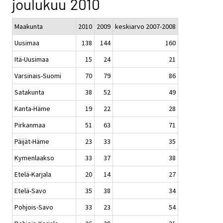
joulukuu 2010
Maakunta
2010
2009
keskiarvo 2007-2008
Uusimaa
138
144
160
Itä-Uusimaa
15
24
21
Varsinais-Suomi
70
79
86
Satakunta
38
52
49
Kanta-Häme
19
22
28
Pirkanmaa
51
63
71
Päijät-Häme
23
33
35
Kymenlaakso
33
37
38
Etelä-Karjala
20
14
27
Etelä-Savo
35
38
34
Pohjois-Savo
33
23
54