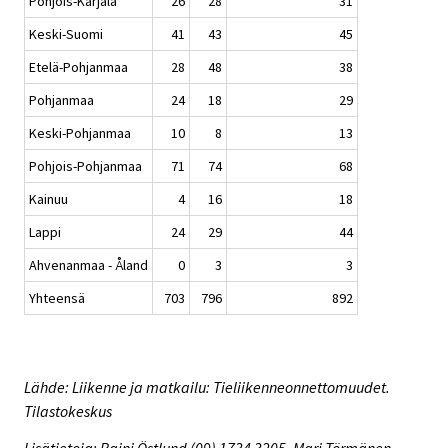
Pohjois-Karjala
26
28
31
Keski-Suomi
41
43
45
Etelä-Pohjanmaa
28
48
38
Pohjanmaa
24
18
29
Keski-Pohjanmaa
10
8
13
Pohjois-Pohjanmaa
71
74
68
Kainuu
4
16
18
Lappi
24
29
44
Ahvenanmaa - Åland
0
3
3
Yhteensä
703
796
892
Lähde: Liikenne ja matkailu: Tieliikenneonnettomuudet.
Tilastokeskus
Lisätietoja: Raini Östlund (09) 1734 3205, Mari Törmänen