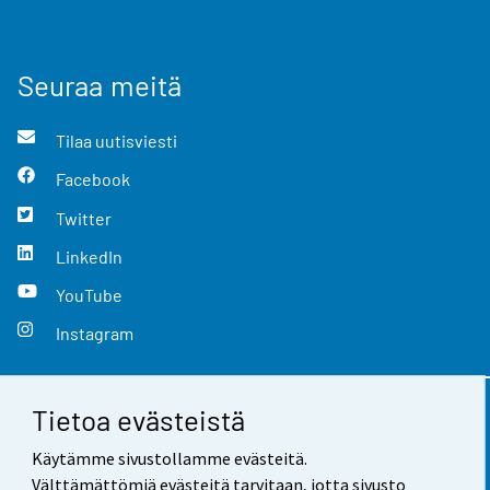
Seuraa meitä
Tilaa uutisviesti
Facebook
Twitter
LinkedIn
YouTube
Instagram
Tietoa evästeistä
Yhteystiedot
Käytämme sivustollamme evästeitä.
Palaute
Välttämättömiä evästeitä tarvitaan, jotta sivusto