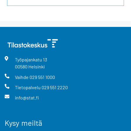
Työpajankatu
13
00580
Helsinki
Vaihde
029 551 1000
Tietopalvelu
029 551 2220
info@stat.fi
Kysy meiltä