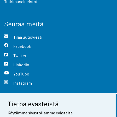
Tutkimusaineistot
Seuraa meitä
Tilaa uutisviesti
Facebook
Twitter
LinkedIn
YouTube
Instagram
Tietoa evästeistä
Yhteystiedot
Käytämme sivustollamme evästeitä.
Palaute