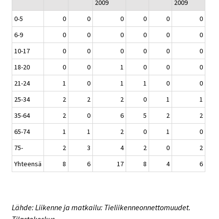
2009
2009
0-5
0
0
0
0
0
0
6-9
0
0
0
0
0
0
10-17
0
0
0
0
0
0
18-20
0
0
1
0
0
0
21-24
1
0
1
1
0
0
25-34
2
2
2
0
1
1
35-64
2
0
6
5
2
2
65-74
1
1
2
0
1
0
75-
2
3
4
2
0
2
Yhteensä
8
6
17
8
4
6
Lähde: Liikenne ja matkailu: Tieliikenneonnettomuudet.