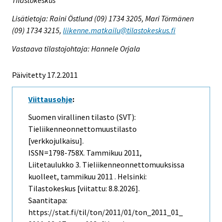
Tilastokeskus
Lisätietoja: Raini Östlund (09) 1734 3205, Mari Törmänen
(09) 1734 3215,
liikenne.matkailu@tilastokeskus.fi
Vastaava tilastojohtaja: Hannele Orjala
Päivitetty 17.2.2011
Viittausohje
:
Suomen virallinen tilasto (SVT):
Tieliikenneonnettomuustilasto
[verkkojulkaisu].
ISSN=1798-758X.
Tammikuu
2011,
Liitetaulukko 3. Tieliikenneonnettomuuksissa
kuolleet, tammikuu 2011 . Helsinki:
Tilastokeskus [viitattu: 8.8.2026].
Saantitapa:
https://stat.fi/til/ton/2011/01/ton_2011_01_