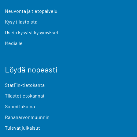
Neuvonta ja tietopalvelu
Kysy tilastoista
Usein kysytyt kysymykset
Medialle
Löydä nopeasti
StatFin-tietokanta
Tilastotietokannat
Suomi lukuina
Rahanarvonmuunnin
Tulevat julkaisut