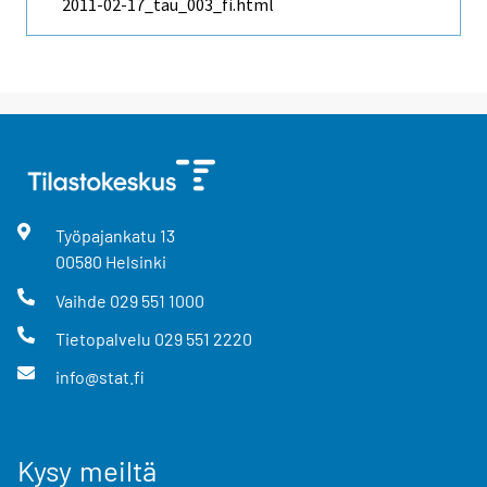
2011-02-17_tau_003_fi.html
Työpajankatu
13
00580
Helsinki
Vaihde
029 551 1000
Tietopalvelu
029 551 2220
info@stat.fi
Kysy meiltä