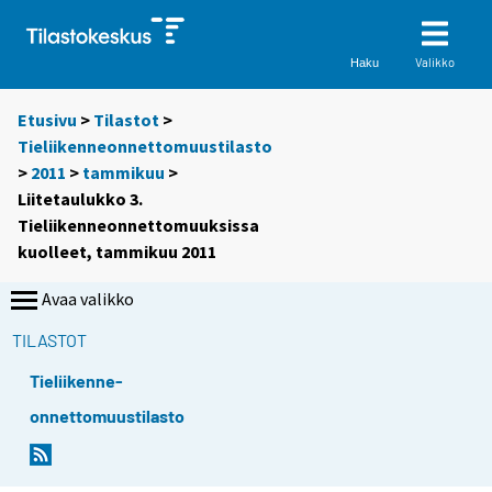
Valikko
Haku
Etusivu
>
Tilastot
>
Tieliikenneonnettomuustilasto
>
2011
>
tammikuu
>
Liitetaulukko 3.
Tieliikenneonnettomuuksissa
kuolleet, tammikuu 2011
Avaa valikko
TILASTOT
Tieliikenne-
onnettomuustilasto