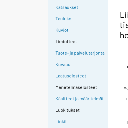
Katsaukset
Li
Taulukot
ti
Kuviot
he
Tiedotteet
Tuote- ja palvelutarjonta
Kuvaus
Laatuselosteet
Menetelmäselosteet
Käsitteet ja määritelmät
Luokitukset
Linkit