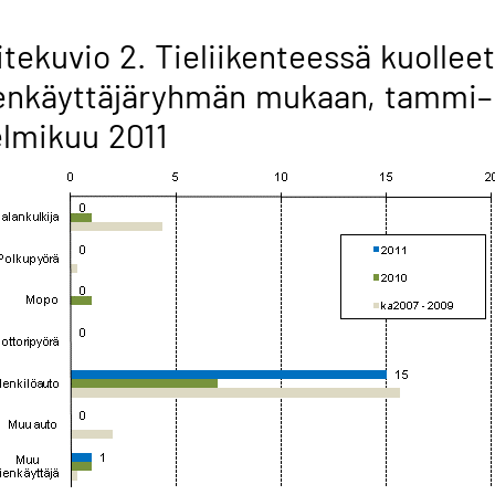
itekuvio 2. Tieliikenteessä kuolleet
enkäyttäjäryhmän mukaan, tammi–
lmikuu 2011