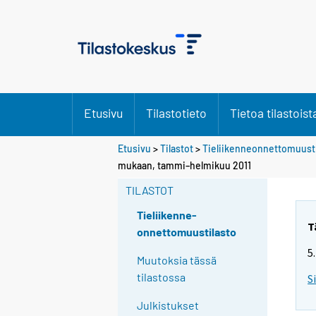
Etusivu
Tilastotieto
Tietoa tilastoist
Etusivu
>
Tilastot
>
Tieliikenneonnettomuusti
mukaan, tammi–helmikuu 2011
TILASTOT
Tieliikenne-
T
onnettomuustilasto
5
Muutoksia tässä
tilastossa
S
Julkistukset