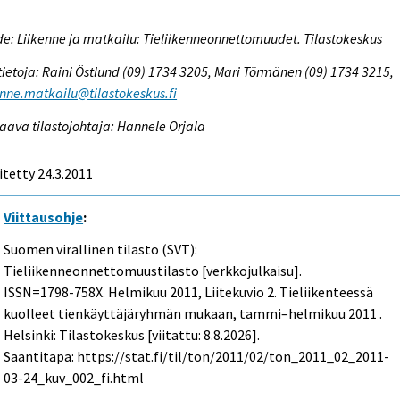
e: Liikenne ja matkailu: Tieliikenneonnettomuudet. Tilastokeskus
tietoja: Raini Östlund (09) 1734 3205, Mari Törmänen (09) 1734 3215,
enne.matkailu@tilastokeskus.fi
aava tilastojohtaja: Hannele Orjala
itetty 24.3.2011
Viittausohje
:
Suomen virallinen tilasto (SVT):
Tieliikenneonnettomuustilasto [verkkojulkaisu].
ISSN=1798-758X.
Helmikuu
2011, Liitekuvio 2. Tieliikenteessä
kuolleet tienkäyttäjäryhmän mukaan, tammi–helmikuu 2011 .
Helsinki: Tilastokeskus [viitattu: 8.8.2026].
Saantitapa: https://stat.fi/til/ton/2011/02/ton_2011_02_2011-
03-24_kuv_002_fi.html