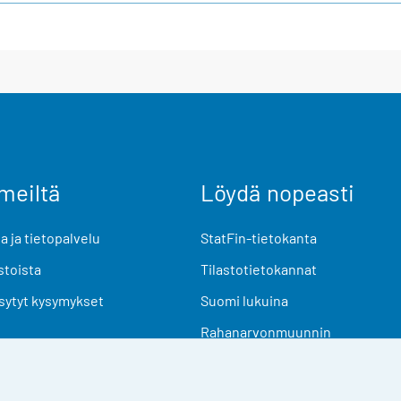
meiltä
Löydä nopeasti
 ja tietopalvelu
StatFin-tietokanta
stoista
Tilastotietokannat
sytyt kysymykset
Suomi lukuina
Rahanarvonmuunnin
Tulevat julkaisut
Tutkimusaineistot