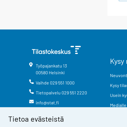
Kysy 
Työpajankatu
13
00580
Helsinki
Neuvonta
Vaihde
029 551 1000
Kysy tila
Tietopalvelu
029 551 2220
Usein ky
info@stat.fi
Medialle
Tietoa evästeistä