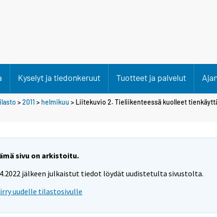
a
Kyselyt ja tiedonkeruut
Tuotteet ja palvelut
Aja
lasto
>
2011
>
helmikuu
> Liitekuvio 2. Tieliikenteessä kuolleet tienkäyt
ämä sivu on arkistoitu.
.4.2022 jälkeen julkaistut tiedot löydät uudistetulta sivustolta.
iirry uudelle tilastosivulle