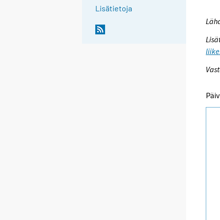
Lisätietoja
Lähd
Lisä
liik
Vast
Päiv