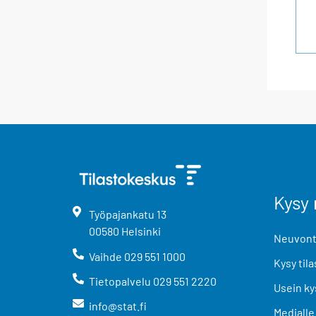
Kysy 
Työpajankatu
13
00580
Helsinki
Neuvonta
Vaihde
029 551 1000
Kysy tila
Tietopalvelu
029 551 2220
Usein ky
info@stat.fi
Medialle