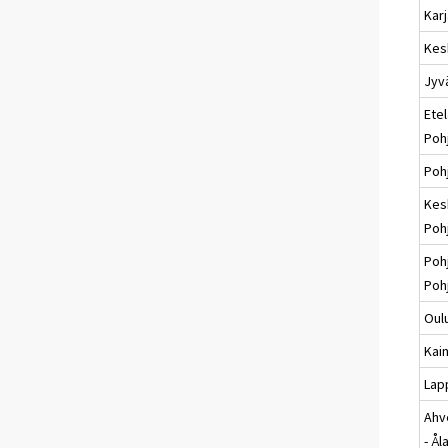
Karj
Kes
Jyv
Etel
Poh
Poh
Kes
Poh
Poh
Poh
Oul
Kai
Lap
Ahv
- Ål