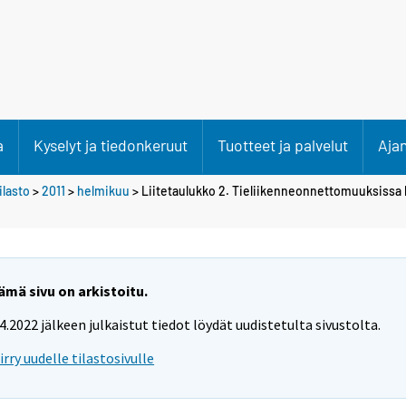
a
Kyselyt ja tiedonkeruut
Tuotteet ja palvelut
Aja
lasto
>
2011
>
helmikuu
> Liitetaulukko 2. Tieliikenneonnettomuuksissa k
ämä sivu on arkistoitu.
.4.2022 jälkeen julkaistut tiedot löydät uudistetulta sivustolta.
iirry uudelle tilastosivulle