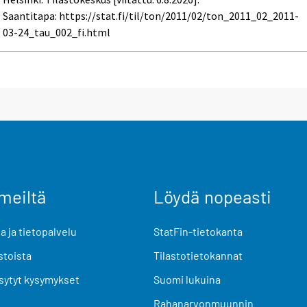
Saantitapa: https://stat.fi/til/ton/2011/02/ton_2011_02_2011-
03-24_tau_002_fi.html
meiltä
Löydä nopeasti
 ja tietopalvelu
StatFin-tietokanta
stoista
Tilastotietokannat
sytyt kysymykset
Suomi lukuina
Rahanarvonmuunnin