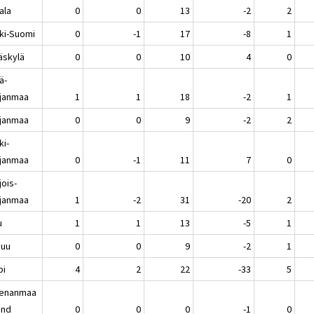
ala
0
0
13
-2
2
ki-Suomi
0
-1
17
-8
1
äskylä
0
0
10
4
0
ä-
janmaa
1
1
18
-2
1
janmaa
0
0
9
-2
2
ki-
janmaa
0
-1
11
7
0
jois-
janmaa
1
-2
31
-20
2
u
1
1
13
-5
1
nuu
0
0
9
-2
1
pi
4
2
22
-33
5
enanmaa
and
0
0
0
-1
0