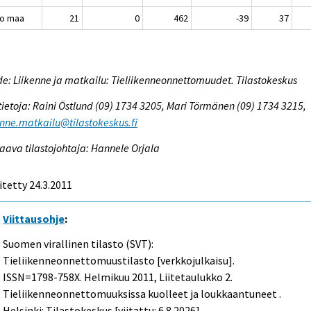
o maa
21
0
462
-39
37
e: Liikenne ja matkailu: Tieliikenneonnettomuudet. Tilastokeskus
tietoja: Raini Östlund (09) 1734 3205, Mari Törmänen (09) 1734 3215,
enne.matkailu@tilastokeskus.fi
aava tilastojohtaja: Hannele Orjala
itetty 24.3.2011
Viittausohje
:
Suomen virallinen tilasto (SVT):
Tieliikenneonnettomuustilasto [verkkojulkaisu].
ISSN=1798-758X.
Helmikuu
2011, Liitetaulukko 2.
Tieliikenneonnettomuuksissa kuolleet ja loukkaantuneet .
Helsinki: Tilastokeskus [viitattu: 6.8.2026].