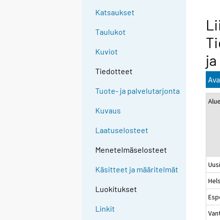
Katsaukset
Li
Taulukot
Ti
Kuviot
ja
Tiedotteet
Ava
Tuote- ja palvelutarjonta
Alu
Kuvaus
Laatuselosteet
Menetelmäselosteet
Uus
Käsitteet ja määritelmät
Hels
Luokitukset
Esp
Linkit
Van