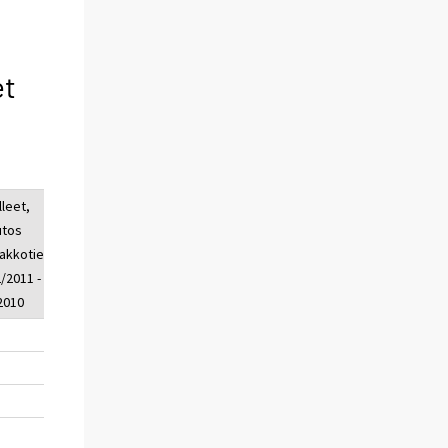
et
lleet,
loukkaant.
loukkaant.,
tos
lkm, 1 -
muutos
akkotied.
2/2011
ennakkotied.
2/2011 - 1
1 - 2/2011 - 1
/2010
- 2/2010
2
231
-16
0
93
-11
0
13
2
1
37
-11