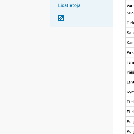
Lisätietoja
Vars
Suo
Tur
Sat
Kan
Pir
Tam
Päi
Laht
Kym
Etel
Ete
Poh
Poh