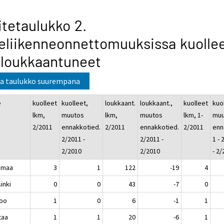
itetaulukko 2.
eliikenneonnettomuuksissa kuolle
 loukkaantuneet
a taulukko suurempana
e
kuolleet
kuolleet,
loukkaant.
loukkaant.,
kuolleet
kuo
lkm,
muutos
lkm,
muutos
lkm, 1-
muu
2/2011
ennakkotied.
2/2011
ennakkotied.
2/2011
enn
2/2011 -
2/2011 -
1 - 
2/2010
2/2010
- 2
imaa
3
1
122
-19
4
inki
0
0
43
-7
0
oo
1
0
6
-1
1
taa
1
1
20
-6
1