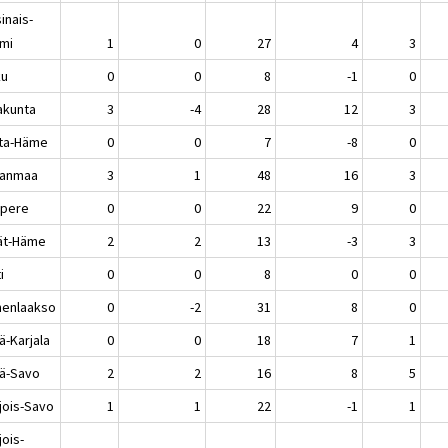
inais-
mi
1
0
27
4
3
ku
0
0
8
-1
0
akunta
3
-4
28
12
3
ta-Häme
0
0
7
-8
0
kanmaa
3
1
48
16
3
pere
0
0
22
9
0
jät-Häme
2
2
13
-3
3
i
0
0
8
0
0
enlaakso
0
-2
31
8
0
ä-Karjala
0
0
18
7
1
lä-Savo
2
2
16
8
5
jois-Savo
1
1
22
-1
1
jois-