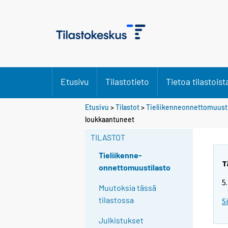
Etusivu
Tilastotieto
Tietoa tilastoist
Etusivu
>
Tilastot
>
Tieliikenneonnettomuusti
loukkaantuneet
TILASTOT
Tieliikenne-
T
onnettomuustilasto
5
Muutoksia tässä
tilastossa
S
Julkistukset