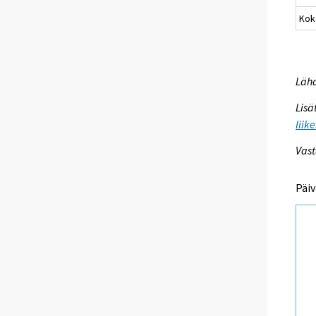
Kok
Lähd
Lisä
liik
Vast
Päiv