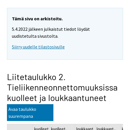
Tämä sivu on arkistoitu.
5.4.2022 jälkeen julkaistut tiedot löydät
uudistetulta sivustolta.
Siirry uudelle tilastosivulle
Liitetaulukko 2.
Tieliikenneonnettomuuksissa
kuolleet ja loukkaantuneet
Avaa taulukko
suurempana
kuolleet
kuolleet,
loukkaant.
loukkaant.,
kuol