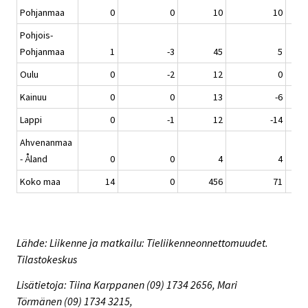
Pohjanmaa
0
0
10
10
Pohjois-
Pohjanmaa
1
-3
45
5
Oulu
0
-2
12
0
Kainuu
0
0
13
-6
Lappi
0
-1
12
-14
Ahvenanmaa
- Åland
0
0
4
4
Koko maa
14
0
456
71
Lähde: Liikenne ja matkailu: Tieliikenneonnettomuudet.
Tilastokeskus
Lisätietoja: Tiina Karppanen (09) 1734 2656, Mari
Törmänen (09) 1734 3215,