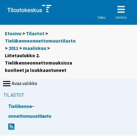
Valikko
Haku
Etusivu
>
Tilastot
>
Tieliikenneonnettomuustilasto
>
2011
>
maaliskuu
>
Liitetaulukko 2.
Tieliikenneonnettomuuksissa
kuolleet ja loukkaantuneet
Avaa valikko
TILASTOT
Tieliikenne-
onnettomuustilasto