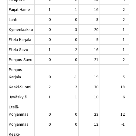
Päijät-Häme
1
1
16
-2
Lahti
0
0
8
-2
Kymenlaakso
0
-3
20
1
Etelä-Karjala
0
0
9
1
Etelä-Savo
1
-2
16
-1
Pohjois-Savo
0
0
21
2
Pohjois-
Karjala
0
-1
19
5
Keski-Suomi
2
2
30
18
Jyväskylä
1
1
10
6
Etelä-
Pohjanmaa
0
0
23
12
Pohjanmaa
0
0
12
-1
Keski-