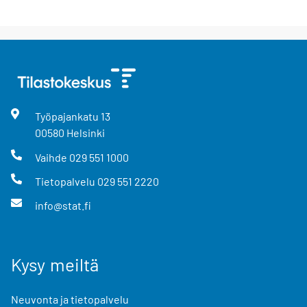
Työpajankatu
13
00580
Helsinki
Vaihde
029 551 1000
Tietopalvelu
029 551 2220
info@stat.fi
Kysy meiltä
Neuvonta ja tietopalvelu