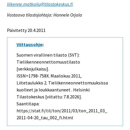
liikenne.matkailu@tilastokeskus.fi
Vastaava tilastojohtaja: Hannele Orjala
Päivitetty 20.4.2011
Viittausohje
:
Suomen virallinen tilasto (SVT):
Tieliikenneonnettomuustilasto
[verkkojulkaisu].
ISSN=1798-758X.
Maaliskuu
2011,
Liitetaulukko 2. Tieliikenneonnettomuuksissa
kuolleet ja loukkaantuneet . Helsinki:
Tilastokeskus [viitattu: 7.8.2026].
Saantitapa:
https://stat.fi/til/ton/2011/03/ton_2011_03_
2011-04-20_tau_002_fi.html