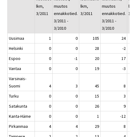
lkm,
muutos
lkm,
muutos
lkm, 
3/2011
ennakkotied.
3/2011
ennakkotied.
3/20
3/2011 -
3/2011 -
3/2010
3/2010
Uusimaa
1
0
105
24
Helsinki
0
0
28
-2
Espoo
0
-1
20
17
Vantaa
0
0
19
-3
Varsinais-
Suomi
4
3
45
8
Turku
0
0
15
3
Satakunta
0
0
26
9
Kanta-Häme
0
0
1
-12
Pirkanmaa
4
4
29
8
Tampere
2
2
13
4