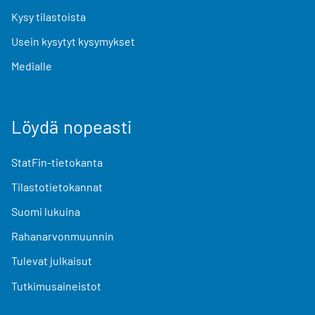
Kysy tilastoista
Usein kysytyt kysymykset
Medialle
Löydä nopeasti
StatFin-tietokanta
Tilastotietokannat
Suomi lukuina
Rahanarvonmuunnin
Tulevat julkaisut
Tutkimusaineistot