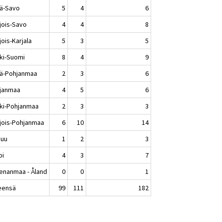
lä-Savo
5
4
6
jois-Savo
4
4
8
ois-Karjala
5
3
5
ki-Suomi
8
4
9
lä-Pohjanmaa
2
3
6
janmaa
4
5
6
ki-Pohjanmaa
2
3
3
jois-Pohjanmaa
6
10
14
nuu
1
2
3
pi
4
3
7
enanmaa - Åland
0
0
1
eensä
99
111
182