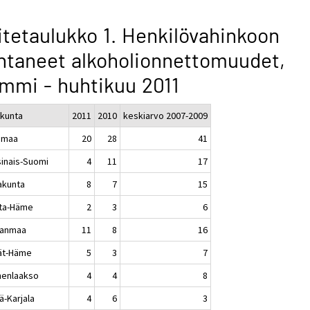
itetaulukko 1. Henkilövahinkoon
htaneet alkoholionnettomuudet,
mmi - huhtikuu 2011
kunta
2011
2010
keskiarvo 2007-2009
imaa
20
28
41
sinais-Suomi
4
11
17
akunta
8
7
15
ta-Häme
2
3
6
kanmaa
11
8
16
jät-Häme
5
3
7
enlaakso
4
4
8
ä-Karjala
4
6
3