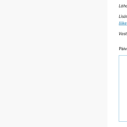
Lähd
Lisä
liik
Vast
Päiv