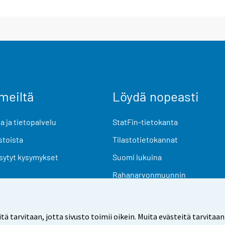
meiltä
Löydä nopeasti
 ja tietopalvelu
StatFin-tietokanta
stoista
Tilastotietokannat
sytyt kysymykset
Suomi lukuina
Rahanarvonmuunnin
Tulevat julkaisut
Tutkimusaineistot
arvitaan, jotta sivusto toimii oikein. Muita evästeitä tarvitaan