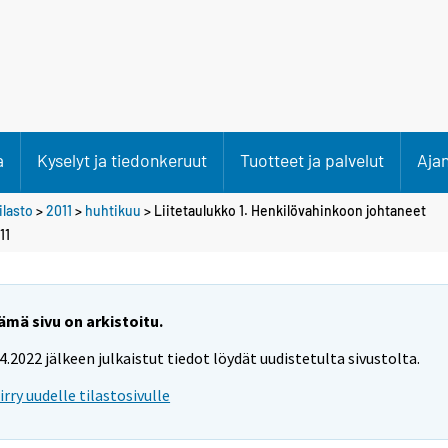
a
Kyselyt ja tiedonkeruut
Tuotteet ja palvelut
Aja
lasto
>
2011
>
huhtikuu
> Liitetaulukko 1. Henkilövahinkoon johtaneet
11
ämä sivu on arkistoitu.
.4.2022 jälkeen julkaistut tiedot löydät uudistetulta sivustolta.
iirry uudelle tilastosivulle