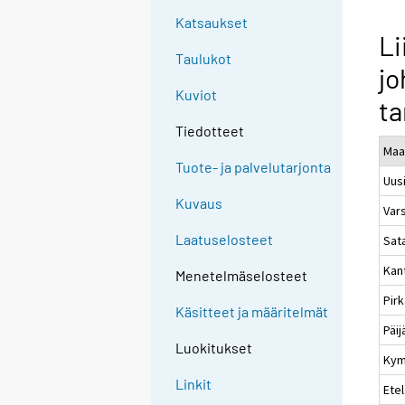
Katsaukset
Li
Taulukot
jo
Kuviot
ta
Tiedotteet
Maa
Tuote- ja palvelutarjonta
Uus
Kuvaus
Var
Laatuselosteet
Sat
Kan
Menetelmäselosteet
Pir
Käsitteet ja määritelmät
Päi
Luokitukset
Kym
Linkit
Etel