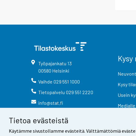
Kysy 
Työpajankatu
13
00580
Helsinki
Neuvonta
Vaihde
029 551 1000
Kysy tila
Tietopalvelu
029 551 2220
Usein ky
info@stat.fi
Medialle
Tietoa evästeistä
Käytämme sivustollamme evästeitä. Välttämättömiä evästeitä t