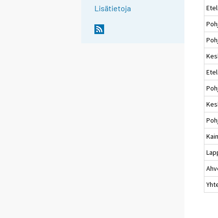
Ete
Lisätietoja
Poh
Pohj
Kes
Ete
Poh
Kes
Poh
Kai
Lap
Ahv
Yht