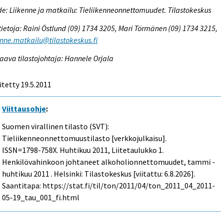
e: Liikenne ja matkailu: Tieliikenneonnettomuudet. Tilastokeskus
tietoja: Raini Östlund (09) 1734 3205, Mari Törmänen (09) 1734 3215,
enne.matkailu@tilastokeskus.fi
aava tilastojohtaja: Hannele Orjala
itetty 19.5.2011
Viittausohje
:
Suomen virallinen tilasto (SVT):
Tieliikenneonnettomuustilasto [verkkojulkaisu].
ISSN=1798-758X.
Huhtikuu
2011, Liitetaulukko 1.
Henkilövahinkoon johtaneet alkoholionnettomuudet, tammi -
huhtikuu 2011 . Helsinki: Tilastokeskus [viitattu: 6.8.2026].
Saantitapa: https://stat.fi/til/ton/2011/04/ton_2011_04_2011-
05-19_tau_001_fi.html