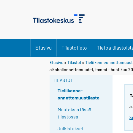
Etusivu
Tilastotieto
Tietoa tilastoist
Etusivu
>
Tilastot
>
Tieliikenneonnettomuusti
alkoholionnettomuudet, tammi - huhtikuu 20
TILASTOT
Tieliikenne-
T
onnettomuustilasto
5
Muutoksia tässä
tilastossa
S
Julkistukset