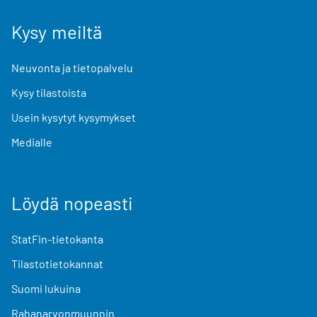
Kysy meiltä
Neuvonta ja tietopalvelu
Kysy tilastoista
Usein kysytyt kysymykset
Medialle
Löydä nopeasti
StatFin-tietokanta
Tilastotietokannat
Suomi lukuina
Rahanarvonmuunnin