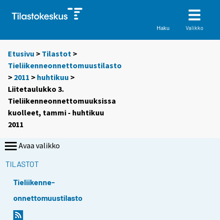
Valikko
Haku
Etusivu
>
Tilastot
>
Tieliikenneonnettomuustilasto
>
2011
>
huhtikuu
>
Liitetaulukko 3.
Tieliikenneonnettomuuksissa
kuolleet, tammi - huhtikuu
2011
Avaa valikko
TILASTOT
Tieliikenne-
onnettomuustilasto