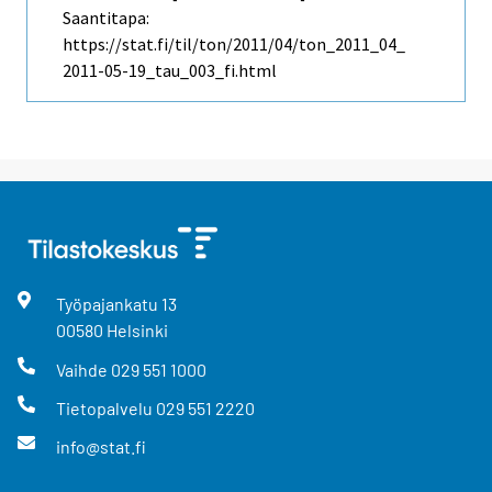
Saantitapa:
https://stat.fi/til/ton/2011/04/ton_2011_04_
2011-05-19_tau_003_fi.html
Työpajankatu
13
00580
Helsinki
Vaihde
029 551 1000
Tietopalvelu
029 551 2220
info@stat.fi