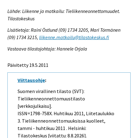
Lähde: Liikenne ja matkailu: Tieliikenneonnettomuudet.
Tilastokeskus
Lisätietoja: Raini Östlund (09) 1734 3205, Mari Törmänen
(09) 1734 3215,
liikenne.matkailu@tilastokeskus.fi
Vastaava tilastojohtaja: Hannele Orjala
Päivitetty 19.5.2011
Viittausohje
:
Suomen virallinen tilasto (SVT):
Tieliikenneonnettomuustilasto
[verkkojulkaisu].
ISSN=1798-758X.
Huhtikuu
2011, Liitetaulukko
3. Tieliikenneonnettomuuksissa kuolleet,
tammi - huhtikuu 2011 . Helsinki:
Tilastokeskus [viitattu: 8.8.2026].