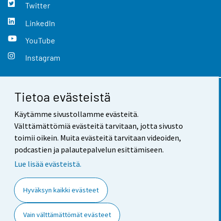
Twitter
LinkedIn
YouTube
Instagram
Tietoa evästeistä
Yhteystiedot
Käytämme sivustollamme evästeitä.
Palaute
Välttämättömiä evästeitä tarvitaan, jotta sivusto
toimii oikein. Muita evästeitä tarvitaan videoiden,
Käyttöehdot
podcastien ja palautepalvelun esittämiseen.
Tietosuoja
Lue lisää evästeistä.
Saavutettavuus
Hyväksyn kaikki evästeet
Tietoa sivustosta
Vain välttämättömät evästeet
Evästeasetukset