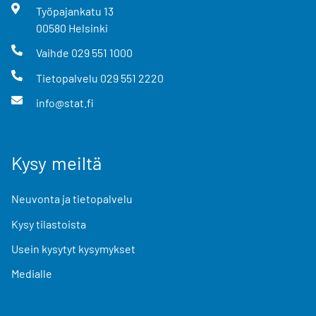
Työpajankatu
13
00580
Helsinki
Vaihde
029 551 1000
Tietopalvelu
029 551 2220
info@stat.fi
Kysy meiltä
Neuvonta ja tietopalvelu
Kysy tilastoista
Usein kysytyt kysymykset
Medialle