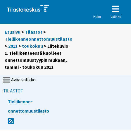
Valikko
Haku
Etusivu
>
Tilastot
>
Tieliikenneonnettomuustilasto
>
2011
>
toukokuu
> Liitekuvio
1. Tieliikenteessä kuolleet
onnettomuustyypin mukaan,
tammi - toukokuu 2011
Avaa valikko
TILASTOT
Tieliikenne-
onnettomuustilasto