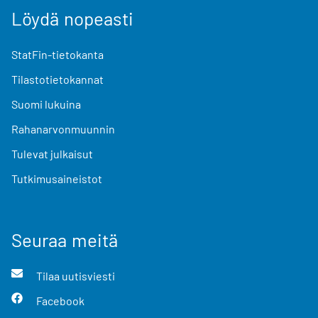
Löydä nopeasti
StatFin-tietokanta
Tilastotietokannat
Suomi lukuina
Rahanarvonmuunnin
Tulevat julkaisut
Tutkimusaineistot
Seuraa meitä
Tilaa uutisviesti
Facebook