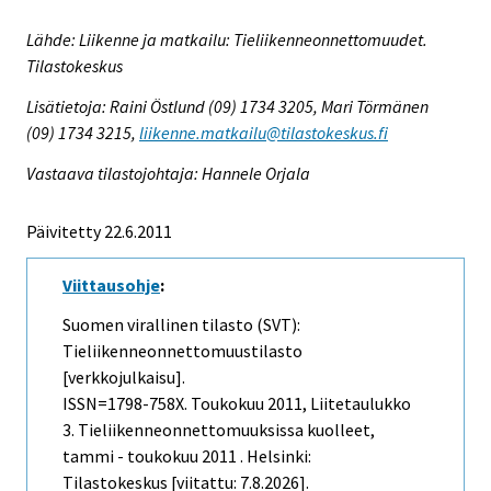
Lähde: Liikenne ja matkailu: Tieliikenneonnettomuudet.
Tilastokeskus
Lisätietoja: Raini Östlund (09) 1734 3205, Mari Törmänen
(09) 1734 3215,
liikenne.matkailu@tilastokeskus.fi
Vastaava tilastojohtaja: Hannele Orjala
Päivitetty 22.6.2011
Viittausohje
:
Suomen virallinen tilasto (SVT):
Tieliikenneonnettomuustilasto
[verkkojulkaisu].
ISSN=1798-758X.
Toukokuu
2011, Liitetaulukko
3. Tieliikenneonnettomuuksissa kuolleet,
tammi - toukokuu 2011 . Helsinki:
Tilastokeskus [viitattu: 7.8.2026].