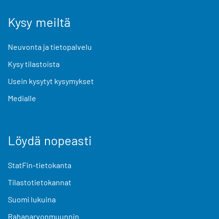
Kysy meiltä
Neuvonta ja tietopalvelu
Kysy tilastoista
Usein kysytyt kysymykset
Medialle
Löydä nopeasti
StatFin-tietokanta
Tilastotietokannat
Suomi lukuina
Rahanarvonmuunnin