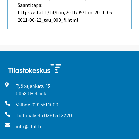
Saantitapa:
https://stat.fi/til/ton/2011/05/ton_2011_05_
2011-06-22_tau_003_fi.html
Työpajankatu
13
00580
Helsinki
Vaihde
029 551 1000
Tietopalvelu
029 551 2220
info@stat.fi