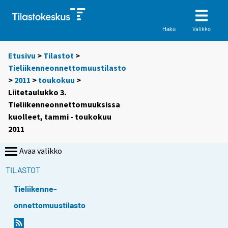
Valikko
Haku
Etusivu
>
Tilastot
>
Tieliikenneonnettomuustilasto
>
2011
>
toukokuu
>
Liitetaulukko 3.
Tieliikenneonnettomuuksissa
kuolleet, tammi - toukokuu
2011
Avaa valikko
TILASTOT
Tieliikenne-
onnettomuustilasto