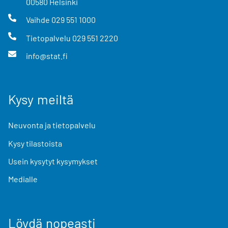
00580
Helsinki
Vaihde
029 551 1000
Tietopalvelu
029 551 2220
info@stat.fi
Kysy meiltä
Neuvonta ja tietopalvelu
Kysy tilastoista
Usein kysytyt kysymykset
Medialle
Löydä nopeasti