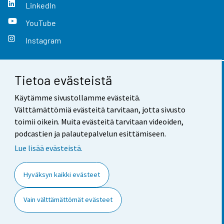
LinkedIn
YouTube
Instagram
Tietoa evästeistä
Yhteystiedot
Käytämme sivustollamme evästeitä.
Palaute
Välttämättömiä evästeitä tarvitaan, jotta sivusto
toimii oikein. Muita evästeitä tarvitaan videoiden,
Käyttöehdot
podcastien ja palautepalvelun esittämiseen.
Tietosuoja
Lue lisää evästeistä.
Saavutettavuus
Hyväksyn kaikki evästeet
Tietoa sivustosta
Vain välttämättömät evästeet
Evästeasetukset