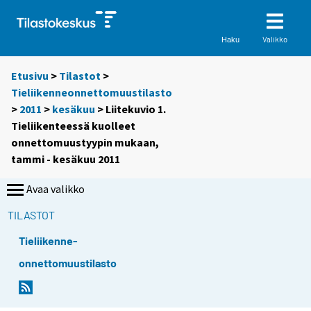
Valikko
Haku
Etusivu
>
Tilastot
>
Tieliikenneonnettomuustilasto
>
2011
>
kesäkuu
> Liitekuvio 1.
Tieliikenteessä kuolleet
onnettomuustyypin mukaan,
tammi - kesäkuu 2011
Avaa valikko
TILASTOT
Tieliikenne-
onnettomuustilasto