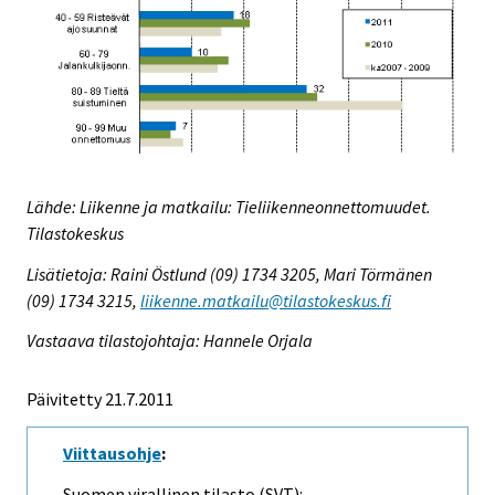
Lähde: Liikenne ja matkailu: Tieliikenneonnettomuudet.
Tilastokeskus
Lisätietoja: Raini Östlund (09) 1734 3205, Mari Törmänen
(09) 1734 3215,
liikenne.matkailu@tilastokeskus.fi
Vastaava tilastojohtaja: Hannele Orjala
Päivitetty 21.7.2011
Viittausohje
:
Suomen virallinen tilasto (SVT):