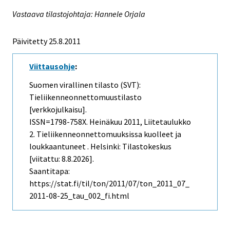
Vastaava tilastojohtaja: Hannele Orjala
Päivitetty 25.8.2011
Viittausohje
:
Suomen virallinen tilasto (SVT):
Tieliikenneonnettomuustilasto
[verkkojulkaisu].
ISSN=1798-758X.
Heinäkuu
2011, Liitetaulukko
2. Tieliikenneonnettomuuksissa kuolleet ja
loukkaantuneet . Helsinki: Tilastokeskus
[viitattu: 8.8.2026].
Saantitapa:
https://stat.fi/til/ton/2011/07/ton_2011_07_
2011-08-25_tau_002_fi.html