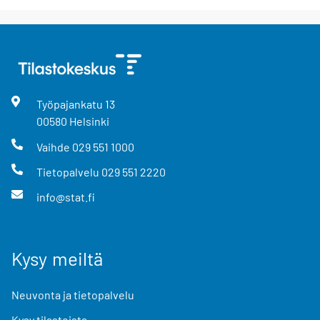
Työpajankatu
13
00580
Helsinki
Vaihde
029 551 1000
Tietopalvelu
029 551 2220
info@stat.fi
Kysy meiltä
Neuvonta ja tietopalvelu
Kysy tilastoista