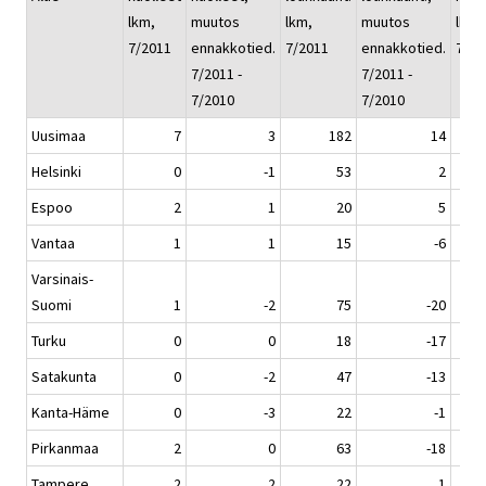
lkm,
muutos
lkm,
muutos
lkm, 
7/2011
ennakkotied.
7/2011
ennakkotied.
7/20
7/2011 -
7/2011 -
7/2010
7/2010
Uusimaa
7
3
182
14
Helsinki
0
-1
53
2
Espoo
2
1
20
5
Vantaa
1
1
15
-6
Varsinais-
Suomi
1
-2
75
-20
Turku
0
0
18
-17
Satakunta
0
-2
47
-13
Kanta-Häme
0
-3
22
-1
Pirkanmaa
2
0
63
-18
Tampere
2
2
22
1