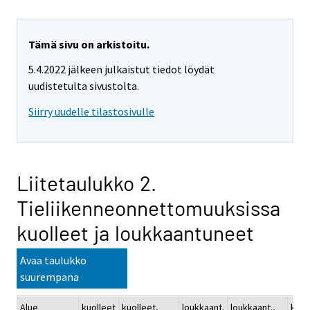
Tämä sivu on arkistoitu.
5.4.2022 jälkeen julkaistut tiedot löydät
uudistetulta sivustolta.
Siirry uudelle tilastosivulle
Liitetaulukko 2.
Tieliikenneonnettomuuksissa
kuolleet ja loukkaantuneet
Avaa taulukko
suurempana
Alue
kuolleet
kuolleet,
loukkaant.
loukkaant.,
kuol