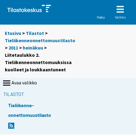
Valikko
Haku
Etusivu
>
Tilastot
>
Tieliikenneonnettomuustilasto
>
2011
>
heinäkuu
>
Liitetaulukko 2.
Tieliikenneonnettomuuksissa
kuolleet ja loukkaantuneet
Avaa valikko
TILASTOT
Tieliikenne-
onnettomuustilasto