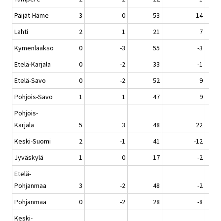
Päijät-Häme
3
0
53
14
Lahti
2
1
21
7
Kymenlaakso
0
-3
55
-3
Etelä-Karjala
0
-2
33
-1
Etelä-Savo
0
-2
52
9
Pohjois-Savo
1
1
47
9
Pohjois-
Karjala
5
3
48
22
Keski-Suomi
2
-1
41
-12
Jyväskylä
1
0
17
-2
Etelä-
Pohjanmaa
3
-2
48
-2
Pohjanmaa
0
-2
28
-8
Keski-