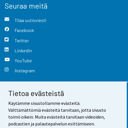
Seuraa meitä
Tilaa uutisviesti
Facebook
Twitter
LinkedIn
YouTube
Instagram
Tietoa evästeistä
Yhteystiedot
Käytämme sivustollamme evästeitä.
Palaute
Välttämättömiä evästeitä tarvitaan, jotta sivusto
toimii oikein. Muita evästeitä tarvitaan videoiden,
Käyttöehdot
podcastien ja palautepalvelun esittämiseen.