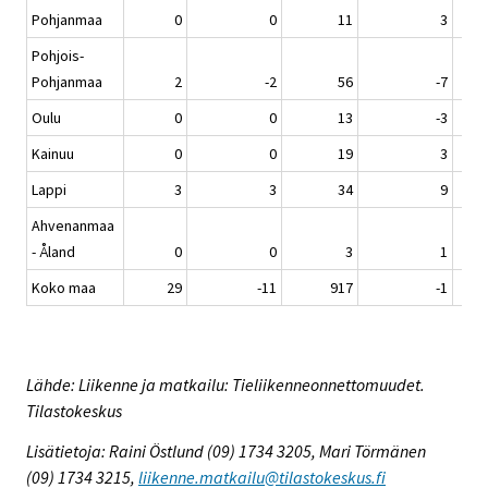
Pohjanmaa
0
0
11
3
Pohjois-
Pohjanmaa
2
-2
56
-7
Oulu
0
0
13
-3
Kainuu
0
0
19
3
Lappi
3
3
34
9
Ahvenanmaa
- Åland
0
0
3
1
Koko maa
29
-11
917
-1
Lähde: Liikenne ja matkailu: Tieliikenneonnettomuudet.
Tilastokeskus
Lisätietoja: Raini Östlund (09) 1734 3205, Mari Törmänen
(09) 1734 3215,
liikenne.matkailu@tilastokeskus.fi