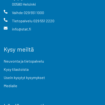
00580
Helsinki
Vaihde
029 551 1000
Tietopalvelu
029 551 2220
info@stat.fi
Kysy meiltä
Neuvonta ja tietopalvelu
Kysy tilastoista
Usein kysytyt kysymykset
Medialle