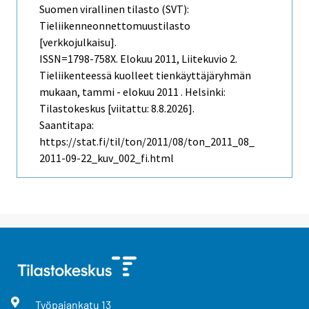
Suomen virallinen tilasto (SVT):
Tieliikenneonnettomuustilasto
[verkkojulkaisu].
ISSN=1798-758X.
Elokuu
2011, Liitekuvio 2.
Tieliikenteessä kuolleet tienkäyttäjäryhmän
mukaan, tammi - elokuu 2011 . Helsinki:
Tilastokeskus [viitattu: 8.8.2026].
Saantitapa:
https://stat.fi/til/ton/2011/08/ton_2011_08_
2011-09-22_kuv_002_fi.html
Työpajankatu
13