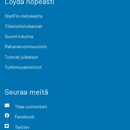
Löydä nopeasti
StatFin-tietokanta
Tilastotietokannat
Suomi lukuina
Rahanarvonmuunnin
Tulevat julkaisut
Tutkimusaineistot
Seuraa meitä
Tilaa uutisviesti
Facebook
Twitter