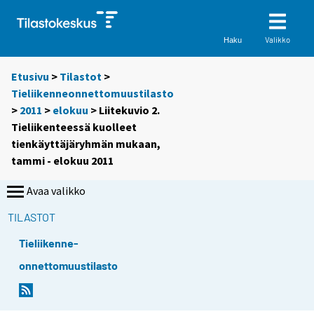
Valikko
Haku
Etusivu
>
Tilastot
>
Tieliikenneonnettomuustilasto
>
2011
>
elokuu
> Liitekuvio 2.
Tieliikenteessä kuolleet
tienkäyttäjäryhmän mukaan,
tammi - elokuu 2011
Avaa valikko
TILASTOT
Tieliikenne-
onnettomuustilasto