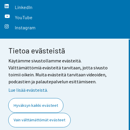
LinkedIn
YouTube
Instagram
Tietoa evästeistä
Yhteystiedot
Käytämme sivustollamme evästeitä.
Palaute
Välttämättömiä evästeitä tarvitaan, jotta sivusto
toimii oikein. Muita evästeitä tarvitaan videoiden,
Käyttöehdot
podcastien ja palautepalvelun esittämiseen.
Tietosuoja
Lue lisää evästeistä.
Saavutettavuus
Hyväksyn kaikki evästeet
Tietoa sivustosta
Vain välttämättömät evästeet
Evästeasetukset