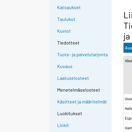
Katsaukset
Li
Taulukot
Ti
Kuviot
ja
Tiedotteet
Ava
Tuote- ja palvelutarjonta
Alu
Kuvaus
Laatuselosteet
Menetelmäselosteet
Uus
Käsitteet ja määritelmät
Hels
Luokitukset
Esp
Linkit
Van