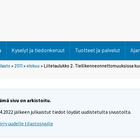
a
Kyselyt ja tiedonkeruut
Tuotteet ja palvelut
Aja
lasto
>
2011
>
elokuu
> Liitetaulukko 2. Tieliikenneonnettomuuksissa kuo
ämä sivu on arkistoitu.
.4.2022 jälkeen julkaistut tiedot löydät uudistetulta sivustolta.
iirry uudelle tilastosivulle