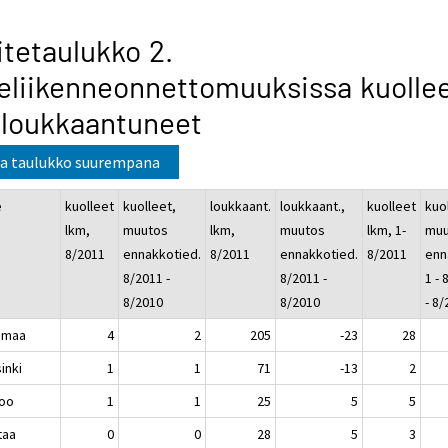
itetaulukko 2.
eliikenneonnettomuuksissa kuolle
 loukkaantuneet
a taulukko suurempana
e
kuolleet
kuolleet,
loukkaant.
loukkaant.,
kuolleet
kuo
lkm,
muutos
lkm,
muutos
lkm, 1-
muu
8/2011
ennakkotied.
8/2011
ennakkotied.
8/2011
enn
8/2011 -
8/2011 -
1 - 
8/2010
8/2010
- 8
imaa
4
2
205
-23
28
inki
1
1
71
-13
2
oo
1
1
25
5
5
taa
0
0
28
5
3