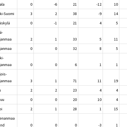
ala
0
-6
21
-12
10
ki-Suomi
3
2
38
-9
14
äskylä
0
-1
21
4
5
ä-
janmaa
2
1
33
5
11
janmaa
0
0
32
8
5
ki-
janmaa
0
0
6
1
1
jois-
janmaa
3
1
71
11
19
u
2
2
23
4
4
nuu
0
0
20
10
4
pi
2
1
28
1
15
enanmaa
and
0
0
0
-3
1