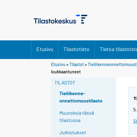
Etusivu
Tilastotieto
Tietoa tilastoist
Etusivu
>
Tilastot
>
Tieliikenneonnettomuusti
loukkaantuneet
TILASTOT
Tieliikenne-
T
onnettomuustilasto
5
Muutoksia tässä
tilastossa
S
Julkistukset