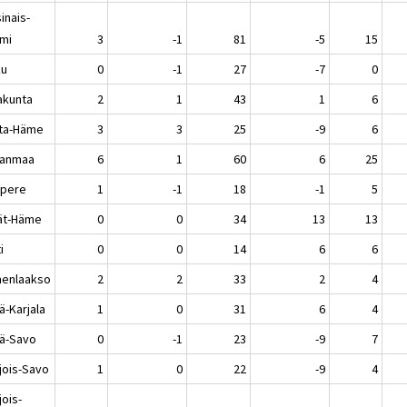
inais-
mi
3
-1
81
-5
15
ku
0
-1
27
-7
0
akunta
2
1
43
1
6
ta-Häme
3
3
25
-9
6
kanmaa
6
1
60
6
25
pere
1
-1
18
-1
5
jät-Häme
0
0
34
13
13
i
0
0
14
6
6
enlaakso
2
2
33
2
4
ä-Karjala
1
0
31
6
4
lä-Savo
0
-1
23
-9
7
jois-Savo
1
0
22
-9
4
jois-