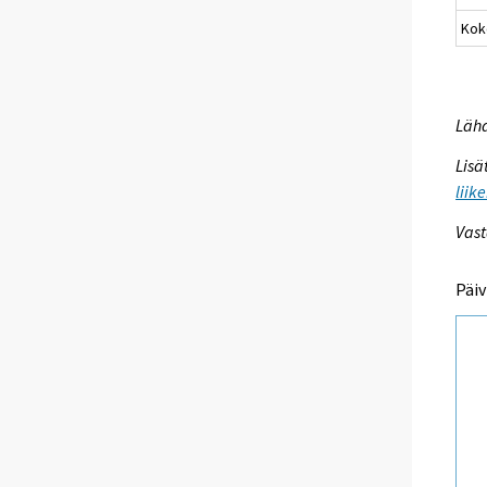
Kok
Lähd
Lisä
liik
Vast
Päiv