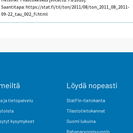
Saantitapa: https://stat.fi/til/ton/2011/08/ton_2011_08_2011-
09-22_tau_002_fi.html
meiltä
Löydä nopeasti
 ja tietopalvelu
StatFin-tietokanta
stoista
Tilastotietokannat
sytyt kysymykset
Suomi lukuina
Rahanarvonmuunnin