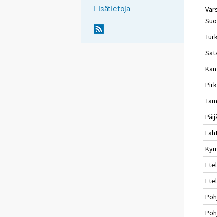
Lisätietoja
Vars
Suo
Tur
Sat
Kan
Pir
Tam
Päi
Laht
Kym
Etel
Ete
Poh
Poh