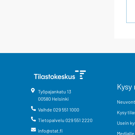
Kysy 
Työpajankatu
13
00580
Helsinki
Neuvonta
Vaihde
029 551 1000
Kysy tila
Tietopalvelu
029 551 2220
Usein ky
info@stat.fi
Medialle