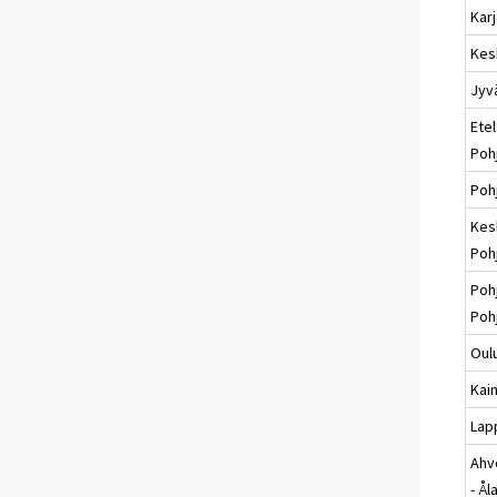
Karj
Kes
Jyv
Etel
Poh
Poh
Kes
Poh
Poh
Poh
Oul
Kai
Lap
Ahv
- Ål