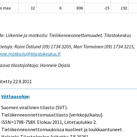
o maa
32
6
806
-15
192
e: Liikenne ja matkailu: Tieliikenneonnettomuudet. Tilastokeskus
tietoja: Raini Östlund (09) 1734 3205, Mari Törmänen (09) 1734 3215,
enne.matkailu@tilastokeskus.fi
aava tilastojohtaja: Hannele Orjala
itetty 22.9.2011
Viittausohje
:
Suomen virallinen tilasto (SVT):
Tieliikenneonnettomuustilasto [verkkojulkaisu].
ISSN=1798-758X.
Elokuu
2011, Liitetaulukko 2.
Tieliikenneonnettomuuksissa kuolleet ja loukkaantuneet .
Helsinki: Tilastokeskus [viitattu: 7.8.2026].