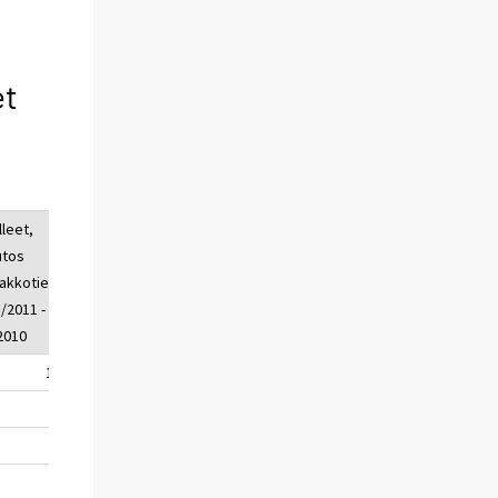
et
lleet,
loukkaant.
loukkaant.,
tos
lkm, 1 -
muutos
akkotied.
8/2011
ennakkotied.
8/2011 - 1
1 - 8/2011 - 1
/2010
- 8/2010
10
1227
16
-1
391
-43
0
140
57
2
170
-10