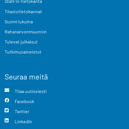
StatFin-tietokanta
Tilastotietokannat
Suomi lukuina
Rahanarvonmuunnin
Tulevat julkaisut
Tutkimusaineistot
Seuraa meitä
Tilaa uutisviesti
Facebook
Twitter
LinkedIn