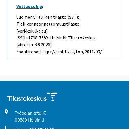
Viittausohje
:
Suomen virallinen tilasto (SVT):
Tieliikenneonnettomuustilasto
[verkkojulkaisu].
ISSN=1798-758X. Helsinki: Tilastokeskus
[viitattu: 8.8.2026].
Saantitapa: https://stat.fi/til/ton/2011/09/
Työpajankatu
13
00580
Helsinki