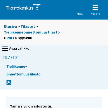
Valikko
Haku
Etusivu
>
Tilastot
>
Tieliikenneonnettomuustilasto
>
2011
>
syyskuu
Avaa valikko
TILASTOT
Tieliikenne-
onnettomuustilasto
Tämä sivu on arkistoitu.