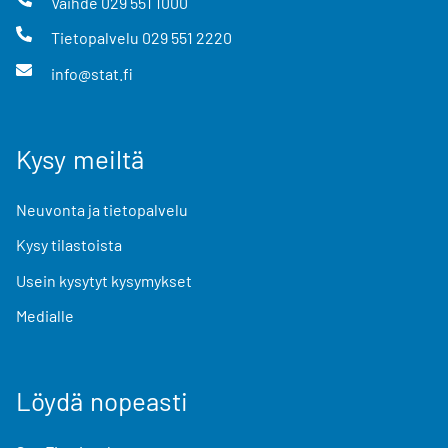
Vaihde
029 551 1000
Tietopalvelu
029 551 2220
info@stat.fi
Kysy meiltä
Neuvonta ja tietopalvelu
Kysy tilastoista
Usein kysytyt kysymykset
Medialle
Löydä nopeasti