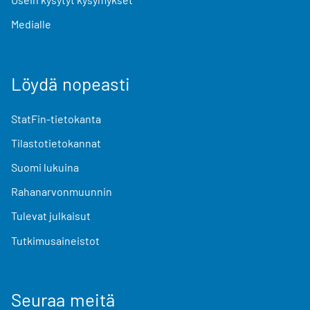
Medialle
Löydä nopeasti
StatFin-tietokanta
Tilastotietokannat
Suomi lukuina
Rahanarvonmuunnin
Tulevat julkaisut
Tutkimusaineistot
Seuraa meitä