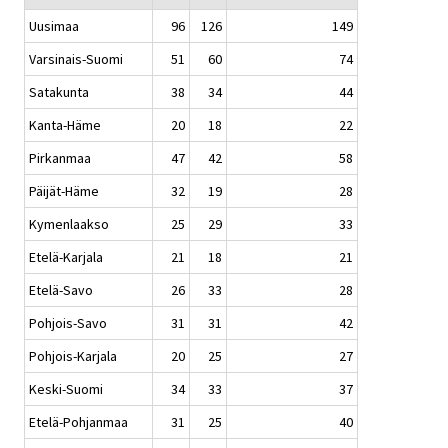
Uusimaa
96
126
149
Varsinais-Suomi
51
60
74
Satakunta
38
34
44
Kanta-Häme
20
18
22
Pirkanmaa
47
42
58
Päijät-Häme
32
19
28
Kymenlaakso
25
29
33
Etelä-Karjala
21
18
21
Etelä-Savo
26
33
28
Pohjois-Savo
31
31
42
Pohjois-Karjala
20
25
27
Keski-Suomi
34
33
37
Etelä-Pohjanmaa
31
25
40