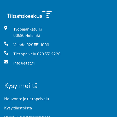
Työpajankatu
13
00580
Helsinki
Vaihde
029 551 1000
Tietopalvelu
029 551 2220
info@stat.fi
Kysy meiltä
Neuvonta ja tietopalvelu
Kysy tilastoista
Usein kysytyt kysymykset