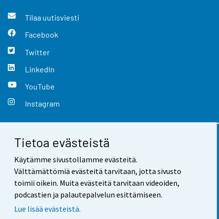
Tilaa uutisviesti
Facebook
Twitter
LinkedIn
YouTube
Instagram
Tietoa evästeistä
Yhteystiedot
Käytämme sivustollamme evästeitä.
Palaute
Välttämättömiä evästeitä tarvitaan, jotta sivusto
toimii oikein. Muita evästeitä tarvitaan videoiden,
Käyttöehdot
podcastien ja palautepalvelun esittämiseen.
Tietosuoja
Lue lisää evästeistä.