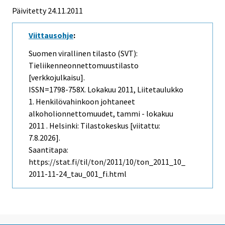
Päivitetty 24.11.2011
Viittausohje
:
Suomen virallinen tilasto (SVT):
Tieliikenneonnettomuustilasto
[verkkojulkaisu].
ISSN=1798-758X.
Lokakuu
2011, Liitetaulukko
1. Henkilövahinkoon johtaneet
alkoholionnettomuudet, tammi - lokakuu
2011 . Helsinki: Tilastokeskus [viitattu:
7.8.2026].
Saantitapa:
https://stat.fi/til/ton/2011/10/ton_2011_10_
2011-11-24_tau_001_fi.html