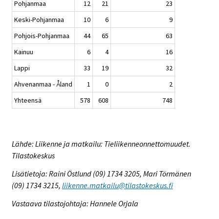
Pohjanmaa
12
21
23
Keski-Pohjanmaa
10
6
9
Pohjois-Pohjanmaa
44
65
63
Kainuu
6
4
16
Lappi
33
19
32
Ahvenanmaa - Åland
1
0
2
Yhteensä
578
608
748
Lähde: Liikenne ja matkailu: Tieliikenneonnettomuudet.
Tilastokeskus
Lisätietoja: Raini Östlund (09) 1734 3205, Mari Törmänen
(09) 1734 3215,
liikenne.matkailu@tilastokeskus.fi
Vastaava tilastojohtaja: Hannele Orjala