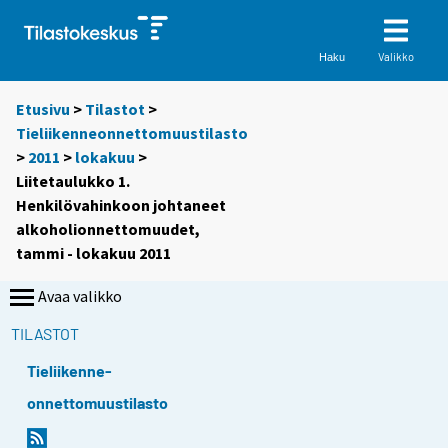
Valikko
Haku
Etusivu
>
Tilastot
>
Tieliikenneonnettomuustilasto
>
2011
>
lokakuu
>
Liitetaulukko 1.
Henkilövahinkoon johtaneet
alkoholionnettomuudet,
tammi - lokakuu 2011
Avaa valikko
TILASTOT
Tieliikenne-
onnettomuustilasto