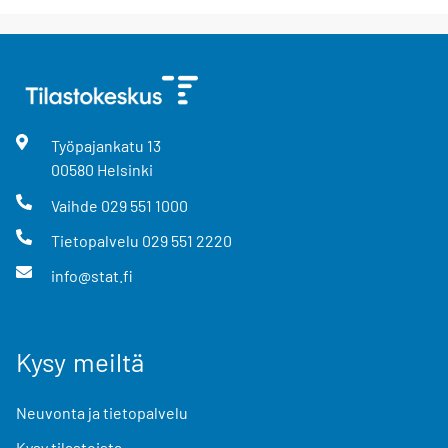
Työpajankatu
13
00580
Helsinki
Vaihde
029 551 1000
Tietopalvelu
029 551 2220
info@stat.fi
Kysy meiltä
Neuvonta ja tietopalvelu
Kysy tilastoista