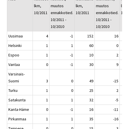
lkm,
muutos
lkm,
muutos
lkm, 
10/2011
ennakkotied.
10/2011
ennakkotied.
10/2
10/2011 -
10/2011 -
10/2010
10/2010
Uusimaa
4
-1
152
16
Helsinki
1
1
60
0
Espoo
1
-1
10
2
Vantaa
0
-1
30
9
Varsinais-
Suomi
3
0
49
-15
Turku
1
0
25
2
Satakunta
1
1
32
-5
Kanta-Häme
0
-1
16
-11
Pirkanmaa
1
1
35
-16
Tampere
0
0
15
3