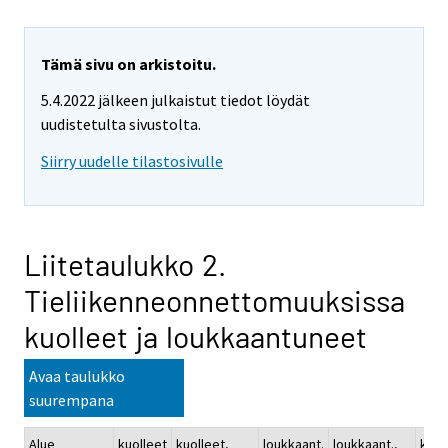
Tämä sivu on arkistoitu.
5.4.2022 jälkeen julkaistut tiedot löydät
uudistetulta sivustolta.
Siirry uudelle tilastosivulle
Liitetaulukko 2.
Tieliikenneonnettomuuksissa
kuolleet ja loukkaantuneet
Avaa taulukko
suurempana
Alue
kuolleet
kuolleet,
loukkaant.
loukkaant.,
kuol