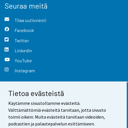
Seuraa meitä
Tilaa uutisviesti
Facebook
Twitter
LinkedIn
YouTube
Instagram
Tietoa evästeistä
Yhteystiedot
Käytämme sivustollamme evästeitä.
Palaute
Välttämättömiä evästeitä tarvitaan, jotta sivusto
toimii oikein. Muita evästeitä tarvitaan videoiden,
Käyttöehdot
podcastien ja palautepalvelun esittämiseen.