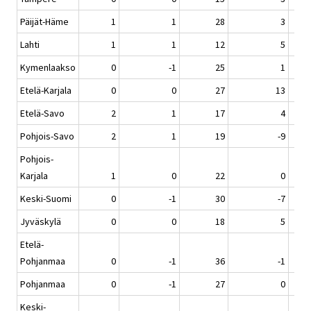
Päijät-Häme
1
1
28
3
Lahti
1
1
12
5
Kymenlaakso
0
-1
25
1
Etelä-Karjala
0
0
27
13
Etelä-Savo
2
1
17
4
Pohjois-Savo
2
1
19
-9
Pohjois-
Karjala
1
0
22
0
Keski-Suomi
0
-1
30
-7
Jyväskylä
0
0
18
5
Etelä-
Pohjanmaa
0
-1
36
-1
Pohjanmaa
0
-1
27
0
Keski-