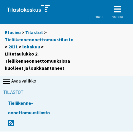
Valikko
Haku
Etusivu
>
Tilastot
>
Tieliikenneonnettomuustilasto
>
2011
>
lokakuu
>
Liitetaulukko 2.
Tieliikenneonnettomuuksissa
kuolleet ja loukkaantuneet
Avaa valikko
TILASTOT
Tieliikenne-
onnettomuustilasto