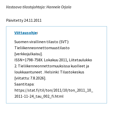
Vastaava tilastojohtaja: Hannele Orjala
Päivitetty 24.11.2011
Viittausohje
:
Suomen virallinen tilasto (SVT):
Tieliikenneonnettomuustilasto
[verkkojulkaisu].
ISSN=1798-758X.
Lokakuu
2011, Liitetaulukko
2. Tieliikenneonnettomuuksissa kuolleet ja
loukkaantuneet . Helsinki: Tilastokeskus
[viitattu: 7.8.2026].
Saantitapa:
https://stat.fi/til/ton/2011/10/ton_2011_10_
2011-11-24_tau_002_fi.html