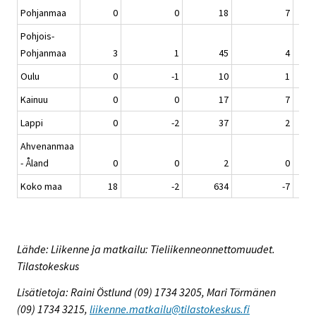
Pohjanmaa
0
0
18
7
Pohjois-
Pohjanmaa
3
1
45
4
Oulu
0
-1
10
1
Kainuu
0
0
17
7
Lappi
0
-2
37
2
Ahvenanmaa
- Åland
0
0
2
0
Koko maa
18
-2
634
-7
Lähde: Liikenne ja matkailu: Tieliikenneonnettomuudet.
Tilastokeskus
Lisätietoja: Raini Östlund (09) 1734 3205, Mari Törmänen
(09) 1734 3215,
liikenne.matkailu@tilastokeskus.fi