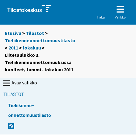
Valikko
Haku
Etusivu
>
Tilastot
>
Tieliikenneonnettomuustilasto
>
2011
>
lokakuu
>
Liitetaulukko 3.
Tieliikenneonnettomuuksissa
kuolleet, tammi - lokakuu 2011
Avaa valikko
TILASTOT
Tieliikenne-
onnettomuustilasto