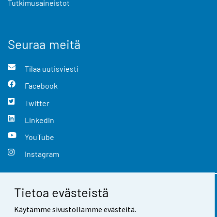
Tutkimusaineistot
Seuraa meitä
Tilaa uutisviesti
Facebook
Twitter
LinkedIn
YouTube
Instagram
Tietoa evästeistä
Yhteystiedot
Käytämme sivustollamme evästeitä.
Palaute