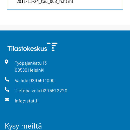
2011-11-24_tau_003_fi.html
Työpajankatu
13
00580
Helsinki
Vaihde
029 551 1000
Tietopalvelu
029 551 2220
info@stat.fi
Kysy meiltä