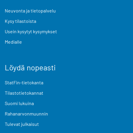
Neuvonta ja tietopalvelu
Kysy tilastoista
Usein kysytyt kysymykset
Medialle
Löydä nopeasti
StatFin-tietokanta
Tilastotietokannat
Suomi lukuina
Rahanarvonmuunnin
Tulevat julkaisut