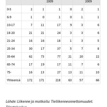
2009
2009
0-5
2
1
1
0
2
1
6-9
1
0
1
0
1
1
10-17
7
11
17
9
3
6
18-20
21
21
24
3
3
6
21-24
16
16
18
1
3
5
25-34
30
17
37
5
7
8
35-64
62
73
77
21
20
22
65-74
17
19
17
11
7
6
75-
16
13
27
13
11
10
Yhteensä
172
171
218
63
57
66
Lähde: Liikenne ja matkailu: Tieliikenneonnettomuudet.