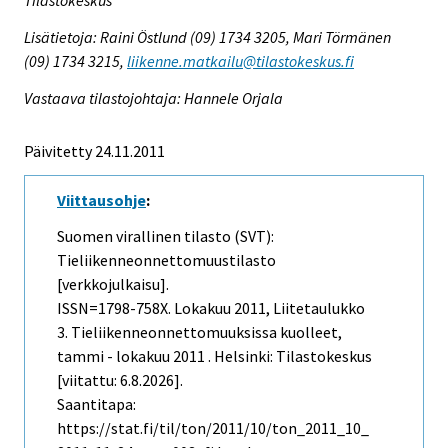
Tilastokeskus
Lisätietoja: Raini Östlund (09) 1734 3205, Mari Törmänen
(09) 1734 3215,
liikenne.matkailu@tilastokeskus.fi
Vastaava tilastojohtaja: Hannele Orjala
Päivitetty 24.11.2011
Viittausohje
:
Suomen virallinen tilasto (SVT):
Tieliikenneonnettomuustilasto
[verkkojulkaisu].
ISSN=1798-758X.
Lokakuu
2011, Liitetaulukko
3. Tieliikenneonnettomuuksissa kuolleet,
tammi - lokakuu 2011 . Helsinki: Tilastokeskus
[viitattu: 6.8.2026].
Saantitapa:
https://stat.fi/til/ton/2011/10/ton_2011_10_