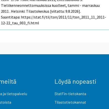
Tieliikenneonnettomuuksissa kuolleet, tammi - marraskuu
2011 . Helsinki: Tilastokeskus [viitattu: 9.8.2026].
Saantitapa: https://stat.fi/til/ton/2011/11/ton_2011_11_2011-
12-22_tau_003_fi.html
meiltä
Löydä nopeasti
 ja tietopalvelu
StatFin-tietokanta
stoista
Tilastotietokannat