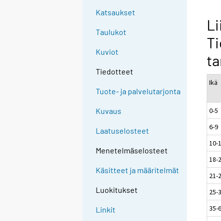
Katsaukset
Li
Taulukot
Ti
Kuviot
ta
Tiedotteet
Ikä
Tuote- ja palvelutarjonta
0-5
Kuvaus
6-9
Laatuselosteet
10-
Menetelmäselosteet
18-
Käsitteet ja määritelmät
21-
Luokitukset
25-
35-
Linkit