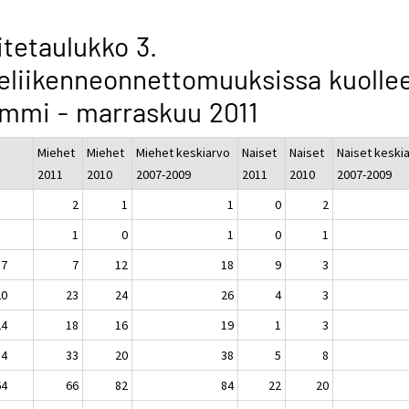
itetaulukko 3.
eliikenneonnettomuuksissa kuollee
mmi - marraskuu 2011
Miehet
Miehet
Miehet keskiarvo
Naiset
Naiset
Naiset keski
2011
2010
2007-2009
2011
2010
2007-2009
2
1
1
0
2
1
0
1
0
1
17
7
12
18
9
3
20
23
24
26
4
3
24
18
16
19
1
3
34
33
20
38
5
8
64
66
82
84
22
20