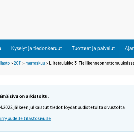
a
Kyselyt ja tiedonkeruut
Tuotteet ja palvelut
Aja
lasto
>
2011
>
marraskuu
> Liitetaulukko 3. Tieliikenneonnettomuuksissa
ämä sivu on arkistoitu.
.4.2022 jälkeen julkaistut tiedot löydät uudistetulta sivustolta.
iirry uudelle tilastosivulle