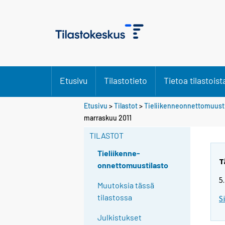
Etusivu
Tilastotieto
Tietoa tilastoist
Etusivu
>
Tilastot
>
Tieliikenneonnettomuusti
marraskuu 2011
TILASTOT
Tieliikenne-
T
onnettomuustilasto
5
Muutoksia tässä
tilastossa
S
Julkistukset