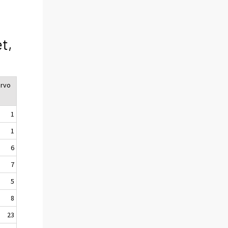
t,
arvo
1
1
6
7
5
8
23