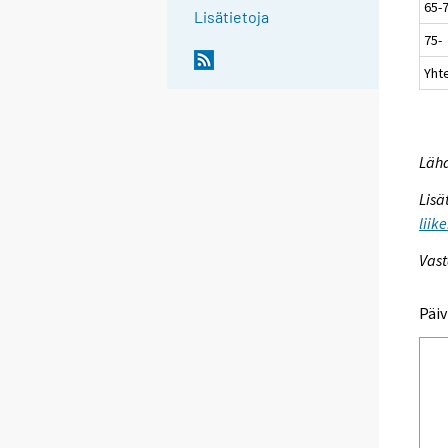
65-
Lisätietoja
75-
Yht
Lähd
Lisä
liik
Vast
Päiv