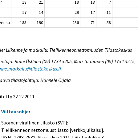
74
18
21
19
13
7
17
14
29
17
11
eensä
185
190
236
71
58
e: Liikenne ja matkailu: Tieliikenneonnettomuudet. Tilastokeskus
tietoja: Raini Östlund (09) 1734 3205, Mari Törmänen (09) 1734 3215,
enne.matkailu@tilastokeskus.fi
aava tilastojohtaja: Hannele Orjala
itetty 22.12.2011
Viittausohje
:
Suomen virallinen tilasto (SVT):
Tieliikenneonnettomuustilasto [verkkojulkaisu].
ISSN=1798-758X.
Marraskuu
2011, Liitetaulukko 3.