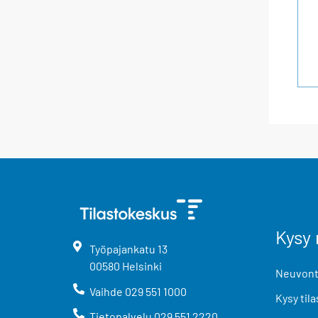
Kysy 
Työpajankatu
13
00580
Helsinki
Neuvonta
Vaihde
029 551 1000
Kysy tila
Tietopalvelu
029 551 2220