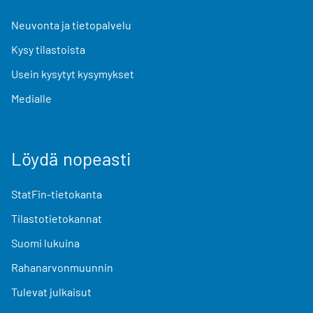
Neuvonta ja tietopalvelu
Kysy tilastoista
Usein kysytyt kysymykset
Medialle
Löydä nopeasti
StatFin-tietokanta
Tilastotietokannat
Suomi lukuina
Rahanarvonmuunnin
Tulevat julkaisut