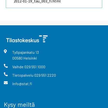
2012-01-19_tau_003_fi.html
Työpajankatu
13
00580
Helsinki
Vaihde
029 551 1000
Tietopalvelu
029 551 2220
info@stat.fi
Kysy meiltä