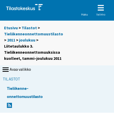
Valikko
Haku
Etusivu
>
Tilastot
>
Tieliikenneonnettomuustilasto
>
2011
>
joulukuu
>
Liitetaulukko 3.
Tieliikenneonnettomuuksissa
kuolleet, tammi–joulukuu 2011
Avaa valikko
TILASTOT
Tieliikenne-
onnettomuustilasto