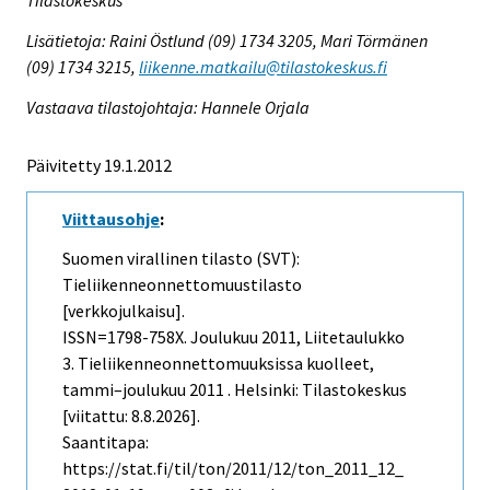
Tilastokeskus
Lisätietoja: Raini Östlund (09) 1734 3205, Mari Törmänen
(09) 1734 3215,
liikenne.matkailu@tilastokeskus.fi
Vastaava tilastojohtaja: Hannele Orjala
Päivitetty 19.1.2012
Viittausohje
:
Suomen virallinen tilasto (SVT):
Tieliikenneonnettomuustilasto
[verkkojulkaisu].
ISSN=1798-758X.
Joulukuu
2011, Liitetaulukko
3. Tieliikenneonnettomuuksissa kuolleet,
tammi–joulukuu 2011 . Helsinki: Tilastokeskus
[viitattu: 8.8.2026].
Saantitapa:
https://stat.fi/til/ton/2011/12/ton_2011_12_