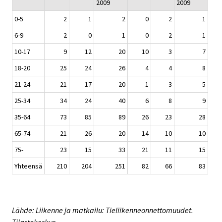
2009
2009
0-5
2
1
2
0
2
1
6-9
2
0
1
0
2
1
10-17
9
12
20
10
3
7
18-20
25
24
26
4
4
8
21-24
21
17
20
1
3
5
25-34
34
24
40
6
8
9
35-64
73
85
89
26
23
28
65-74
21
26
20
14
10
10
75-
23
15
33
21
11
15
Yhteensä
210
204
251
82
66
83
Lähde: Liikenne ja matkailu: Tieliikenneonnettomuudet.