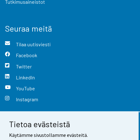
Tutkimusaineistot
Seuraa meitä
Tilaa uutisviesti
Facebook
Twitter
LinkedIn
YouTube
Instagram
Tietoa evästeistä
Yhteystiedot
Käytämme sivustollamme evästeitä.
Palaute