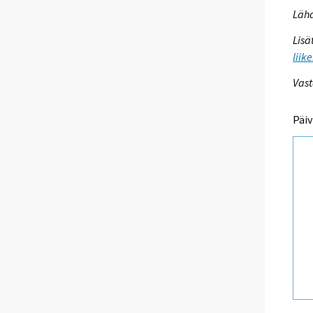
Lähd
Lisä
liik
Vast
Päiv