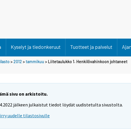
a
Kyselyt ja tiedonkeruut
Tuotteet ja palvelut
Aja
lasto
>
2012
>
tammikuu
> Liitetaulukko 1. Henkilövahinkoon johtaneet
ämä sivu on arkistoitu.
.4.2022 jälkeen julkaistut tiedot löydät uudistetulta sivustolta.
iirry uudelle tilastosivulle