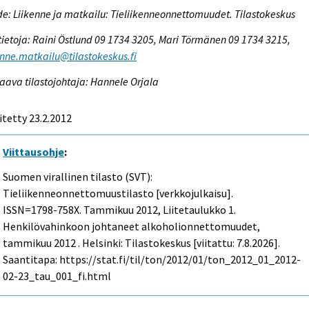
e: Liikenne ja matkailu: Tieliikenneonnettomuudet. Tilastokeskus
tietoja: Raini Östlund 09 1734 3205, Mari Törmänen 09 1734 3215,
enne.matkailu@tilastokeskus.fi
aava tilastojohtaja: Hannele Orjala
itetty 23.2.2012
Viittausohje
:
Suomen virallinen tilasto (SVT):
Tieliikenneonnettomuustilasto [verkkojulkaisu].
ISSN=1798-758X.
Tammikuu
2012, Liitetaulukko 1.
Henkilövahinkoon johtaneet alkoholionnettomuudet,
tammikuu 2012 . Helsinki: Tilastokeskus [viitattu: 7.8.2026].
Saantitapa: https://stat.fi/til/ton/2012/01/ton_2012_01_2012-
02-23_tau_001_fi.html