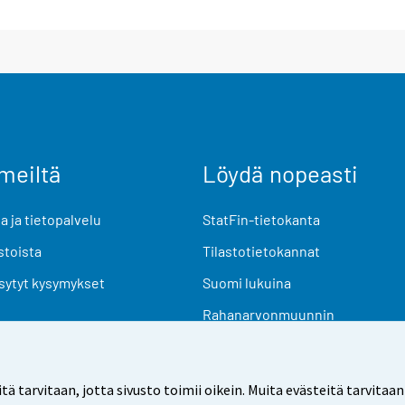
meiltä
Löydä nopeasti
 ja tietopalvelu
StatFin-tietokanta
stoista
Tilastotietokannat
sytyt kysymykset
Suomi lukuina
Rahanarvonmuunnin
Tulevat julkaisut
Tutkimusaineistot
arvitaan, jotta sivusto toimii oikein. Muita evästeitä tarvitaan