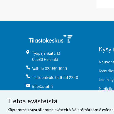
Kysy 
Työpajankatu
13
00580
Helsinki
Neuvonta
Vaihde
029 551 1000
Kysy tila
Tietopalvelu
029 551 2220
Usein ky
info@stat.fi
Medialle
Tietoa evästeistä
Käytämme sivustollamme evästeitä. Välttämättömiä evästeitä t