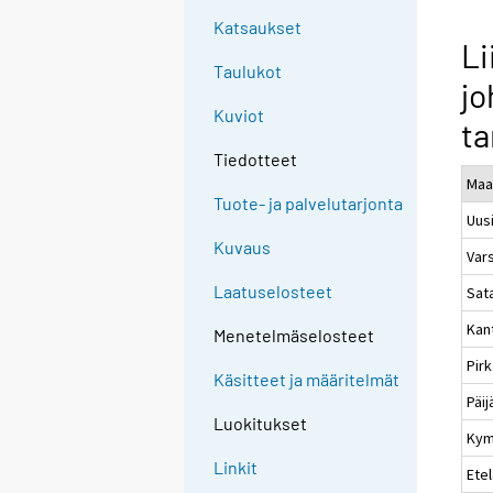
Katsaukset
Li
Taulukot
jo
Kuviot
t
Tiedotteet
Maa
Tuote- ja palvelutarjonta
Uus
Kuvaus
Var
Laatuselosteet
Sat
Kan
Menetelmäselosteet
Pir
Käsitteet ja määritelmät
Päi
Luokitukset
Kym
Linkit
Etel