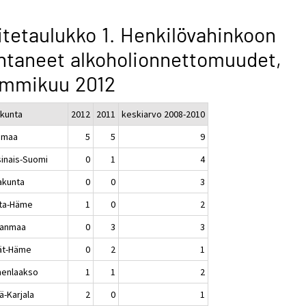
itetaulukko 1. Henkilövahinkoon
htaneet alkoholionnettomuudet,
ammikuu 2012
kunta
2012
2011
keskiarvo 2008-2010
imaa
5
5
9
sinais-Suomi
0
1
4
akunta
0
0
3
ta-Häme
1
0
2
kanmaa
0
3
3
jät-Häme
0
2
1
enlaakso
1
1
2
ä-Karjala
2
0
1