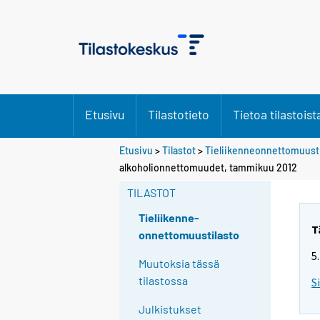
Etusivu
Tilastotieto
Tietoa tilastoist
Etusivu
>
Tilastot
>
Tieliikenneonnettomuusti
alkoholionnettomuudet, tammikuu 2012
TILASTOT
Tieliikenne-
T
onnettomuustilasto
5
Muutoksia tässä
tilastossa
S
Julkistukset