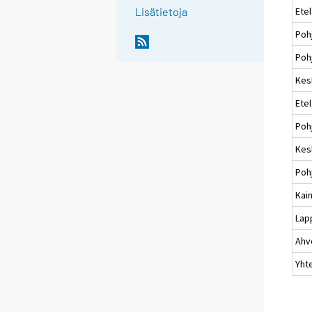
Ete
Lisätietoja
Poh
Pohj
Kes
Ete
Poh
Kes
Poh
Kai
Lap
Ahv
Yht