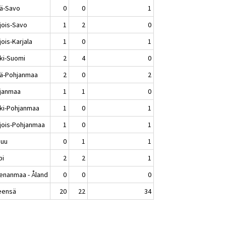
lä-Savo
0
0
1
jois-Savo
1
2
0
ois-Karjala
1
0
1
ki-Suomi
2
4
0
lä-Pohjanmaa
2
0
2
janmaa
1
1
0
ki-Pohjanmaa
1
0
1
jois-Pohjanmaa
1
0
1
nuu
0
1
1
pi
2
2
1
enanmaa - Åland
0
0
0
eensä
20
22
34