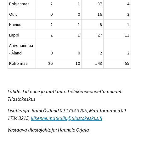
Pohjanmaa
2
1
37
4
Oulu
0
0
16
3
Kainuu
2
1
8
-1
Lappi
2
1
27
11
Ahvenanmaa
- Åland
0
0
2
2
Koko maa
26
10
543
55
Lähde: Liikenne ja matkailu: Tieliikenneonnettomuudet.
Tilastokeskus
Lisätietoja: Raini Östlund 09 1734 3205, Mari Törmänen 09
1734 3215,
liikenne.matkailu@tilastokeskus.fi
Vastaava tilastojohtaja: Hannele Orjala