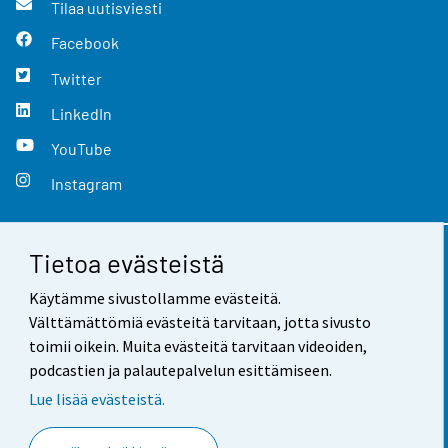
Tilaa uutisviesti
Facebook
Twitter
LinkedIn
YouTube
Instagram
Tietoa evästeistä
Yhteystiedot
Käytämme sivustollamme evästeitä.
Palaute
Välttämättömiä evästeitä tarvitaan, jotta sivusto
toimii oikein. Muita evästeitä tarvitaan videoiden,
Käyttöehdot
podcastien ja palautepalvelun esittämiseen.
Tietosuoja
Lue lisää evästeistä.
Saavutettavuus