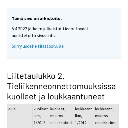
Tämä sivu on arkistoitu.
5.4.2022 jälkeen julkaistut tiedot löydät
uudistetulta sivustolta.
Siirry uudelle tilastosivulle
Liitetaulukko 2.
Tieliikenneonnettomuuksissa
kuolleet ja loukkaantuneet
Alue
kuolleet
kuolleet,
loukkaant.
loukkaant.,
lkm,
muutos
lkm,
muutos
1/2012
ennakkotied.
1/2012
ennakkotied.