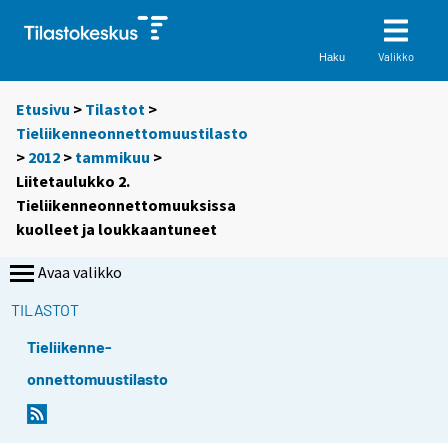
Valikko
Haku
Etusivu
>
Tilastot
>
Tieliikenneonnettomuustilasto
>
2012
>
tammikuu
>
Liitetaulukko 2.
Tieliikenneonnettomuuksissa
kuolleet ja loukkaantuneet
Avaa valikko
TILASTOT
Tieliikenne-
onnettomuustilasto