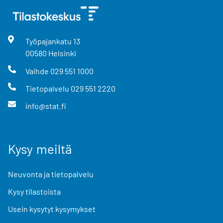
Työpajankatu
13
00580
Helsinki
Vaihde
029 551 1000
Tietopalvelu
029 551 2220
info@stat.fi
Kysy meiltä
Neuvonta ja tietopalvelu
Kysy tilastoista
Usein kysytyt kysymykset