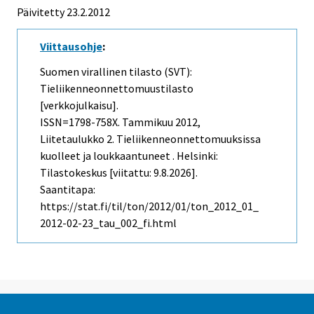
Päivitetty 23.2.2012
Viittausohje
:
Suomen virallinen tilasto (SVT):
Tieliikenneonnettomuustilasto
[verkkojulkaisu].
ISSN=1798-758X.
Tammikuu
2012,
Liitetaulukko 2. Tieliikenneonnettomuuksissa
kuolleet ja loukkaantuneet . Helsinki:
Tilastokeskus [viitattu: 9.8.2026].
Saantitapa:
https://stat.fi/til/ton/2012/01/ton_2012_01_
2012-02-23_tau_002_fi.html