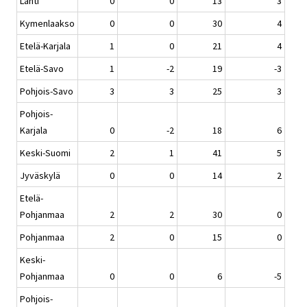
Lahti
0
0
13
3
Kymenlaakso
0
0
30
4
Etelä-Karjala
1
0
21
4
Etelä-Savo
1
-2
19
-3
Pohjois-Savo
3
3
25
3
Pohjois-
Karjala
0
-2
18
6
Keski-Suomi
2
1
41
5
Jyväskylä
0
0
14
2
Etelä-
Pohjanmaa
2
2
30
0
Pohjanmaa
2
0
15
0
Keski-
Pohjanmaa
0
0
6
-5
Pohjois-