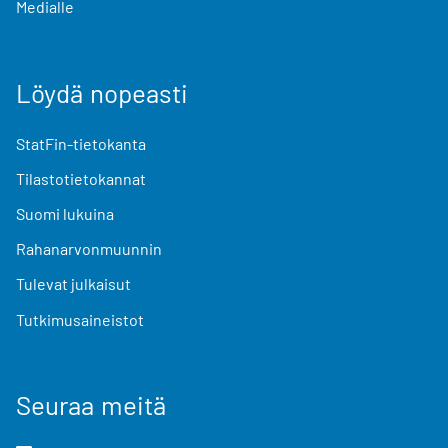
Medialle
Löydä nopeasti
StatFin-tietokanta
Tilastotietokannat
Suomi lukuina
Rahanarvonmuunnin
Tulevat julkaisut
Tutkimusaineistot
Seuraa meitä