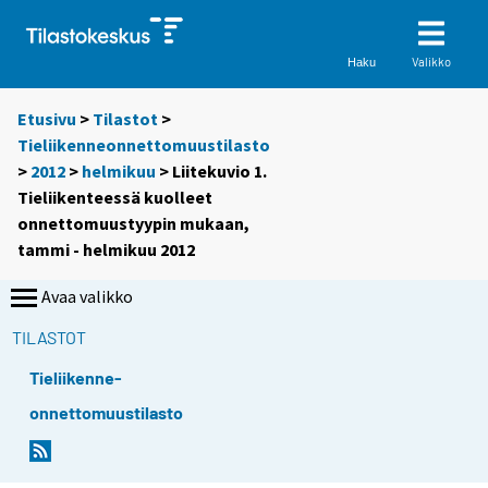
Valikko
Haku
Etusivu
>
Tilastot
>
Tieliikenneonnettomuustilasto
>
2012
>
helmikuu
> Liitekuvio 1.
Tieliikenteessä kuolleet
onnettomuustyypin mukaan,
tammi - helmikuu 2012
Avaa valikko
TILASTOT
Tieliikenne-
onnettomuustilasto