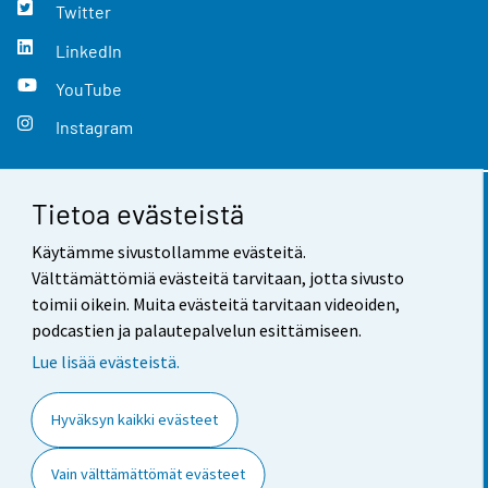
Twitter
LinkedIn
YouTube
Instagram
Tietoa evästeistä
Yhteystiedot
Käytämme sivustollamme evästeitä.
Palaute
Välttämättömiä evästeitä tarvitaan, jotta sivusto
toimii oikein. Muita evästeitä tarvitaan videoiden,
Käyttöehdot
podcastien ja palautepalvelun esittämiseen.
Tietosuoja
Lue lisää evästeistä.
Saavutettavuus
Hyväksyn kaikki evästeet
Tietoa sivustosta
Vain välttämättömät evästeet
Evästeasetukset