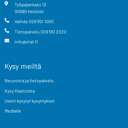
Työpajankatu
13
00580
Helsinki
Vaihde
029 551 1000
Tietopalvelu
029 551 2220
info@stat.fi
Kysy meiltä
Neuvonta ja tietopalvelu
Kysy tilastoista
Usein kysytyt kysymykset
Medialle