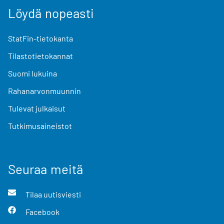
Löydä nopeasti
StatFin-tietokanta
Tilastotietokannat
Suomi lukuina
Rahanarvonmuunnin
Tulevat julkaisut
Tutkimusaineistot
Seuraa meitä
Tilaa uutisviesti
Facebook