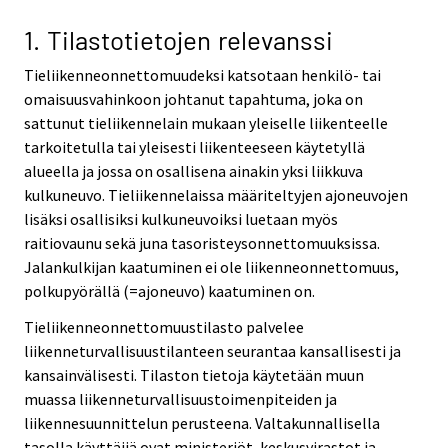
1. Tilastotietojen relevanssi
Tieliikenneonnettomuudeksi katsotaan henkilö- tai
omaisuusvahinkoon johtanut tapahtuma, joka on
sattunut tieliikennelain mukaan yleiselle liikenteelle
tarkoitetulla tai yleisesti liikenteeseen käytetyllä
alueella ja jossa on osallisena ainakin yksi liikkuva
kulkuneuvo. Tieliikennelaissa määriteltyjen ajoneuvojen
lisäksi osallisiksi kulkuneuvoiksi luetaan myös
raitiovaunu sekä juna tasoristeysonnettomuuksissa.
Jalankulkijan kaatuminen ei ole liikenneonnettomuus,
polkupyörällä (=ajoneuvo) kaatuminen on.
Tieliikenneonnettomuustilasto palvelee
liikenneturvallisuustilanteen seurantaa kansallisesti ja
kansainvälisesti. Tilaston tietoja käytetään muun
muassa liikenneturvallisuustoimenpiteiden ja
liikennesuunnittelun perusteena. Valtakunnallisella
tasolla käyttäjiä ovat ministeriöt, keskusvirastot ja