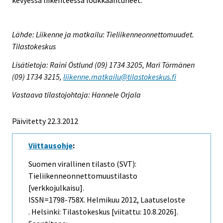
kevyessä liikenteessä loukkaantuneet.
Lähde: Liikenne ja matkailu: Tieliikenneonnettomuudet.
Tilastokeskus
Lisätietoja: Raini Östlund (09) 1734 3205, Mari Törmänen
(09) 1734 3215,
liikenne.matkailu@tilastokeskus.fi
Vastaava tilastojohtaja: Hannele Orjala
Päivitetty 22.3.2012
Viittausohje
:
Suomen virallinen tilasto (SVT):
Tieliikenneonnettomuustilasto
[verkkojulkaisu].
ISSN=1798-758X.
Helmikuu
2012, Laatuseloste
. Helsinki: Tilastokeskus [viitattu: 10.8.2026].