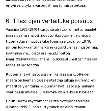
erityisselvityksiä varten, ilman tunnistetietoja.
6. Tilastojen vertailukelpoisuus
Vuosina 1931-1940 tilasto sisälsi vain onnettomuudet,
joissa osallisena oli moottorikäyttöinen ajoneuvo.
Huomattava muutos tilastoinnissa tapahtui 1978,
jolloin loukkaantumisiksi ei katsottu enää mustelmia,
naarmuja ym., joista ei aiheudu hoitoa.
Määrittelymuutos vähensi loukkaantuneitten määrää
lähes 30 prosenttia.
Kuolemansyytilastossa tieliikenteessä kuolleiden
määrä on hieman tässä esitettyjä lukuja suurempi eri
määrittelyjen takia: kuolemansyytilastossa mukana
ovat muun muassa 30 vuorokauden jälkeen kuolleet.
Poliisi siirtyi käyttämään uutta tietojärjestelmää
vuonna 1995. Siihen siirtyminen on aiheuttanut