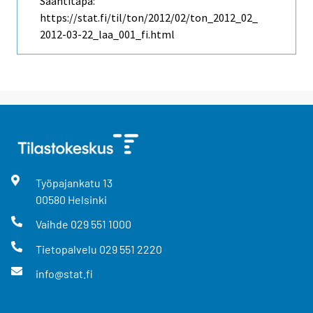
Saantitapa:
https://stat.fi/til/ton/2012/02/ton_2012_02_
2012-03-22_laa_001_fi.html
Työpajankatu
13
00580
Helsinki
Vaihde
029 551 1000
Tietopalvelu
029 551 2220
info@stat.fi