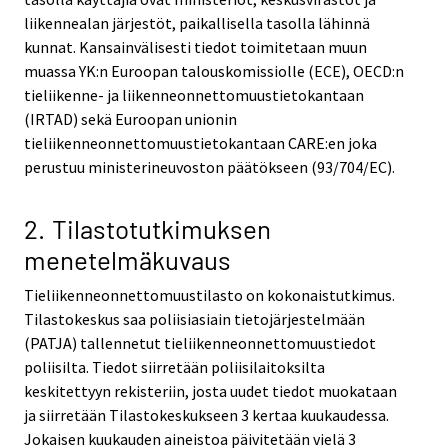
liikennealan järjestöt, paikallisella tasolla lähinnä
kunnat. Kansainvälisesti tiedot toimitetaan muun
muassa YK:n Euroopan talouskomissiolle (ECE), OECD:n
tieliikenne- ja liikenneonnettomuustietokantaan
(IRTAD) sekä Euroopan unionin
tieliikenneonnettomuustietokantaan CARE:en joka
perustuu ministerineuvoston päätökseen (93/704/EC).
2. Tilastotutkimuksen
menetelmäkuvaus
Tieliikenneonnettomuustilasto on kokonaistutkimus.
Tilastokeskus saa poliisiasiain tietojärjestelmään
(PATJA) tallennetut tieliikenneonnettomuustiedot
poliisilta. Tiedot siirretään poliisilaitoksilta
keskitettyyn rekisteriin, josta uudet tiedot muokataan
ja siirretään Tilastokeskukseen 3 kertaa kuukaudessa.
Jokaisen kuukauden aineistoa päivitetään vielä 3