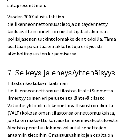
sataprosenttinen.
Vuoden 2007 alusta lähtien
tieliikenneonnettomuustietoja on täydennetty
kuukausittain onnettomuustutkijalautakunnan
poliisijäsenen tutkintolomakkeiden tiedoilla. Tämä
osaltaan parantaa ennakkotietoja erityisesti
alkoholitapausten kirjaamisessa.
7. Selkeys ja eheys/yhtenäisyys
Tilastonkeskuksen laatiman
tieliikenneonnettomuustilaston lisäksi Suomessa
ilmestyy toinen eri perusteista lähtevä tilasto.
Vakuutusyhtiöiden liikenneturvallisuustoimikunta
(VALT) kokoaa oman tilastonsa onnettomuuksista,
joista on maksettu korvausta liikennevakuutuksesta.
Aineisto perustuu lähinnä vakuutuksenottajien
antamiin tietoihin. Omaisuusvahinkojen osalta on