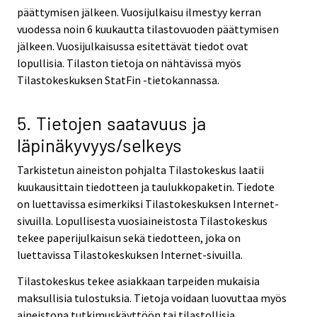
päättymisen jälkeen. Vuosijulkaisu ilmestyy kerran
vuodessa noin 6 kuukautta tilastovuoden päättymisen
jälkeen. Vuosijulkaisussa esitettävät tiedot ovat
lopullisia. Tilaston tietoja on nähtävissä myös
Tilastokeskuksen StatFin -tietokannassa.
5. Tietojen saatavuus ja
läpinäkyvyys/selkeys
Tarkistetun aineiston pohjalta Tilastokeskus laatii
kuukausittain tiedotteen ja taulukkopaketin. Tiedote
on luettavissa esimerkiksi Tilastokeskuksen Internet-
sivuilla. Lopullisesta vuosiaineistosta Tilastokeskus
tekee paperijulkaisun sekä tiedotteen, joka on
luettavissa Tilastokeskuksen Internet-sivuilla.
Tilastokeskus tekee asiakkaan tarpeiden mukaisia
maksullisia tulostuksia. Tietoja voidaan luovuttaa myös
aineistona tutkimuskäyttöön tai tilastollisia