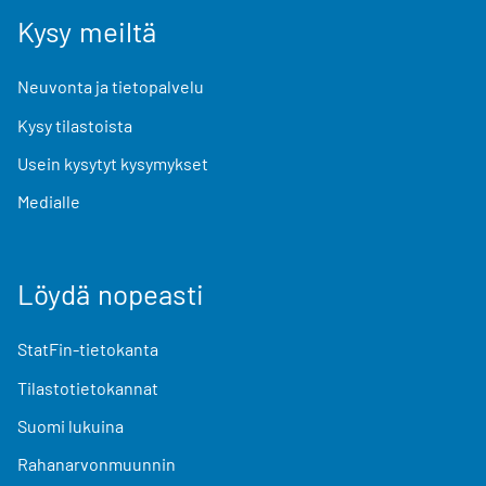
Kysy meiltä
Neuvonta ja tietopalvelu
Kysy tilastoista
Usein kysytyt kysymykset
Medialle
Löydä nopeasti
StatFin-tietokanta
Tilastotietokannat
Suomi lukuina
Rahanarvonmuunnin