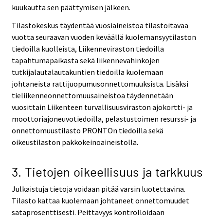
kuukautta sen päättymisen jälkeen.
Tilastokeskus täydentää vuosiaineistoa tilastoitavaa
vuotta seuraavan vuoden keväällä kuolemansyytilaston
tiedoilla kuolleista, Liikenneviraston tiedoilla
tapahtumapaikasta sekä liikennevahinkojen
tutkijalautalautakuntien tiedoilla kuolemaan
johtaneista rattijuopumusonnettomuuksista. Lisäksi
tieliikenneonnettomuusaineistoa täydennetään
vuosittain Liikenteen turvallisuusviraston ajokortti- ja
moottoriajoneuvotiedoilla, pelastustoimen resurssi- ja
onnettomuustilasto PRONTOn tiedoilla sekä
oikeustilaston pakkokeinoaineistolla.
3. Tietojen oikeellisuus ja tarkkuus
Julkaistuja tietoja voidaan pitää varsin luotettavina.
Tilasto kattaa kuolemaan johtaneet onnettomuudet
sataprosenttisesti. Peittävyys kontrolloidaan