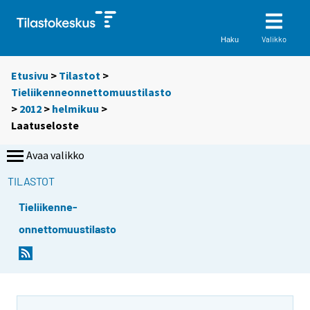
Valikko
Haku
Etusivu
>
Tilastot
>
Tieliikenneonnettomuustilasto
>
2012
>
helmikuu
>
Laatuseloste
Avaa valikko
TILASTOT
Tieliikenne-
onnettomuustilasto