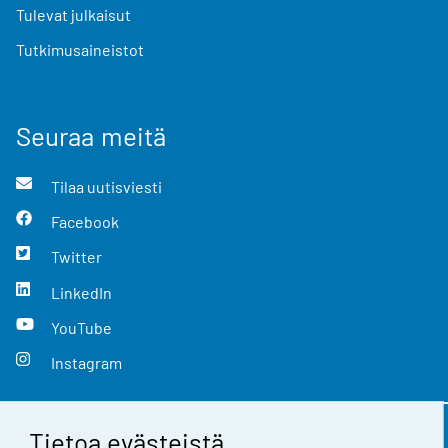
Tulevat julkaisut
Tutkimusaineistot
Seuraa meitä
Tilaa uutisviesti
Facebook
Twitter
LinkedIn
YouTube
Instagram
Tietoa evästeistä
Yhteystiedot