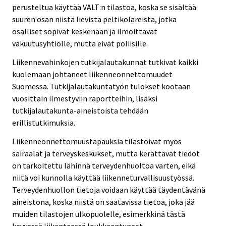
perusteltua käyttää VALT:n tilastoa, koska se sisältää
suuren osan niistä lievistä peltikolareista, jotka
osalliset sopivat keskenään ja ilmoittavat
vakuutusyhtiölle, mutta eivät poliisille.
Liikennevahinkojen tutkijalautakunnat tutkivat kaikki
kuolemaan johtaneet liikenneonnettomuudet
Suomessa. Tutkijalautakuntatyön tulokset kootaan
vuosittain ilmestyviin raportteihin, lisäksi
tutkijalautakunta-aineistoista tehdään
erillistutkimuksia.
Liikenneonnettomuustapauksia tilastoivat myös
sairaalat ja terveyskeskukset, mutta kerättävät tiedot
on tarkoitettu lähinnä terveydenhuoltoa varten, eikä
niitä voi kunnolla käyttää liikenneturvallisuustyössä.
Terveydenhuollon tietoja voidaan käyttää täydentävänä
aineistona, koska niistä on saatavissa tietoa, joka jää
muiden tilastojen ulkopuolelle, esimerkkinä tästä