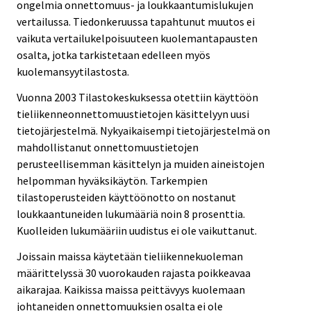
ongelmia onnettomuus- ja loukkaantumislukujen
vertailussa. Tiedonkeruussa tapahtunut muutos ei
vaikuta vertailukelpoisuuteen kuolemantapausten
osalta, jotka tarkistetaan edelleen myös
kuolemansyytilastosta.
Vuonna 2003 Tilastokeskuksessa otettiin käyttöön
tieliikenneonnettomuustietojen käsittelyyn uusi
tietojärjestelmä. Nykyaikaisempi tietojärjestelmä on
mahdollistanut onnettomuustietojen
perusteellisemman käsittelyn ja muiden aineistojen
helpomman hyväksikäytön. Tarkempien
tilastoperusteiden käyttöönotto on nostanut
loukkaantuneiden lukumääriä noin 8 prosenttia.
Kuolleiden lukumääriin uudistus ei ole vaikuttanut.
Joissain maissa käytetään tieliikennekuoleman
määrittelyssä 30 vuorokauden rajasta poikkeavaa
aikarajaa. Kaikissa maissa peittävyys kuolemaan
johtaneiden onnettomuuksien osalta ei ole