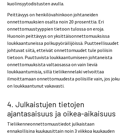
kuolinsyytodistusten avulla.
Peittävyys on henkilövahinkoon johtaneiden
onnettomuuksien osalta noin 20 prosenttia. Eri
onnettomuustyyppien tietoon tulossa on eroja.
Huonoin peittävyys on yksittäisonnettomuuksissa
loukkaantuneissa polkupyöräilijöissä. Puutteellisuudet
johtuvat siitä, etteivät onnettomuudet tule poliisin
tietoon. Puuttuvista loukkaantumiseen johtaneista
onnettomuuksista valtaosassa on vain lieviä
loukkaantumisia, sillä tieliikennelaki velvoittaa
ilmoittamaan onnettomuudesta poliisille vain, jos joku
on loukkaantunut vakavasti.
4. Julkaistujen tietojen
ajantasaisuus ja oikea-aikaisuus
Tieliikenneonnettomuustiedot julkaistaan
ennakollisina kuukausittain noin 3 viikkoa kuukauden