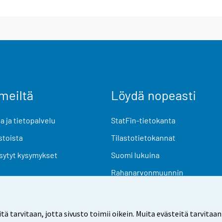
meiltä
Löydä nopeasti
 ja tietopalvelu
StatFin-tietokanta
stoista
Tilastotietokannat
sytyt kysymykset
Suomi lukuina
Rahanarvonmuunnin
Tulevat julkaisut
Tutkimusaineistot
arvitaan, jotta sivusto toimii oikein. Muita evästeitä tarvitaan