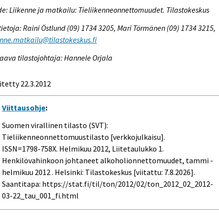
e: Liikenne ja matkailu: Tieliikenneonnettomuudet. Tilastokeskus
tietoja: Raini Östlund (09) 1734 3205, Mari Törmänen (09) 1734 3215,
enne.matkailu@tilastokeskus.fi
aava tilastojohtaja: Hannele Orjala
itetty 22.3.2012
Viittausohje
:
Suomen virallinen tilasto (SVT):
Tieliikenneonnettomuustilasto [verkkojulkaisu].
ISSN=1798-758X.
Helmikuu
2012, Liitetaulukko 1.
Henkilövahinkoon johtaneet alkoholionnettomuudet, tammi -
helmikuu 2012 . Helsinki: Tilastokeskus [viitattu: 7.8.2026].
Saantitapa: https://stat.fi/til/ton/2012/02/ton_2012_02_2012-
03-22_tau_001_fi.html