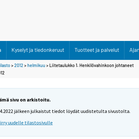
a
Kyselyt ja tiedonkeruut
Tuotteet ja palvelut
Aja
lasto
>
2012
>
helmikuu
> Liitetaulukko 1. Henkilövahinkoon johtaneet
012
ämä sivu on arkistoitu.
.4.2022 jälkeen julkaistut tiedot löydät uudistetulta sivustolta.
iirry uudelle tilastosivulle