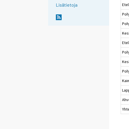
Ete
Lisätietoja
Poh
Pohj
Kes
Ete
Poh
Kes
Poh
Kai
Lap
Ahv
Yht