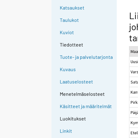
Katsaukset
Li
Taulukot
jo
Kuviot
ta
Tiedotteet
Maa
Tuote- ja palvelutarjonta
Uus
Kuvaus
Var
Laatuselosteet
Sat
Kan
Menetelmäselosteet
Pir
Käsitteet ja määritelmät
Päi
Luokitukset
Kym
Linkit
Etel