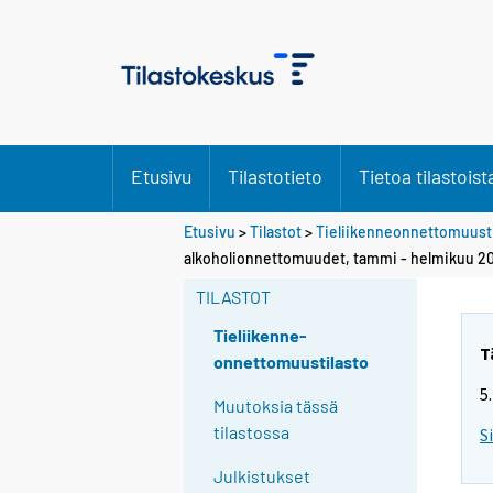
Etusivu
Tilastotieto
Tietoa tilastoist
Etusivu
>
Tilastot
>
Tieliikenneonnettomuusti
alkoholionnettomuudet, tammi - helmikuu 2
TILASTOT
Tieliikenne-
T
onnettomuustilasto
5
Muutoksia tässä
tilastossa
S
Julkistukset