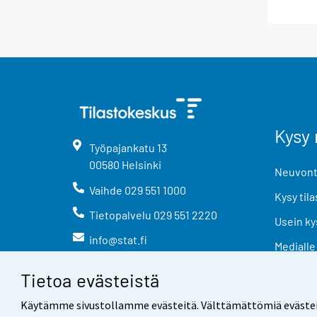
Kysy 
Työpajankatu
13
00580
Helsinki
Neuvonta
Vaihde
029 551 1000
Kysy tila
Tietopalvelu
029 551 2220
Usein ky
info@stat.fi
Medialle
Tietoa evästeistä
Käytämme sivustollamme evästeitä. Välttämättömiä evästeitä t