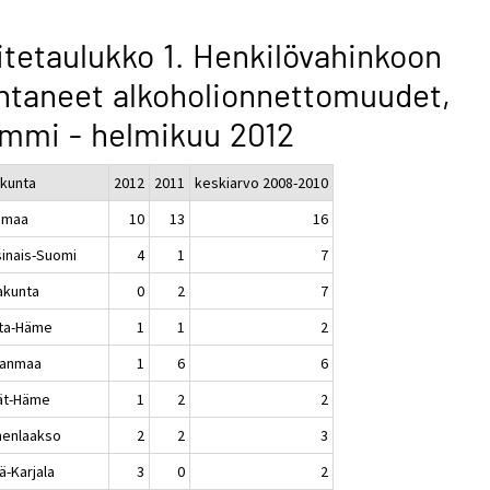
itetaulukko 1. Henkilövahinkoon
htaneet alkoholionnettomuudet,
mmi - helmikuu 2012
kunta
2012
2011
keskiarvo 2008-2010
imaa
10
13
16
sinais-Suomi
4
1
7
akunta
0
2
7
ta-Häme
1
1
2
kanmaa
1
6
6
jät-Häme
1
2
2
enlaakso
2
2
3
ä-Karjala
3
0
2