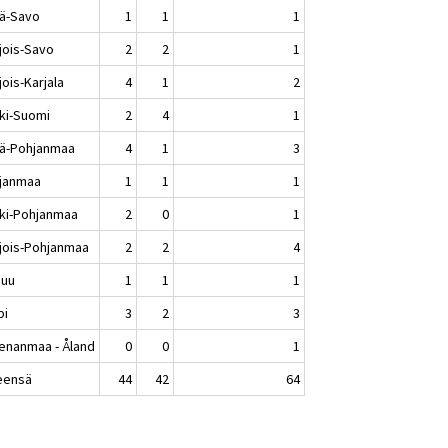
lä-Savo
1
1
1
jois-Savo
2
2
1
ois-Karjala
4
1
2
ki-Suomi
2
4
1
lä-Pohjanmaa
4
1
3
janmaa
1
1
1
ki-Pohjanmaa
2
0
1
jois-Pohjanmaa
2
2
4
nuu
1
1
1
pi
3
2
3
enanmaa - Åland
0
0
1
eensä
44
42
64