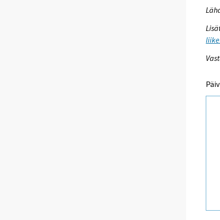
Lähd
Lisä
liik
Vast
Päiv