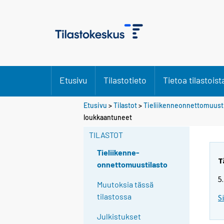
Etusivu
Tilastotieto
Tietoa tilastoist
Etusivu
>
Tilastot
>
Tieliikenneonnettomuusti
loukkaantuneet
TILASTOT
Tieliikenne-
T
onnettomuustilasto
5
Muutoksia tässä
tilastossa
S
Julkistukset