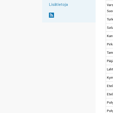
Lisätietoja
Vars
Suo
Tur
Sat
Kan
Pir
Tam
Päi
Laht
Kym
Etel
Ete
Poh
Poh