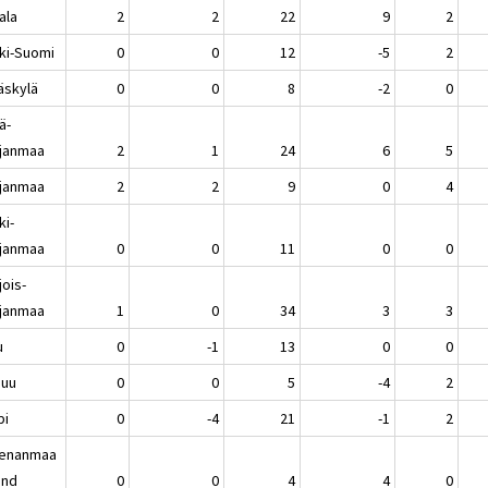
ala
2
2
22
9
2
ki-Suomi
0
0
12
-5
2
äskylä
0
0
8
-2
0
ä-
janmaa
2
1
24
6
5
janmaa
2
2
9
0
4
ki-
janmaa
0
0
11
0
0
jois-
janmaa
1
0
34
3
3
u
0
-1
13
0
0
nuu
0
0
5
-4
2
pi
0
-4
21
-1
2
enanmaa
and
0
0
4
4
0