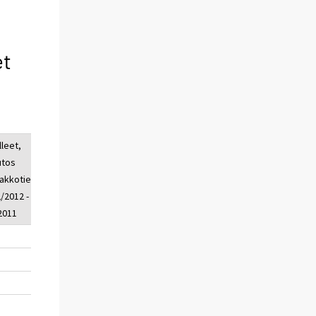
et
lleet,
loukkaant.
loukkaant.,
tos
lkm, 1 -
muutos
akkotied.
2/2012
ennakkotied.
2/2012 - 1
1 - 2/2012 - 1
/2011
- 2/2011
4
247
16
2
75
-18
-1
19
6
-1
41
4