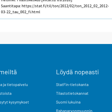
Saantitapa: https://stat.fi/til/ton/2012/02/ton_2012_02_2012-
03-22_tau_002_fi.html
meiltä
Löydä nopeasti
 ja tietopalvelu
StatFin-tietokanta
stoista
Tilastotietokannat
sytyt kysymykset
Suomi lukuina
Rahanarvonmuunnin