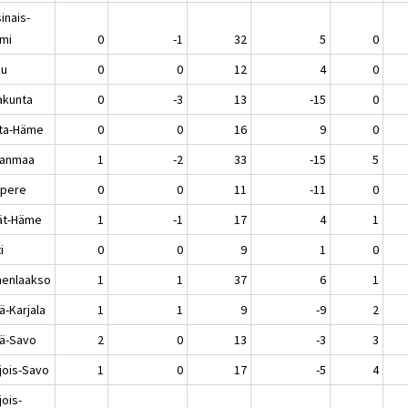
inais-
mi
0
-1
32
5
0
ku
0
0
12
4
0
akunta
0
-3
13
-15
0
ta-Häme
0
0
16
9
0
kanmaa
1
-2
33
-15
5
pere
0
0
11
-11
0
jät-Häme
1
-1
17
4
1
i
0
0
9
1
0
enlaakso
1
1
37
6
1
ä-Karjala
1
1
9
-9
2
lä-Savo
2
0
13
-3
3
jois-Savo
1
0
17
-5
4
jois-