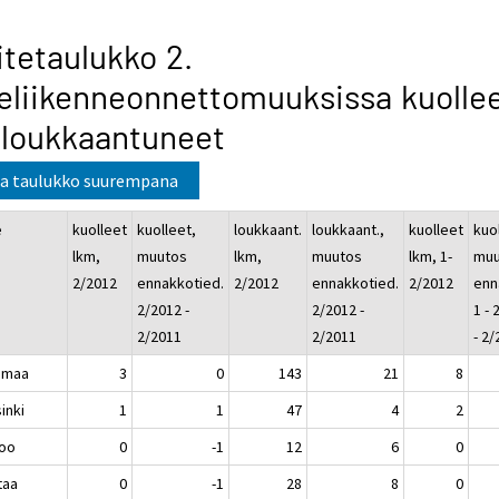
itetaulukko 2.
eliikenneonnettomuuksissa kuolle
 loukkaantuneet
a taulukko suurempana
e
kuolleet
kuolleet,
loukkaant.
loukkaant.,
kuolleet
kuo
lkm,
muutos
lkm,
muutos
lkm, 1-
muu
2/2012
ennakkotied.
2/2012
ennakkotied.
2/2012
enn
2/2012 -
2/2012 -
1 - 
2/2011
2/2011
- 2
imaa
3
0
143
21
8
inki
1
1
47
4
2
oo
0
-1
12
6
0
taa
0
-1
28
8
0