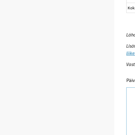
Kok
Lähd
Lisä
liik
Vast
Päiv