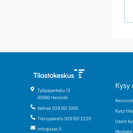
Kysy 
Työpajankatu
13
00580
Helsinki
Neuvonta
Vaihde
029 551 1000
Kysy tila
Tietopalvelu
029 551 2220
Usein ky
info@stat.fi
Medialle