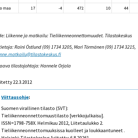
o maa
17
-4
472
10
44
e: Liikenne ja matkailu: Tieliikenneonnettomuudet. Tilastokeskus
tietoja: Raini Östlund (09) 1734 3205, Mari Törmänen (09) 1734 3215,
enne.matkailu@tilastokeskus.fi
aava tilastojohtaja: Hannele Orjala
itetty 22.3.2012
Viittausohje
:
Suomen virallinen tilasto (SVT):
Tieliikenneonnettomuustilasto [verkkojulkaisu].
ISSN=1798-758X.
Helmikuu
2012, Liitetaulukko 2.
Tieliikenneonnettomuuksissa kuolleet ja loukkaantuneet .
Helsinki: Tilastokeskus [viitattu: 6.8.2026].