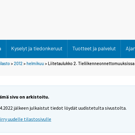
a
Kyselyt ja tiedonkeruut
Tuotteet ja palvelut
Aja
lasto
>
2012
>
helmikuu
> Liitetaulukko 2. Tieliikenneonnettomuuksissa 
ämä sivu on arkistoitu.
.4.2022 jälkeen julkaistut tiedot löydät uudistetulta sivustolta.
iirry uudelle tilastosivulle