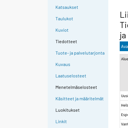
Katsaukset
Li
Taulukot
Ti
Kuviot
ja
Tiedotteet
Ava
Tuote- ja palvelutarjonta
Alu
Kuvaus
Laatuselosteet
Menetelmäselosteet
Uus
Käsitteet ja määritelmät
Hels
Luokitukset
Esp
Linkit
Van