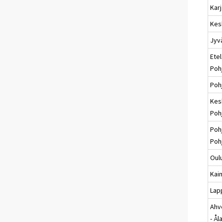
Karj
Kes
Jyv
Etel
Poh
Poh
Kes
Poh
Poh
Poh
Oul
Kai
Lap
Ahv
- Ål