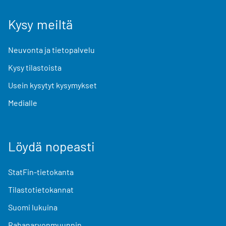
Kysy meiltä
Neuvonta ja tietopalvelu
Kysy tilastoista
Usein kysytyt kysymykset
Medialle
Löydä nopeasti
StatFin-tietokanta
Tilastotietokannat
Suomi lukuina
Rahanarvonmuunnin