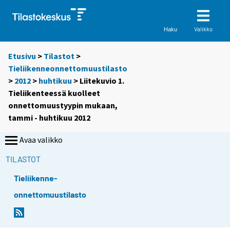
Valikko
Haku
Etusivu
>
Tilastot
>
Tieliikenneonnettomuustilasto
>
2012
>
huhtikuu
> Liitekuvio 1.
Tieliikenteessä kuolleet
onnettomuustyypin mukaan,
tammi - huhtikuu 2012
Avaa valikko
TILASTOT
Tieliikenne-
onnettomuustilasto