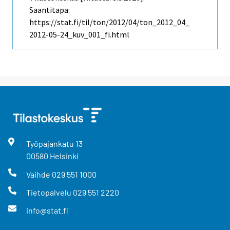
Saantitapa:
https://stat.fi/til/ton/2012/04/ton_2012_04_
2012-05-24_kuv_001_fi.html
Työpajankatu
13
00580
Helsinki
Vaihde
029 551 1000
Tietopalvelu
029 551 2220
info@stat.fi