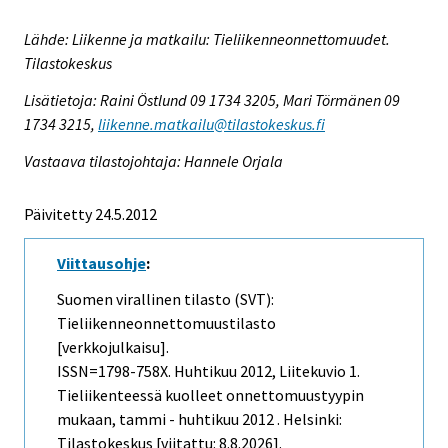
Lähde: Liikenne ja matkailu: Tieliikenneonnettomuudet.
Tilastokeskus
Lisätietoja: Raini Östlund 09 1734 3205, Mari Törmänen 09
1734 3215,
liikenne.matkailu@tilastokeskus.fi
Vastaava tilastojohtaja: Hannele Orjala
Päivitetty 24.5.2012
Viittausohje
:
Suomen virallinen tilasto (SVT):
Tieliikenneonnettomuustilasto
[verkkojulkaisu].
ISSN=1798-758X.
Huhtikuu
2012, Liitekuvio 1.
Tieliikenteessä kuolleet onnettomuustyypin
mukaan, tammi - huhtikuu 2012 . Helsinki:
Tilastokeskus [viitattu: 8.8.2026].