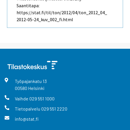
Saantitapa:
https://stat.fi/til/ton/2012/04/ton_2012_04_
2012-05-24_kuv_002_fi.html
Työpajankatu
13
00580
Helsinki
Vaihde
029 551 1000
Tietopalvelu
029 551 2220
info@stat.fi