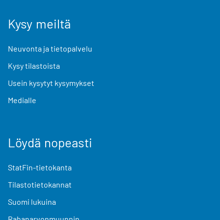
Kysy meiltä
Neuvonta ja tietopalvelu
Kysy tilastoista
Usein kysytyt kysymykset
Medialle
Löydä nopeasti
StatFin-tietokanta
Tilastotietokannat
Suomi lukuina
Rahanarvonmuunnin