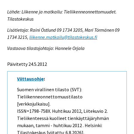
Lähde: Liikenne ja matkailu: Tieliikenneonnettomuudet.
Tilastokeskus
Lisätietoja: Raini Östlund 09 1734 3205, Mari Törmänen 09
1734 3215,
liikenne.matkailu@tilastokeskus.fi
Vastaava tilastojohtaja: Hannele Orjala
Päivitetty 24.5.2012
Viittausohje
:
Suomen virallinen tilasto (SVT):
Tieliikenneonnettomuustilasto
[verkkojulkaisu].
ISSN=1798-758X.
Huhtikuu
2012, Liitekuvio 2.
Tieliikenteessä kuolleet tienkäyttäjäryhmän
mukaan, tammi - huhtikuu 2012 . Helsinki:
Tilastokeskus [viitattu: 6.8.2026].