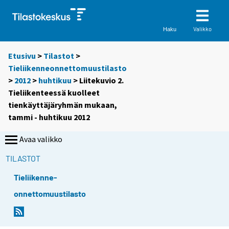
Valikko
Haku
Etusivu
>
Tilastot
>
Tieliikenneonnettomuustilasto
>
2012
>
huhtikuu
> Liitekuvio 2.
Tieliikenteessä kuolleet
tienkäyttäjäryhmän mukaan,
tammi - huhtikuu 2012
Avaa valikko
TILASTOT
Tieliikenne-
onnettomuustilasto